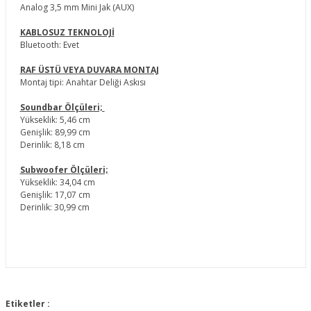
Analog 3,5 mm Mini Jak (AUX)
KABLOSUZ TEKNOLOJİ
Bluetooth: Evet
RAF ÜSTÜ VEYA DUVARA MONTAJ
Montaj tipi: Anahtar Deliği Askısı
Soundbar Ölçüleri;
Yükseklik: 5,46 cm
Genişlik: 89,99 cm
Derinlik: 8,18 cm
Subwoofer Ölçüleri;
Yükseklik: 34,04 cm
Genişlik: 17,07 cm
Derinlik: 30,99 cm
Bu ürünün fiyat bilgisi, resim, ürün açıklamalarında ve diğer
konularda yetersiz gördüğünüz noktaları öneri formunu
Etiketler :
Bu ürüne ilk yorumu siz yapın!