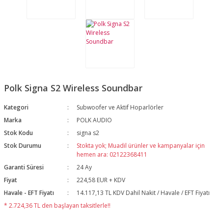
Polk Signa S2 Wireless Soundbar
Kategori
Subwoofer ve Aktif Hoparlörler
Marka
POLK AUDIO
Stok Kodu
signa s2
Stok Durumu
Stokta yok; Muadil ürünler ve kampanyalar için
hemen ara: 02122368411
Garanti Süresi
24 Ay
Fiyat
224,58 EUR + KDV
Havale - EFT Fiyatı
14.117,13 TL KDV Dahil Nakit / Havale / EFT Fiyatı
* 2.724,36 TL den başlayan taksitlerle!!