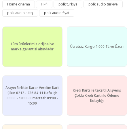
kullanarak tarafımıza iletebilirsiniz.
Home cinema
Hi-fi
polk türkiye
polk audio türkiye
Görüş ve önerileriniz için teşekkür ederiz.
polk audio satış
polk audio fiyat
Yorum Yaz
Ürün resmi kalitesiz, bozuk veya görüntülenemiyor.
Ürün açıklamasında eksik bilgiler bulunuyor.
Ürün bilgilerinde hatalar bulunuyor.
Tüm ürünlerimiz orijinal ve
Ürün fiyatı diğer sitelerden daha pahalı.
Ücretsiz Kargo 1.000 TL ve Üzeri
marka garantisi altındadır
Bu ürüne benzer farklı alternatifler olmalı.
Arayın Birlikte Karar Verelim Karlı
Kredi Kartı ile taksitli Alışveriş
Gönder
Çıkın 0212 - 236 84 11 Hafa içi:
Çoklu Kredi Kartı ile Ödeme
09:00 - 18:00 Cumartesi: 09:00 -
Kolaylığı
15:00