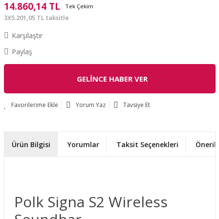
14.860,14 TL
Tek Çekim
3X5.201,05 TL taksitle
Karşılaştır
Paylaş
GELİNCE HABER VER
Yorum Yaz
Tavsiye Et
Ürün Bilgisi
Yorumlar
Taksit Seçenekleri
Önerile
Polk Signa S2 Wireless