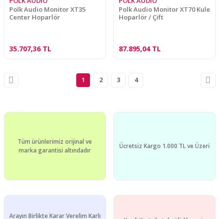
POLK AUDIO
POLK AUDIO
Polk Audio Monitor XT35
Polk Audio Monitor XT70 Kule
Center Hoparlör
Hoparlör / Çift
35.707,36 TL
87.895,04 TL
1
2
3
4
Tüm ürünlerimiz orijinal ve
Ücretsiz Kargo 1.000 TL ve Üzeri
marka garantisi altındadır
Arayın Birlikte Karar Verelim Karlı