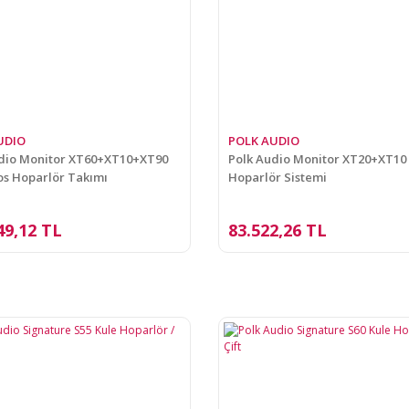
UDIO
POLK AUDIO
dio Monitor XT60+XT10+XT90
Polk Audio Monitor XT20+XT10 
os Hoparlör Takımı
Hoparlör Sistemi
49,12 TL
83.522,26 TL