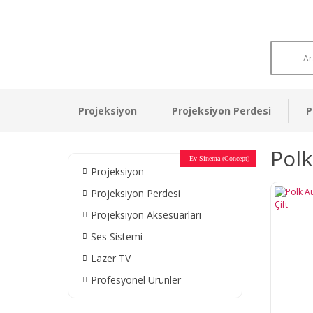
Projeksiyon
Projeksiyon Perdesi
P
Polk
Otel Sinema Salonları
Ev Sinema (Concept)
Devlet Kurumları
Restaurant - Cafe
Ev Sinema
Ev Sinema
Ev Sinema
Ev Sinema
Ev Sinema
Müzeler
Projeksiyon
Projeksiyon Perdesi
Projeksiyon Aksesuarları
Ses Sistemi
Lazer TV
Profesyonel Ürünler