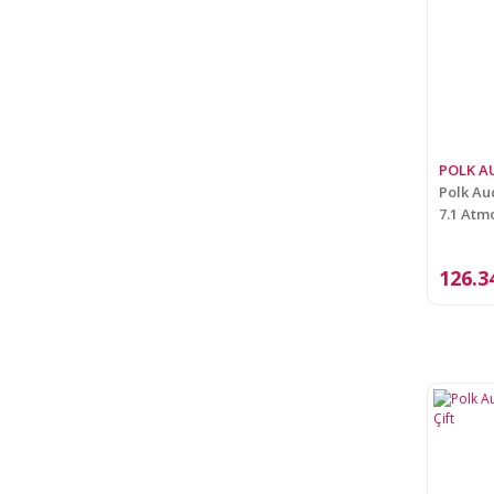
POLK A
Polk Au
7.1 Atm
126.3