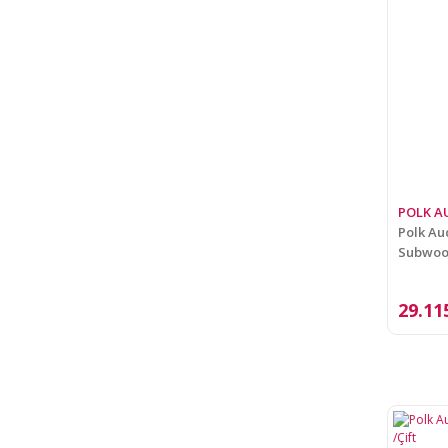
POLK A
Polk Au
Subwoo
29.11