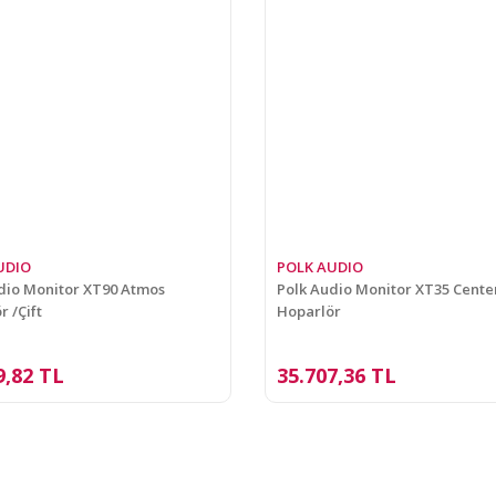
UDIO
POLK AUDIO
dio Monitor XT90 Atmos
Polk Audio Monitor XT35 Cente
r /Çift
Hoparlör
9,82 TL
35.707,36 TL