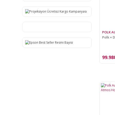
POLK A
Polk + D
99.98