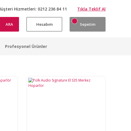
üşteri Hizmetleri:
0212 236 84 11
Tıkla Teklif Al
ARA
Hesabım
Sepetim
Profesyonel Ürünler