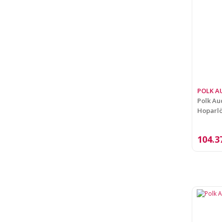
POLK A
Polk Au
Hoparlör
104.3