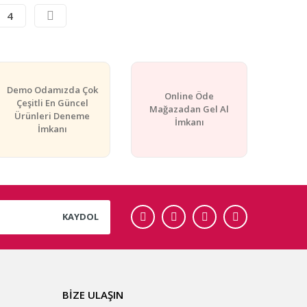
4
Demo Odamızda Çok
Online Öde
Çeşitli En Güncel
Mağazadan Gel Al
Ürünleri Deneme
İmkanı
İmkanı
KAYDOL
BİZE ULAŞIN