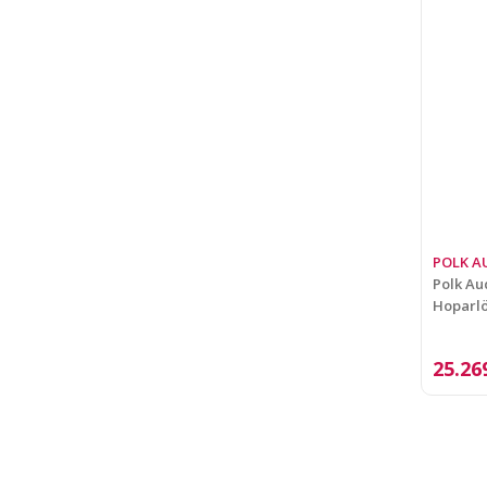
POLK A
Polk Au
Hoparlö
25.26