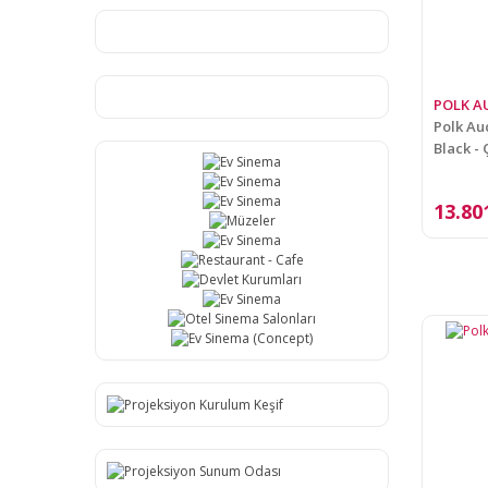
POLK A
Polk A
Black - 
13.80