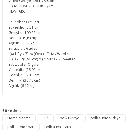
Video Geçişi:Ç Dolby Vision
(3) 4K HDMI 2.0 (HDR Uyumlu)
HDMI ARC
Soundbar Ölçüleri;
Yükseklik: (5,31 cm)
Genişlik: (109,22 cm)
Derinlik: (9,6 cm)
Ağırlık: (2,74 kg)
Sürücüler: 6 adet
(4) 1 " y x 3" w (Oval) - Orta / Woofer
(2) 0,75 "(1,91 cm) d (Yuvarlak) - Tweeter
Subwoofer Ölçüleri;
Yükseklik: (36,93 cm)
Genişlik: (37,13 cm)
Derinlik: (30,76 cm)
Ağırlık: (6,12 kg)
Bu ürünün fiyat bilgisi, resim, ürün açıklamalarında ve diğer
konularda yetersiz gördüğünüz noktaları öneri formunu
Etiketler :
Bu ürüne ilk yorumu siz yapın!
kullanarak tarafımıza iletebilirsiniz.
Home cinema
Hi-fi
polk türkiye
polk audio türkiye
Görüş ve önerileriniz için teşekkür ederiz.
polk audio fiyat
polk audio satış
Yorum Yaz