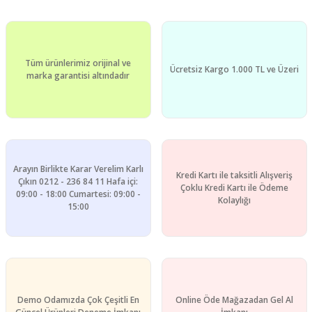
Ürün resmi kalitesiz, bozuk veya görüntülenemiyor.
Ürün açıklamasında eksik bilgiler bulunuyor.
Ürün bilgilerinde hatalar bulunuyor.
Tüm ürünlerimiz orijinal ve
Ürün fiyatı diğer sitelerden daha pahalı.
Ücretsiz Kargo 1.000 TL ve Üzeri
marka garantisi altındadır
Bu ürüne benzer farklı alternatifler olmalı.
Arayın Birlikte Karar Verelim Karlı
Kredi Kartı ile taksitli Alışveriş
Gönder
Çıkın 0212 - 236 84 11 Hafa içi:
Çoklu Kredi Kartı ile Ödeme
09:00 - 18:00 Cumartesi: 09:00 -
Kolaylığı
15:00
Demo Odamızda Çok Çeşitli En
Online Öde Mağazadan Gel Al