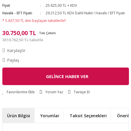
Fiyat
25.625,00 TL + KDV
Havale - EFT Fiyatı
29.212,50 TL KDV Dahil Nakit / Havale / EFT Fiyatı
* 5.637,50 TL den başlayan taksitlerle!!
30.750,00 TL
Tek Çekim
3X10.762,50 TL taksitle
Karşılaştır
Paylaş
GELİNCE HABER VER
Yorum Yaz
Tavsiye Et
Ürün Bilgisi
Yorumlar
Taksit Seçenekleri
Önerile