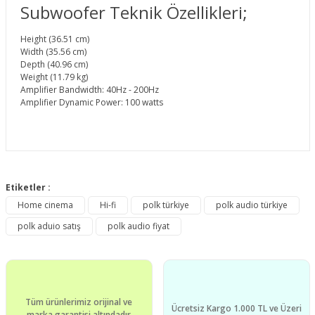
Subwoofer Teknik Özellikleri;
Height (36.51 cm)
Width (35.56 cm)
Depth (40.96 cm)
Weight (11.79 kg)
Amplifier Bandwidth: 40Hz - 200Hz
Amplifier Dynamic Power: 100 watts
Bu ürünün fiyat bilgisi, resim, ürün açıklamalarında ve diğer
konularda yetersiz gördüğünüz noktaları öneri formunu
Etiketler :
Bu ürüne ilk yorumu siz yapın!
kullanarak tarafımıza iletebilirsiniz.
Home cinema
Hi-fi
polk türkiye
polk audio türkiye
Görüş ve önerileriniz için teşekkür ederiz.
polk aduio satış
polk audio fiyat
Yorum Yaz
Ürün resmi kalitesiz, bozuk veya görüntülenemiyor.
Ürün açıklamasında eksik bilgiler bulunuyor.
Ürün bilgilerinde hatalar bulunuyor.
Tüm ürünlerimiz orijinal ve
Ürün fiyatı diğer sitelerden daha pahalı.
Ücretsiz Kargo 1.000 TL ve Üzeri
marka garantisi altındadır