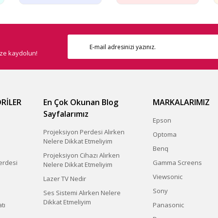
ize kaydolun!
Gönder
RİLER
En Çok Okunan Blog
MARKALARIMIZ
Sayfalarımız
Epson
Projeksiyon Perdesi Alırken
Optoma
Nelere Dikkat Etmeliyim
Benq
Projeksiyon Cihazı Alırken
erdesi
Gamma Screens
Nelere Dikkat Etmeliyim
Viewsonic
Lazer TV Nedir
Sony
Ses Sistemi Alırken Nelere
Dikkat Etmeliyim
tı
Panasonic