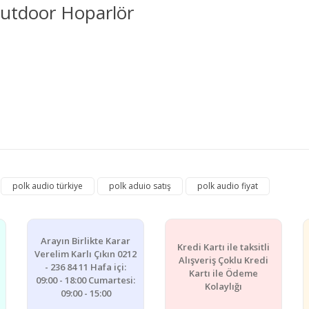
Outdoor Hoparlör
e diğer konularda yetersiz gördüğünüz noktaları öneri formunu kullanarak ta
polk audio türkiye
polk aduio satış
polk audio fiyat
Bu ürüne ilk yorumu siz yapın!
Yorum Yaz
Arayın Birlikte Karar
Kredi Kartı ile taksitli
Verelim Karlı Çıkın 0212
Alışveriş Çoklu Kredi
- 236 84 11 Hafa içi:
Kartı ile Ödeme
09:00 - 18:00 Cumartesi:
Kolaylığı
09:00 - 15:00