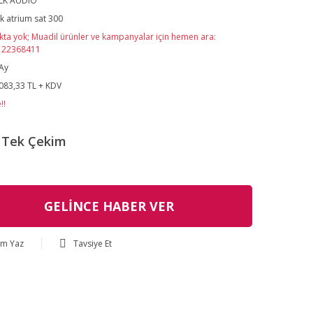
LK AUDIO
k atrium sat 300
kta yok; Muadil ürünler ve kampanyalar için hemen ara:
122368411
Ay
083,33 TL + KDV
!!
Tek Çekim
GELİNCE HABER VER
um Yaz
Tavsiye Et