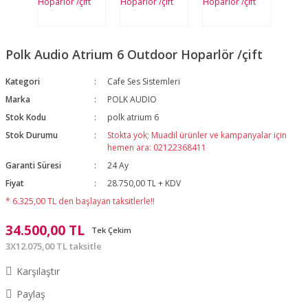
Polk Audio Atrium 6 Outdoor Hoparlör /çift
Kategori
Cafe Ses Sistemleri
Marka
POLK AUDIO
Stok Kodu
polk atrium 6
Stok Durumu
Stokta yok; Muadil ürünler ve kampanyalar için
hemen ara: 02122368411
Garanti Süresi
24 Ay
Fiyat
28.750,00 TL + KDV
* 6.325,00 TL den başlayan taksitlerle!!
34.500,00 TL
Tek Çekim
3X12.075,00 TL taksitle
Karşılaştır
Paylaş