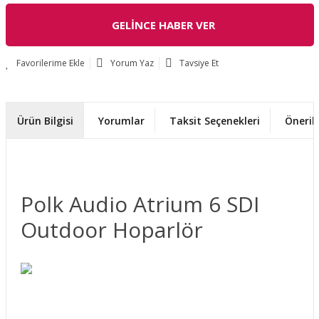
GELİNCE HABER VER
Yorum Yaz
Tavsiye Et
Ürün Bilgisi
Yorumlar
Taksit Seçenekleri
Önerile
Polk Audio Atrium 6 SDI
Outdoor Hoparlör