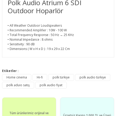
Polk Audio Atrium 6 SDI
Outdoor Hoparlör
• All Weather Outdoor Loudspeakers
• Recommended Amplifier : 10W - 100 W
• Total Frequency Response : 50 Hz → 25 KHz
• Nominal Impedance : 8 ohms
• Sensitivity : 90 dB
• Dimensions ( W x H x D ) : 19 x 29 x 22 Cm
Bu ürünün fiyat bilgisi, resim, ürün açıklamalarında ve diğer
konularda yetersiz gördüğünüz noktaları öneri formunu
Etiketler :
Bu ürüne ilk yorumu siz yapın!
kullanarak tarafımıza iletebilirsiniz.
Home cinema
Hi-fi
polk türkiye
polk audio türkiye
Görüş ve önerileriniz için teşekkür ederiz.
polk aduio satış
polk audio fiyat
Yorum Yaz
Ürün resmi kalitesiz, bozuk veya görüntülenemiyor.
Ürün açıklamasında eksik bilgiler bulunuyor.
Ürün bilgilerinde hatalar bulunuyor.
Tüm ürünlerimiz orijinal ve
Ürün fiyatı diğer sitelerden daha pahalı.
Ücretsiz Kargo 1.000 TL ve Üzeri