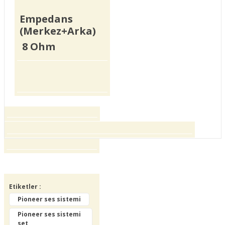
Empedans
(Merkez+Arka)
8 Ohm
Bu ürünün fiyat bilgisi, resim, ürün
açıklamalarında ve diğer konularda yetersiz
Bu ürüne ilk yorumu siz yapın!
gördüğünüz noktaları öneri formunu
kullanarak tarafımıza iletebilirsiniz.
Görüş ve önerileriniz için teşekkür ederiz.
Etiketler :
Yorum Yaz
Pioneer ses sistemi
Ürün resmi kalitesiz, bozuk veya
Pioneer ses sistemi
görüntülenemiyor.
set