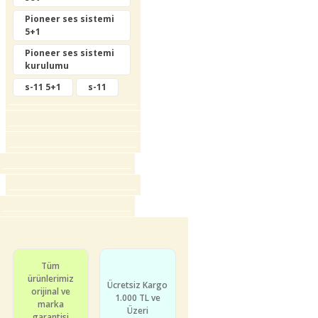
Ürün açıklamasında eksik bilgiler
Pioneer ses sistemi
bulunuyor.
5+1
Ürün bilgilerinde hatalar bulunuyor.
Pioneer ses sistemi
Ürün fiyatı diğer sitelerden daha pahalı.
kurulumu
Bu ürüne benzer farklı alternatifler olmalı.
s-11 5+1
s-11
Gönder
Tüm
ürünlerimiz
Ücretsiz Kargo
orijinal ve
1.000 TL ve
marka
Üzeri
garantisi