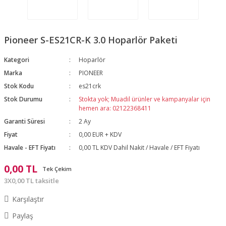
Pioneer S-ES21CR-K 3.0 Hoparlör Paketi
Kategori
Hoparlör
Marka
PIONEER
Stok Kodu
es21crk
Stok Durumu
Stokta yok; Muadil ürünler ve kampanyalar için
hemen ara: 02122368411
Garanti Süresi
2 Ay
Fiyat
0,00 EUR + KDV
Havale - EFT Fiyatı
0,00 TL KDV Dahil Nakit / Havale / EFT Fiyatı
0,00 TL
Tek Çekim
3X0,00 TL taksitle
Karşılaştır
Paylaş