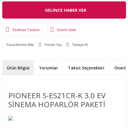
GELİNCE HABER VER
Stoktan Teslim
Sınırlı stok
Yorum Yaz
Tavsiye Et
Ürün Bilgisi
Yorumlar
Taksit Seçenekleri
Önerile
PIONEER S-ES21CR-K 3.0 EV
SİNEMA HOPARLÖR PAKETİ