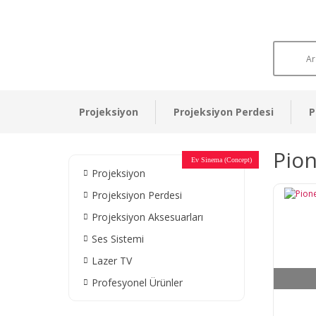
Projeksiyon
Projeksiyon Perdesi
P
Pion
Otel Sinema Salonları
Ev Sinema (Concept)
Devlet Kurumları
Restaurant - Cafe
Ev Sinema
Ev Sinema
Ev Sinema
Ev Sinema
Ev Sinema
Müzeler
Projeksiyon
Projeksiyon Perdesi
Projeksiyon Aksesuarları
Ses Sistemi
Lazer TV
Profesyonel Ürünler