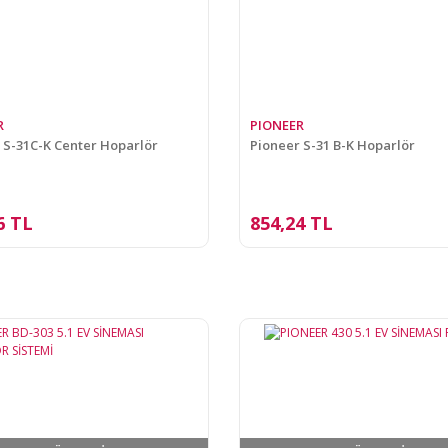
R
PIONEER
 S-31C-K Center Hoparlör
Pioneer S-31 B-K Hoparlör
6 TL
854,24 TL