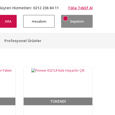
üşteri Hizmetleri:
0212 236 84 11
Tıkla Teklif Al
ARA
Hesabım
Sepetim
Profesyonel Ürünler
TÜKENDİ