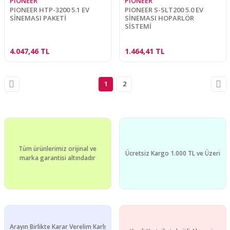
PIONEER
PIONEER
PIONEER HTP-3200 5.1 EV
PIONEER S-SLT200 5.0 EV
SİNEMASI PAKETİ
SİNEMASI HOPARLÖR
SİSTEMİ
4.047,46 TL
1.464,41 TL
1
2
Tüm ürünlerimiz orijinal ve
Ücretsiz Kargo 1.000 TL ve Üzeri
marka garantisi altındadır
Arayın Birlikte Karar Verelim Karlı