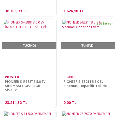
36.383,99 TL
1.626,10 TL
Çok Satıyor
TÜKENDİ
TÜKENDİ
PIONEER
PIONEER
PIONEER S-RS88TB 5.0 EV
PIONEER S-ES21TB 5.0 Ev
SİNEMASI HOPARLÖR
Sineması Hoparlör Takımı
SİSTEMİ
23.214,32 TL
0,00 TL