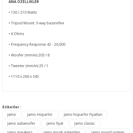
ANA ÖZELLİKLER
• 130 / 210 Watts
• Tripod Mount: 3-way bassreflex
• 6 Ohms
• Frequency Response 42 - 20,000
• Woofer (mm/in) 203 / 8
• Tweeter (mm/in) 25 / 1
• 1110 x 260 x 345
Bu ürünün fiyat bilgisi, resim, ürün açıklamalarında ve diğer
konularda yetersiz gördüğünüz noktaları öneri formunu
Etiketler :
Bu ürüne ilk yorumu siz yapın!
kullanarak tarafımıza iletebilirsiniz.
Jamo
Jamo Hoparlör
Jamo hoparlör Fiyatları
Görüş ve önerileriniz için teşekkür ederiz.
Jamo subwoofer
Jamo fiyat
Jamo classic
Yorum Yaz
Ürün resmi kalitesiz, bozuk veya görüntülenemiyor.
Jamo speakers
Jamo müzik sistemleri
Jamo sound system