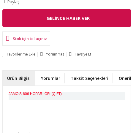
Paylaş
GELİNCE HABER VER
Stok için tel açınız
Yorum Yaz
Tavsiye Et
Ürün Bilgisi
Yorumlar
Taksit Seçenekleri
Önerile
JAMO S-606 HOPARLÖR (ÇİFT)