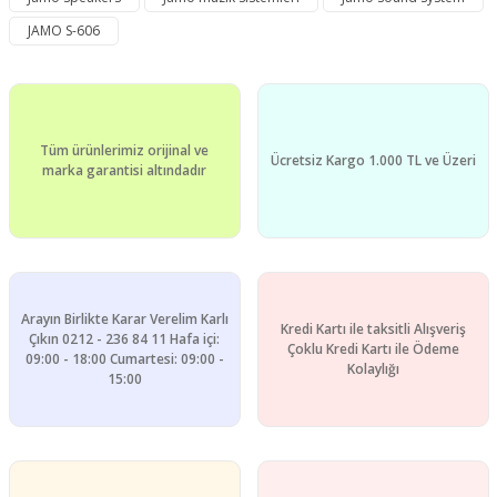
Ürün açıklamasında eksik bilgiler bulunuyor.
JAMO S-606
Ürün bilgilerinde hatalar bulunuyor.
Ürün fiyatı diğer sitelerden daha pahalı.
Bu ürüne benzer farklı alternatifler olmalı.
Tüm ürünlerimiz orijinal ve
Ücretsiz Kargo 1.000 TL ve Üzeri
marka garantisi altındadır
Gönder
Arayın Birlikte Karar Verelim Karlı
Kredi Kartı ile taksitli Alışveriş
Çıkın 0212 - 236 84 11 Hafa içi:
Çoklu Kredi Kartı ile Ödeme
09:00 - 18:00 Cumartesi: 09:00 -
Kolaylığı
15:00