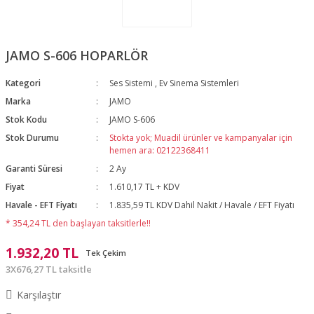
JAMO S-606 HOPARLÖR
Kategori
Ses Sistemi
,
Ev Sinema Sistemleri
Marka
JAMO
Stok Kodu
JAMO S-606
Stok Durumu
Stokta yok; Muadil ürünler ve kampanyalar için
hemen ara: 02122368411
Garanti Süresi
2 Ay
Fiyat
1.610,17 TL + KDV
Havale - EFT Fiyatı
1.835,59 TL KDV Dahil Nakit / Havale / EFT Fiyatı
* 354,24 TL den başlayan taksitlerle!!
1.932,20 TL
Tek Çekim
3X676,27 TL taksitle
Karşılaştır