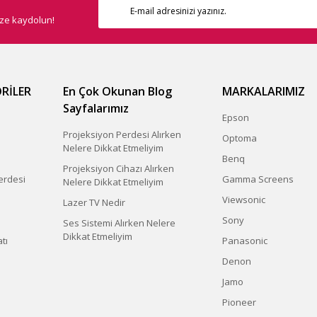
ize kaydolun!
RİLER
En Çok Okunan Blog
MARKALARIMIZ
Sayfalarımız
Epson
Projeksiyon Perdesi Alırken
Optoma
Nelere Dikkat Etmeliyim
Benq
Projeksiyon Cihazı Alırken
erdesi
Gamma Screens
Nelere Dikkat Etmeliyim
Viewsonic
Lazer TV Nedir
Sony
Ses Sistemi Alırken Nelere
Dikkat Etmeliyim
tı
Panasonic
Denon
Jamo
Pioneer