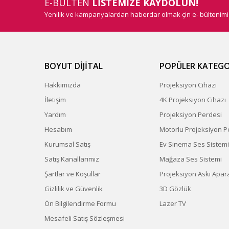
E-BÜLTEN
LİSTEMİZE KAYDOLUN!
Yenilik ve kampanyalardan haberdar olmak çin e- bültenim
BOYUT DİJİTAL
POPÜLER KATEGO
Hakkımızda
Projeksiyon Cihazı
İletişim
4K Projeksiyon Cihazı
Yardım
Projeksiyon Perdesi
Hesabım
Motorlu Projeksiyon P
Kurumsal Satış
Ev Sinema Ses Sistemi
Satış Kanallarımız
Mağaza Ses Sistemi
Şartlar ve Koşullar
Projeksiyon Askı Apara
Gizlilik ve Güvenlik
3D Gözlük
Ön Bilgilendirme Formu
Lazer TV
Mesafeli Satış Sözleşmesi