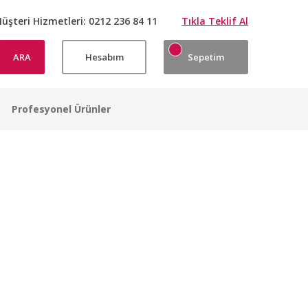
üşteri Hizmetleri:
0212 236 84 11
Tıkla Teklif Al
ARA
Hesabım
Sepetim
Profesyonel Ürünler