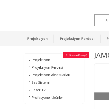
Projeksiyon
Projeksiyon Perdesi
P
JAM
Otel Sinema Salonları
Ev Sinema (Concept)
Devlet Kurumları
Restaurant - Cafe
Ev Sinema
Ev Sinema
Ev Sinema
Ev Sinema
Ev Sinema
Müzeler
Projeksiyon
Projeksiyon Perdesi
Projeksiyon Aksesuarları
Ses Sistemi
Lazer TV
Profesyonel Ürünler