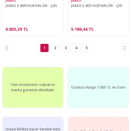
JAMO
JAMO
JAMO S 809 HOPARLÖR - Çift
JAMO S 807 HOPARLÖR - Çift
6.803,39 TL
5.186,44 TL
1
2
3
4
5
Tüm ürünlerimiz orijinal ve
Ücretsiz Kargo 1.000 TL ve Üzeri
marka garantisi altındadır
Arayın Birlikte Karar Verelim Karlı