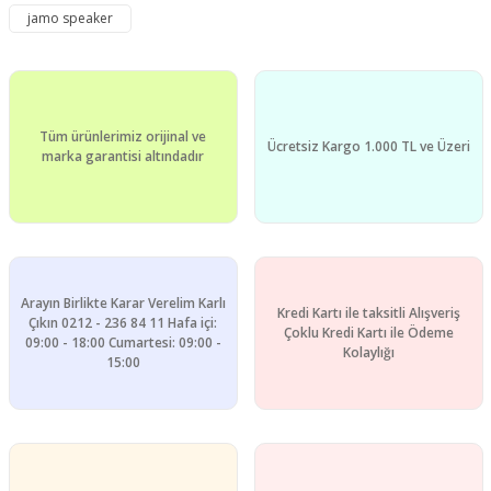
jamo speaker
Yorum Yaz
Ürün resmi kalitesiz, bozuk veya görüntülenemiyor.
Ürün açıklamasında eksik bilgiler bulunuyor.
Ürün bilgilerinde hatalar bulunuyor.
Tüm ürünlerimiz orijinal ve
Ürün fiyatı diğer sitelerden daha pahalı.
Ücretsiz Kargo 1.000 TL ve Üzeri
marka garantisi altındadır
Bu ürüne benzer farklı alternatifler olmalı.
Arayın Birlikte Karar Verelim Karlı
Kredi Kartı ile taksitli Alışveriş
Gönder
Çıkın 0212 - 236 84 11 Hafa içi:
Çoklu Kredi Kartı ile Ödeme
09:00 - 18:00 Cumartesi: 09:00 -
Kolaylığı
15:00