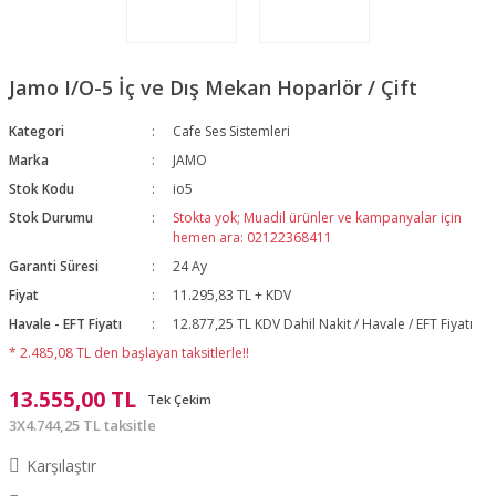
Jamo I/O-5 İç ve Dış Mekan Hoparlör / Çift
Kategori
Cafe Ses Sistemleri
Marka
JAMO
Stok Kodu
io5
Stok Durumu
Stokta yok; Muadil ürünler ve kampanyalar için
hemen ara: 02122368411
Garanti Süresi
24 Ay
Fiyat
11.295,83 TL + KDV
Havale - EFT Fiyatı
12.877,25 TL KDV Dahil Nakit / Havale / EFT Fiyatı
* 2.485,08 TL den başlayan taksitlerle!!
13.555,00 TL
Tek Çekim
3X4.744,25 TL taksitle
Karşılaştır