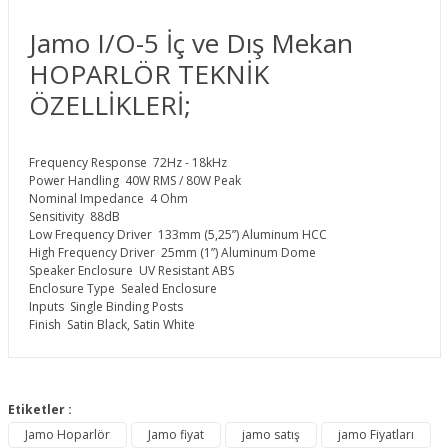
Jamo I/O-5 İç ve Dış Mekan
HOPARLÖR TEKNİK
ÖZELLİKLERİ;
Frequency Response
72Hz - 18kHz
Power Handling
40W RMS / 80W Peak
Nominal Impedance
4 Ohm
Sensitivity
88dB
Low Frequency Driver
133mm (5,25”) Aluminum HCC
High Frequency Driver
25mm (1”) Aluminum Dome
Speaker Enclosure
UV Resistant ABS
Enclosure Type
Sealed Enclosure
Inputs
Single Binding Posts
Finish
Satin Black, Satin White
Bu ürünün fiyat bilgisi, resim, ürün açıklamalarında ve diğer
konularda yetersiz gördüğünüz noktaları öneri formunu
Etiketler :
Bu ürüne ilk yorumu siz yapın!
kullanarak tarafımıza iletebilirsiniz.
Jamo Hoparlör
Jamo fiyat
jamo satış
jamo Fiyatları
Görüş ve önerileriniz için teşekkür ederiz.