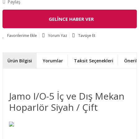
Paylaş
GELİNCE HABER VER
Yorum Yaz
Tavsiye Et
Ürün Bilgisi
Yorumlar
Taksit Seçenekleri
Önerile
Jamo I/O-5 İç ve Dış Mekan
Hoparlör Siyah / Çift