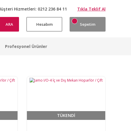
üşteri Hizmetleri:
0212 236 84 11
Tıkla Teklif Al
ARA
Hesabım
Sepetim
Profesyonel Ürünler
TÜKENDİ