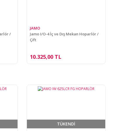
JAMO
rlör /
Jamo I/O-4 İç ve Dış Mekan Hoparlör /
Çift
10.325,00 TL
TÜKENDİ