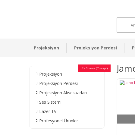
Projeksiyon
Projeksiyon Perdesi
P
Jamo
Otel Sinema Salonları
Ev Sinema (Concept)
Devlet Kurumları
Restaurant - Cafe
Ev Sinema
Ev Sinema
Ev Sinema
Ev Sinema
Ev Sinema
Müzeler
Projeksiyon
Projeksiyon Perdesi
Projeksiyon Aksesuarları
Ses Sistemi
Lazer TV
Profesyonel Ürünler