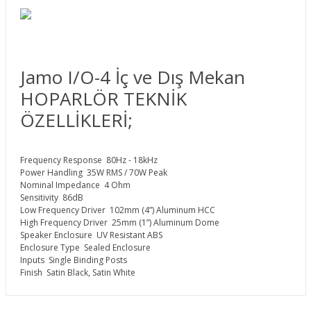
Jamo I/O-4 İç ve Dış Mekan
HOPARLÖR TEKNİK
ÖZELLİKLERİ;
Frequency Response
80Hz - 18kHz
Power Handling
35W RMS / 70W Peak
Nominal Impedance
4 Ohm
Sensitivity
86dB
Low Frequency Driver
102mm (4”) Aluminum HCC
High Frequency Driver
25mm (1”) Aluminum Dome
Speaker Enclosure
UV Resistant ABS
Enclosure Type
Sealed Enclosure
Inputs
Single Binding Posts
Finish
Satin Black, Satin White