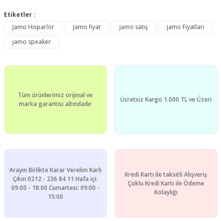
Bu ürünün fiyat bilgisi, resim, ürün açıklamalarında ve diğer
konularda yetersiz gördüğünüz noktaları öneri formunu
Etiketler :
Bu ürüne ilk yorumu siz yapın!
kullanarak tarafımıza iletebilirsiniz.
Jamo Hoparlör
Jamo fiyat
jamo satış
jamo Fiyatları
Görüş ve önerileriniz için teşekkür ederiz.
jamo speaker
Yorum Yaz
Ürün resmi kalitesiz, bozuk veya görüntülenemiyor.
Ürün açıklamasında eksik bilgiler bulunuyor.
Ürün bilgilerinde hatalar bulunuyor.
Tüm ürünlerimiz orijinal ve
Ürün fiyatı diğer sitelerden daha pahalı.
Ücretsiz Kargo 1.000 TL ve Üzeri
marka garantisi altındadır
Bu ürüne benzer farklı alternatifler olmalı.
Arayın Birlikte Karar Verelim Karlı
Kredi Kartı ile taksitli Alışveriş
Gönder
Çıkın 0212 - 236 84 11 Hafa içi:
Çoklu Kredi Kartı ile Ödeme
09:00 - 18:00 Cumartesi: 09:00 -
Kolaylığı
15:00