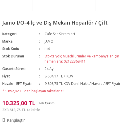
Jamo I/O-4 İç ve Dış Mekan Hoparlör / Çift
Kategori
Cafe Ses Sistemleri
Marka
JAMO
Stok Kodu
io4
Stok Durumu
Stokta yok; Muadil ürünler ve kampanyalar için
hemen ara: 02122368411
Garanti Süresi
24 Ay
Fiyat
8.604,17 TL + KDV
Havale - EFT Fiyatı
9.808,75 TL KDV Dahil Nakit / Havale / EFT Fiyatı
* 1.892,92 TL den başlayan taksitlerle!!
10.325,00 TL
Tek Çekim
3X3.613,75 TL taksitle
Karşılaştır