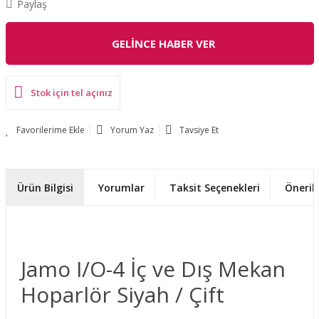
Paylaş
GELİNCE HABER VER
Stok için tel açınız
Yorum Yaz
Tavsiye Et
Ürün Bilgisi
Yorumlar
Taksit Seçenekleri
Önerile
Jamo I/O-4 İç ve Dış Mekan
Hoparlör Siyah / Çift