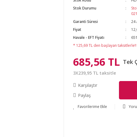
Stok Kodu
HD
Stok Durumu
Sto
02
Garanti Süresi
24 
Fiyat
12,
Havale - EFT Fiyatı
651
* 125,69 TL den başlayan taksitlerle!!
685,56 TL
Tek 
3X239,95 TL taksitle
Karşılaştır
Paylaş
Yor