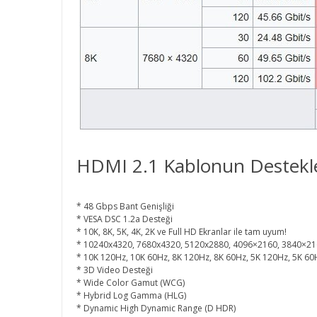
HDMI 2.1 Kablonun Destekled
* 48 Gbps Bant Genişliği
* VESA DSC 1.2a Desteği
* 10K, 8K, 5K, 4K, 2K ve Full HD Ekranlar ile tam uyum!
* 10240x4320, 7680x4320, 5120x2880, 4096×2160, 3840×21
* 10K 120Hz, 10K 60Hz, 8K 120Hz, 8K 60Hz, 5K 120Hz, 5K 60
* 3D Video Desteği
* Wide Color Gamut (WCG)
* Hybrid Log Gamma (HLG)
* Dynamic High Dynamic Range (D HDR)