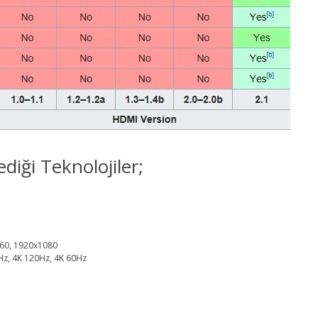
iği Teknolojiler;
60, 1920x1080
Hz, 4K 120Hz, 4K 60Hz