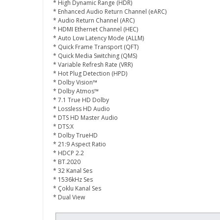
* High Dynamic Range (HDR)
* Enhanced Audio Return Channel (eARC)
* Audio Return Channel (ARC)
* HDMI Ethernet Channel (HEC)
* Auto Low Latency Mode (ALLM)
* Quick Frame Transport (QFT)
* Quick Media Switching (QMS)
* Variable Refresh Rate (VRR)
* Hot Plug Detection (HPD)
* Dolby Vision™
* Dolby Atmos™
* 7.1 True HD Dolby
* Lossless HD Audio
* DTS HD Master Audio
* DTS:X
* Dolby TrueHD
* 21:9 Aspect Ratio
* HDCP 2.2
* BT.2020
* 32 Kanal Ses
* 1536kHz Ses
* Çoklu Kanal Ses
* Dual View