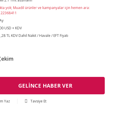
MI 2.1 1mt assmann
kta yok; Muadil ürünler ve kampanyalar için hemen ara:
122368411
Ay
00 USD + KDV
,28 TL KDV Dahil Nakit / Havale / EFT Fiyatı
Çekim
GELİNCE HABER VER
um Yaz
Tavsiye Et