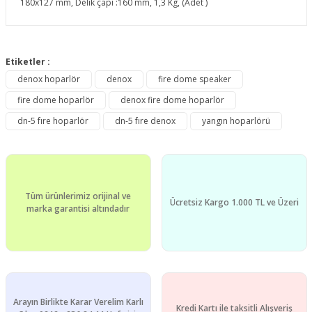
180x127 mm, Delik çapı :160 mm, 1,3 Kg, (Adet )
Bu ürünün fiyat bilgisi, resim, ürün açıklamalarında ve diğer
konularda yetersiz gördüğünüz noktaları öneri formunu
Etiketler :
Bu ürüne ilk yorumu siz yapın!
kullanarak tarafımıza iletebilirsiniz.
denox hoparlör
denox
fire dome speaker
Görüş ve önerileriniz için teşekkür ederiz.
fire dome hoparlör
denox fire dome hoparlör
Yorum Yaz
Ürün resmi kalitesiz, bozuk veya görüntülenemiyor.
dn-5 fıre hoparlör
dn-5 fıre denox
yangın hoparlörü
Ürün açıklamasında eksik bilgiler bulunuyor.
Ürün bilgilerinde hatalar bulunuyor.
Ürün fiyatı diğer sitelerden daha pahalı.
Tüm ürünlerimiz orijinal ve
Bu ürüne benzer farklı alternatifler olmalı.
Ücretsiz Kargo 1.000 TL ve Üzeri
marka garantisi altındadır
Gönder
Arayın Birlikte Karar Verelim Karlı
Kredi Kartı ile taksitli Alışveriş