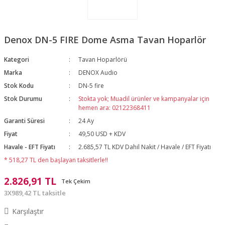
Denox DN-5 FIRE Dome Asma Tavan Hoparlör
Kategori
Tavan Hoparlörü
Marka
DENOX Audio
Stok Kodu
DN-5 fire
Stok Durumu
Stokta yok; Muadil ürünler ve kampanyalar için
hemen ara: 02122368411
Garanti Süresi
24 Ay
Fiyat
49,50 USD + KDV
Havale - EFT Fiyatı
2.685,57 TL KDV Dahil Nakit / Havale / EFT Fiyatı
* 518,27 TL den başlayan taksitlerle!!
2.826,91 TL
Tek Çekim
3X989,42 TL taksitle
Karşılaştır