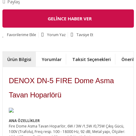
Paylaş
GELİNCE HABER VER
Yorum Yaz
Tavsiye Et
Ürün Bilgisi
Yorumlar
Taksit Seçenekleri
Önerile
DENOX DN-5 FIRE Dome Asma
Tavan Hoparlörü
ANA ÖZELLİKLER
Fire Dome Asma Tavan Hoparlör, 6W / 3W /1,5W /0,75W Çıkış Gücü,
100V (Trafolu), Freq resp. 100 - 18000 Hz, 92 dB, Metal yapı, Ölçüler: