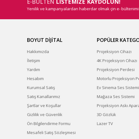
E-BÜLTEN
LİSTEMİZE KAYDOLUN!
Yenilik ve kampanyalardan haberdar olmak çin e- bültenim
BOYUT DİJİTAL
POPÜLER KATEGO
Hakkımızda
Projeksiyon Cihazı
İletişim
4K Projeksiyon Cihazı
Yardım
Projeksiyon Perdesi
Hesabım
Motorlu Projeksiyon P
Kurumsal Satış
Ev Sinema Ses Sistemi
Satış Kanallarımız
Mağaza Ses Sistemi
Şartlar ve Koşullar
Projeksiyon Askı Apara
Gizlilik ve Güvenlik
3D Gözlük
Ön Bilgilendirme Formu
Lazer TV
Mesafeli Satış Sözleşmesi