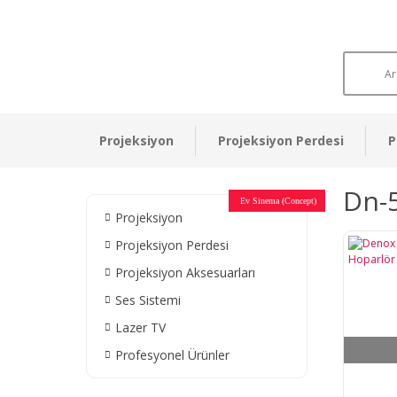
Projeksiyon
Projeksiyon Perdesi
P
Dn-
Otel Sinema Salonları
Ev Sinema (Concept)
Devlet Kurumları
Restaurant - Cafe
Ev Sinema
Ev Sinema
Ev Sinema
Ev Sinema
Ev Sinema
Müzeler
Projeksiyon
Projeksiyon Perdesi
Projeksiyon Aksesuarları
Ses Sistemi
Lazer TV
Profesyonel Ürünler