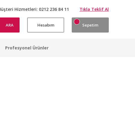
üşteri Hizmetleri:
0212 236 84 11
Tıkla Teklif Al
ARA
Hesabım
Sepetim
Profesyonel Ürünler