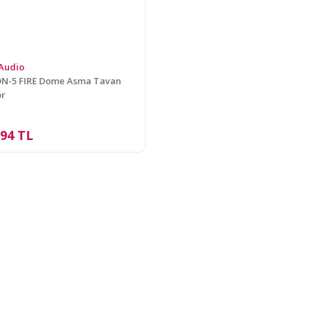
Audio
DN-5 FIRE Dome Asma Tavan
ör
,94 TL