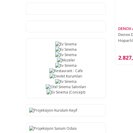
DENOX 
Denox 
Hoparl
2.827