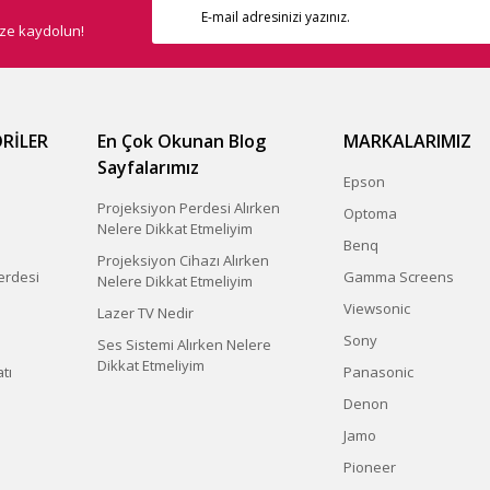
ize kaydolun!
RİLER
En Çok Okunan Blog
MARKALARIMIZ
Sayfalarımız
Epson
Projeksiyon Perdesi Alırken
Optoma
Nelere Dikkat Etmeliyim
Benq
Projeksiyon Cihazı Alırken
erdesi
Gamma Screens
Nelere Dikkat Etmeliyim
Viewsonic
Lazer TV Nedir
Sony
Ses Sistemi Alırken Nelere
Dikkat Etmeliyim
tı
Panasonic
Denon
Jamo
Pioneer