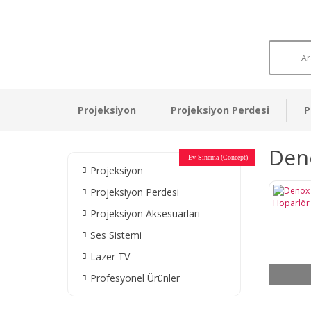
Projeksiyon
Projeksiyon Perdesi
P
Den
Otel Sinema Salonları
Ev Sinema (Concept)
Devlet Kurumları
Restaurant - Cafe
Ev Sinema
Ev Sinema
Ev Sinema
Ev Sinema
Ev Sinema
Müzeler
Projeksiyon
Projeksiyon Perdesi
Projeksiyon Aksesuarları
Ses Sistemi
Lazer TV
Profesyonel Ürünler