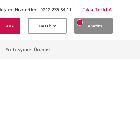
üşteri Hizmetleri:
0212 236 84 11
Tıkla Teklif Al
ARA
Hesabım
Sepetim
Profesyonel Ürünler