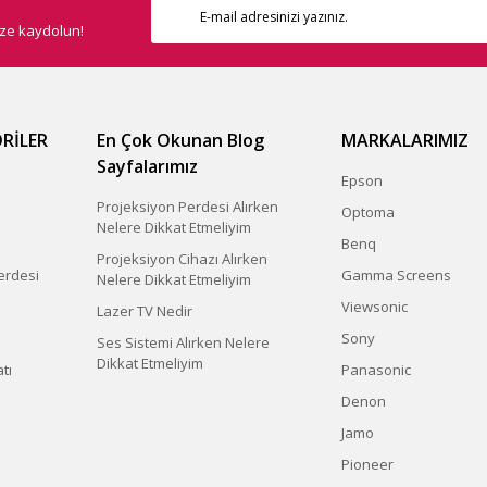
ize kaydolun!
RİLER
En Çok Okunan Blog
MARKALARIMIZ
Sayfalarımız
Epson
Projeksiyon Perdesi Alırken
Optoma
Nelere Dikkat Etmeliyim
Benq
Projeksiyon Cihazı Alırken
erdesi
Gamma Screens
Nelere Dikkat Etmeliyim
Viewsonic
Lazer TV Nedir
Sony
Ses Sistemi Alırken Nelere
Dikkat Etmeliyim
tı
Panasonic
Denon
Jamo
Pioneer