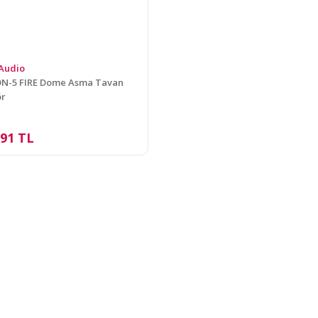
Audio
DN-5 FIRE Dome Asma Tavan
ör
,91 TL