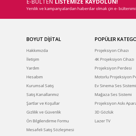
E-BÜLTEN
LİSTEMİZE KAYDOLUN!
Yenilik ve kampanyalardan haberdar olmak çin e- bültenim
BOYUT DİJİTAL
POPÜLER KATEGO
Hakkımızda
Projeksiyon Cihazı
İletişim
4K Projeksiyon Cihazı
Yardım
Projeksiyon Perdesi
Hesabım
Motorlu Projeksiyon P
Kurumsal Satış
Ev Sinema Ses Sistemi
Satış Kanallarımız
Mağaza Ses Sistemi
Şartlar ve Koşullar
Projeksiyon Askı Apara
Gizlilik ve Güvenlik
3D Gözlük
Ön Bilgilendirme Formu
Lazer TV
Mesafeli Satış Sözleşmesi