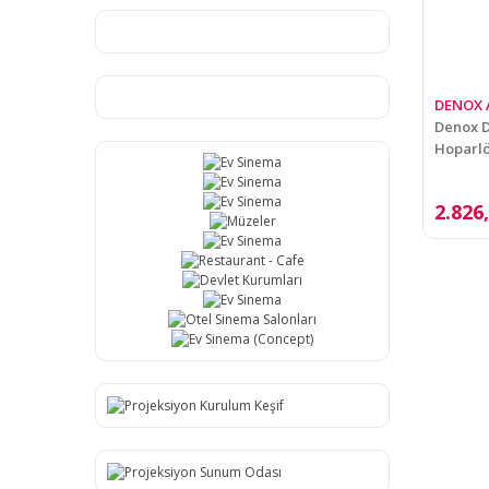
DENOX 
Denox 
Hoparl
2.826