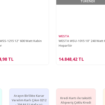
TÜKENDİ
WESTA
SS-1215 12'' 600 Watt Kabin
WESTA WSU-1015 10'' 240 Watt 
ör
Hoparlör
4,98 TL
14.848,42 TL
Arayın Birlikte Karar
Kredi Kartı ile taksitli
Verelim Karlı Çıkın 0212
Alışveriş Çoklu Kredi
- 236 84 11 Hafa içi: