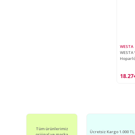
WESTA
WESTA W
Hoparl
18.27
Tüm ürünlerimiz
Ücretsiz Kargo 1.000 TL
orijinal ve marka