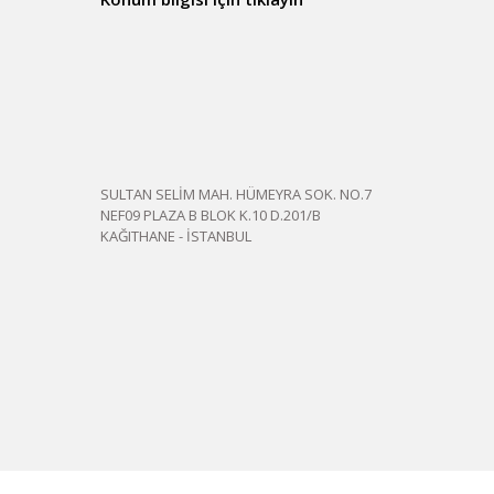
SULTAN SELİM MAH. HÜMEYRA SOK. NO.7
NEF09 PLAZA B BLOK K.10 D.201/B
KAĞITHANE - İSTANBUL