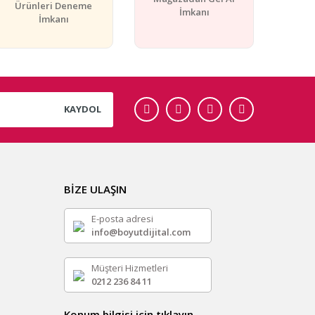
Ürünleri Deneme
İmkanı
İmkanı
KAYDOL
BİZE ULAŞIN
E-posta adresi
info@boyutdijital.com
Müşteri Hizmetleri
0212 236 84 11
Konum bilgisi için tıklayın