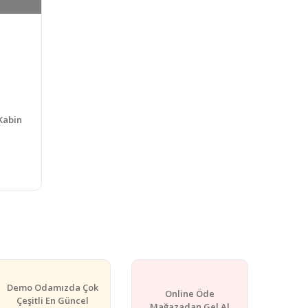
Kabin
Demo Odamızda Çok
Online Öde
Çeşitli En Güncel
Mağazadan Gel Al