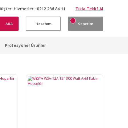
üşteri Hizmetleri:
0212 236 84 11
Tıkla Teklif Al
ARA
Hesabım
Sepetim
Profesyonel Ürünler