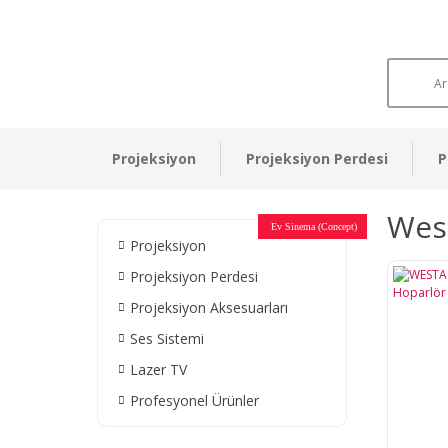
Projeksiyon
Projeksiyon Perdesi
P
West
Otel Sinema Salonları
Ev Sinema (Concept)
Devlet Kurumları
Restaurant - Cafe
Ev Sinema
Ev Sinema
Ev Sinema
Ev Sinema
Ev Sinema
Müzeler
Projeksiyon
Projeksiyon Perdesi
Projeksiyon Aksesuarları
Ses Sistemi
Lazer TV
Profesyonel Ürünler