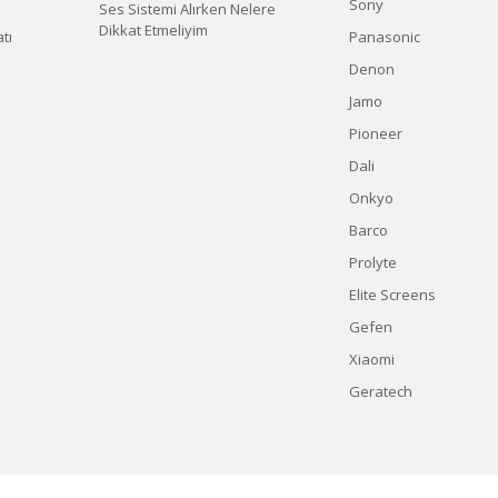
Sony
Ses Sistemi Alırken Nelere
Dikkat Etmeliyim
tı
Panasonic
Denon
Jamo
Pioneer
Dali
Onkyo
Barco
Prolyte
Elite Screens
Gefen
Xiaomi
Geratech