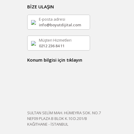
BİZE ULAŞIN
E-posta adresi
info@boyutdijital.com
Müşteri Hizmetleri
0212 236 84 11
Konum bilgisi için tıklayın
SULTAN SELİM MAH. HÜMEYRA SOK. NO.7
NEF09 PLAZA B BLOK K.10 D.201/B
KAĞITHANE - İSTANBUL