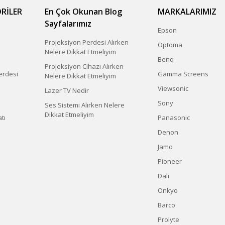
RİLER
En Çok Okunan Blog
MARKALARIMIZ
Sayfalarımız
Epson
Projeksiyon Perdesi Alırken
Optoma
Nelere Dikkat Etmeliyim
Benq
Projeksiyon Cihazı Alırken
erdesi
Gamma Screens
Nelere Dikkat Etmeliyim
Viewsonic
Lazer TV Nedir
Sony
Ses Sistemi Alırken Nelere
Dikkat Etmeliyim
tı
Panasonic
Denon
Jamo
Pioneer
Dali
Onkyo
Barco
Prolyte