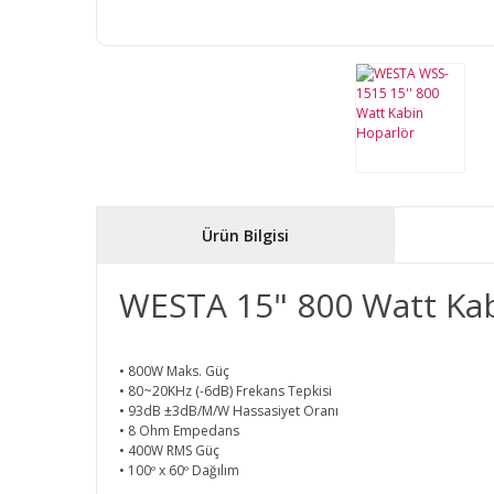
Ürün Bilgisi
WESTA 15" 800 Watt Ka
• 800W Maks. Güç
• 80~20KHz (-6dB) Frekans Tepkisi
• 93dB ±3dB/M/W Hassasiyet Oranı
• 8 Ohm Empedans
• 400W RMS Güç
• 100º x 60º Dağılım