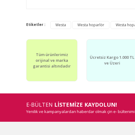
Bu ürünün fiyat bilgisi, resim, ürün açıklamalarında v
Görüş ve önerileriniz için teşekkür ederiz.
Etiketler :
Westa
Westa hoparlör
Westa hopar
Ürün resmi kalitesiz, bozuk veya görüntülenemiyor.
Ürün açıklamasında eksik bilgiler bulunuyor.
Tüm ürünlerimiz
Ürün bilgilerinde hatalar bulunuyor.
Ücretsiz Kargo 1.000 TL
orijinal ve marka
ve Üzeri
Ürün fiyatı diğer sitelerden daha pahalı.
garantisi altındadır
Bu ürüne benzer farklı alternatifler olmalı.
E-BÜLTEN
LİSTEMİZE KAYDOLUN!
Yenilik ve kampanyalardan haberdar olmak çin e- bültenim