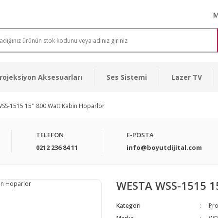
M
rojeksiyon Aksesuarları
Ses Sistemi
Lazer TV
SS-1515 15'' 800 Watt Kabin Hoparlör
TELEFON
E-POSTA
0212 236 84 11
info@boyutdijital.com
WESTA WSS-1515 15
Kategori
Pro