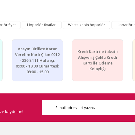
e diğer konularda yetersiz gördüğünüz noktaları öneri formunu kullanarak ta
lör fiyat
Hoparlör fiyatları
Westa kabin hoparlör
Hoparlör s
Bu ürüne ilk yorumu siz yapın!
Yorum Yaz
Arayın Birlikte Karar
Kredi Kartı ile taksitli
Verelim Karlı Çıkın 0212
Alışveriş Çoklu Kredi
- 236 84 11 Hafa içi:
Kartı ile Ödeme
09:00 - 18:00 Cumartesi:
Kolaylığı
09:00 - 15:00
ize kaydolun!
Gönder