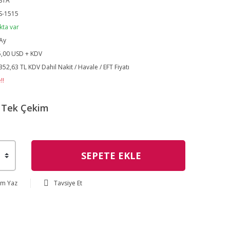
STA
S-1515
kta var
Ay
,00 USD + KDV
352,63 TL KDV Dahil Nakit / Havale / EFT Fiyatı
!!
Tek Çekim
SEPETE EKLE
um Yaz
Tavsiye Et