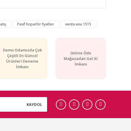
rafımıza iletebilirsiniz.
atış
Pasif hoparlör fiyatları
westa wsu 1515
Demo Odamızda Çok
Online Öde
Çeşitli En Güncel
Mağazadan Gel Al
Ürünleri Deneme
İmkanı
İmkanı
KAYDOL