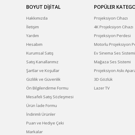
BOYUT DİJİTAL
POPÜLER KATEGO
Hakkımızda
Projeksiyon Cihazı
İletişim
4K Projeksiyon Cihazı
Yardım
Projeksiyon Perdesi
Hesabım
Motorlu Projeksiyon P
Kurumsal Satış
Ev Sinema Ses Sistemi
Satış Kanallarımız
Mağaza Ses Sistemi
Şartlar ve Koşullar
Projeksiyon Askı Apara
Gizlilik ve Güvenlik
3D Gözlük
Ön Bilgilendirme Formu
Lazer TV
Mesafeli Satış Sözleşmesi
Ürün İade Formu
İndirimli Ürünler
Puan ve Hediye Çeki
Markalar