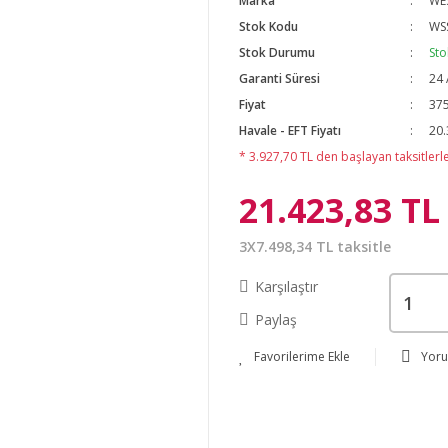
Marka
WE
Stok Kodu
WS
Stok Durumu
Sto
Garanti Süresi
24 
Fiyat
375
Havale - EFT Fiyatı
20.
* 3.927,70 TL den başlayan taksitlerle
21.423,83 TL
3X7.498,34 TL taksitle
Karşılaştır
Paylaş
Yor