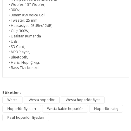
• Woofer: 15'' Woofer,
• 30Oz,
• 38mm KSV Voice Coil
• Tweeter: 25 mm
• Hassasiyet: 93dB(+/-2dB)
• Güç: 300W,
• Uzaktan Kumanda
• USB,
• SD Card,
• MP3 Player,
• Bluetooth,
• Harici Hop. Çıkışı,
• Bass-Tizz Kontrol
Bu ürünün fiyat bilgisi, resim, ürün açıklamalarında ve diğer
konularda yetersiz gördüğünüz noktaları öneri formunu
Etiketler :
Bu ürüne ilk yorumu siz yapın!
kullanarak tarafımıza iletebilirsiniz.
Westa
Westa hoparlör
Westa hoparlör fiyat
Görüş ve önerileriniz için teşekkür ederiz.
Hoparlör fiyatları
Westa kabin hoparlör
Hoparlör satış
Yorum Yaz
Ürün resmi kalitesiz, bozuk veya görüntülenemiyor.
Pasif hoparlör fiyatları
Ürün açıklamasında eksik bilgiler bulunuyor.