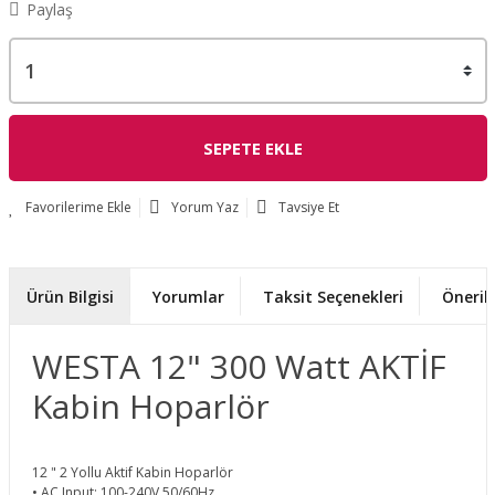
Paylaş
SEPETE EKLE
Yorum Yaz
Tavsiye Et
Ürün Bilgisi
Yorumlar
Taksit Seçenekleri
Önerile
WESTA 12" 300 Watt AKTİF
Kabin Hoparlör
12 " 2 Yollu Aktif Kabin Hoparlör
• AC Input: 100-240V,50/60Hz