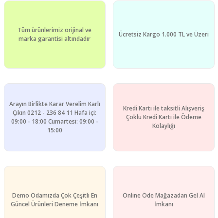
Ürün bilgilerinde hatalar bulunuyor.
Ürün fiyatı diğer sitelerden daha pahalı.
Tüm ürünlerimiz orijinal ve
Bu ürüne benzer farklı alternatifler olmalı.
Ücretsiz Kargo 1.000 TL ve Üzeri
marka garantisi altındadır
Gönder
Arayın Birlikte Karar Verelim Karlı
Kredi Kartı ile taksitli Alışveriş
Çıkın 0212 - 236 84 11 Hafa içi:
Çoklu Kredi Kartı ile Ödeme
09:00 - 18:00 Cumartesi: 09:00 -
Kolaylığı
15:00
Demo Odamızda Çok Çeşitli En
Online Öde Mağazadan Gel Al
Güncel Ürünleri Deneme İmkanı
İmkanı