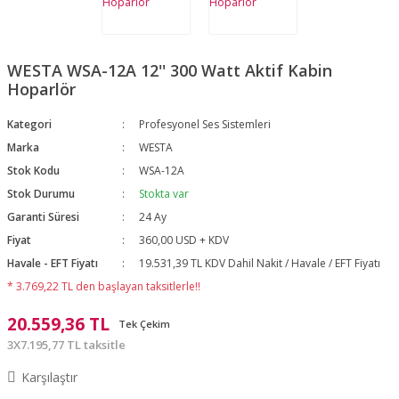
WESTA WSA-12A 12'' 300 Watt Aktif Kabin
Hoparlör
Kategori
Profesyonel Ses Sistemleri
Marka
WESTA
Stok Kodu
WSA-12A
Stok Durumu
Stokta var
Garanti Süresi
24 Ay
Fiyat
360,00 USD + KDV
Havale - EFT Fiyatı
19.531,39 TL KDV Dahil Nakit / Havale / EFT Fiyatı
* 3.769,22 TL den başlayan taksitlerle!!
20.559,36 TL
Tek Çekim
3X7.195,77 TL taksitle
Karşılaştır