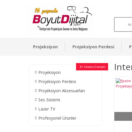
Projeksiyon
Projeksiyon Perdesi
P
Inte
Otel Sinema Salonları
Ev Sinema (Concept)
Devlet Kurumları
Restaurant - Cafe
Ev Sinema
Ev Sinema
Ev Sinema
Ev Sinema
Ev Sinema
Müzeler
Projeksiyon
Projeksiyon Perdesi
Projeksiyon Aksesuarları
Ses Sistemi
Lazer TV
Profesyonel Ürünler