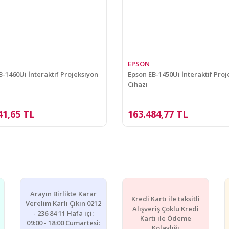
EPSON
B-1460Ui İnteraktif Projeksiyon
Epson EB-1450Ui İnteraktif Proj
Cihazı
41,65 TL
163.484,77 TL
Arayın Birlikte Karar
Kredi Kartı ile taksitli
Verelim Karlı Çıkın 0212
Alışveriş Çoklu Kredi
- 236 84 11 Hafa içi:
Kartı ile Ödeme
09:00 - 18:00 Cumartesi:
Kolaylığı