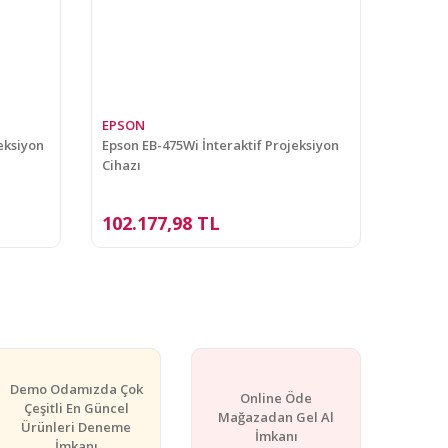
EPSON
eksiyon
Epson EB-475Wi İnteraktif Projeksiyon
Cihazı
102.177,98 TL
Demo Odamızda Çok
Online Öde
Çeşitli En Güncel
Mağazadan Gel Al
Ürünleri Deneme
İmkanı
İmkanı