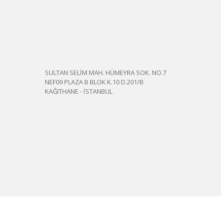
SULTAN SELİM MAH. HÜMEYRA SOK. NO.7
NEF09 PLAZA B BLOK K.10 D.201/B
KAĞITHANE - İSTANBUL