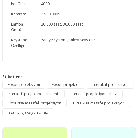
Işık Gücü
:
4000
Kontrast
:
2.500.000:1
Lamba
:
20.000 saat, 30.000 saat
Ömrü
Keystone
:
Yatay Keystone, Dikey Keystone
Özelliği
Bu ürünün fiyat bilgisi, resim, ürün açıklamalarında ve diğer
konularda yetersiz gördüğünüz noktaları öneri formunu
Etiketler :
Bu ürüne ilk yorumu siz yapın!
kullanarak tarafımıza iletebilirsiniz.
Epson projeksiyon
Epson projektör
Interaktif projeksiyon
Görüş ve önerileriniz için teşekkür ederiz.
Interaktif projeksiyon sistemi
Interaktif projeksiyon cihazı
Yorum Yaz
Ürün resmi kalitesiz, bozuk veya görüntülenemiyor.
Ultra kısa mesafeli projeksiyon
Ultra kısa mesafe projeksiyon
Ürün açıklamasında eksik bilgiler bulunuyor.
lazer projeksiyon cihazı
Ürün bilgilerinde hatalar bulunuyor.
Ürün fiyatı diğer sitelerden daha pahalı.
Bu ürüne benzer farklı alternatifler olmalı.