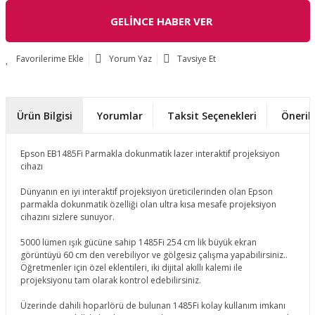
GELİNCE HABER VER
Yorum Yaz
Tavsiye Et
Ürün Bilgisi
Yorumlar
Taksit Seçenekleri
Önerile
Epson EB1485Fi Parmakla dokunmatik lazer interaktif projeksiyon
cihazı
Dünyanın en iyi interaktif projeksiyon üreticilerinden olan Epson
parmakla dokunmatik özelliği olan ultra kısa mesafe projeksiyon
cihazını sizlere sunuyor.
5000 lümen ışık gücüne sahip 1485Fi 254 cm lik büyük ekran
görüntüyü 60 cm den verebiliyor ve gölgesiz çalışma yapabilirsiniz..
Öğretmenler için özel eklentileri, iki dijital akıllı kalemi ile
projeksiyonu tam olarak kontrol edebilirsiniz.
Üzerinde dahili hoparlörü de bulunan 1485Fi kolay kullanım imkanı