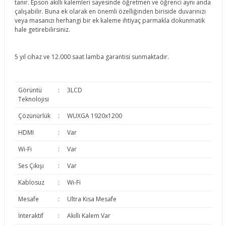
tanır. Epson akıllı kalemleri sayesinde öğretmen ve öğrenci aynı anda
çalışabilir. Buna ek olarak en önemli özelliğinden biriside duvarınızı
veya masanızı herhangi bir ek kaleme ihtiyaç parmakla dokunmatik
hale getirebilirsiniz.
5 yıl cihaz ve 12.000 saat lamba garantisi sunmaktadır.
Görüntü
:
3LCD
Teknolojisi
Çözünürlük
:
WUXGA 1920x1200
HDMI
:
Var
Wi-Fi
:
Var
Ses Çıkışı
:
Var
Kablosuz
:
Wi-Fi
Mesafe
:
Ultra Kısa Mesafe
İnteraktif
:
Akıllı Kalem Var