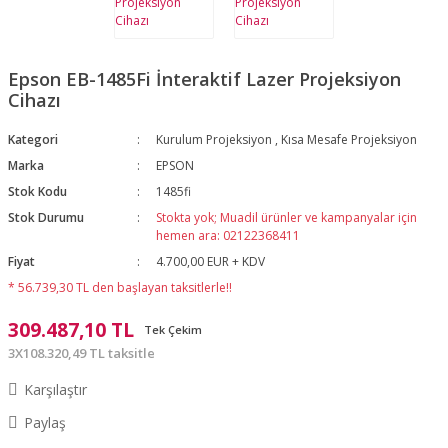
Epson EB-1485Fi İnteraktif Lazer Projeksiyon
Cihazı
Kategori
Kurulum Projeksiyon
,
Kısa Mesafe Projeksiyon
Marka
EPSON
Stok Kodu
1485fi
Stok Durumu
Stokta yok; Muadil ürünler ve kampanyalar için
hemen ara: 02122368411
Fiyat
4.700,00 EUR + KDV
* 56.739,30 TL den başlayan taksitlerle!!
309.487,10 TL
Tek Çekim
3X108.320,49 TL taksitle
Karşılaştır
Paylaş