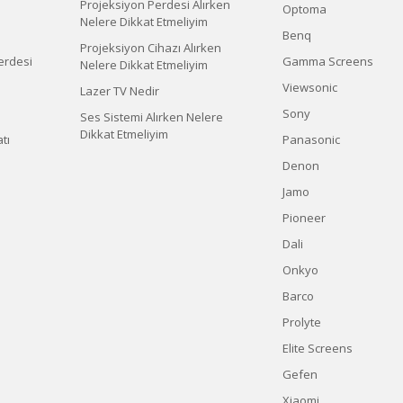
Projeksiyon Perdesi Alırken
Optoma
Nelere Dikkat Etmeliyim
Benq
Projeksiyon Cihazı Alırken
erdesi
Gamma Screens
Nelere Dikkat Etmeliyim
Viewsonic
Lazer TV Nedir
Sony
Ses Sistemi Alırken Nelere
Dikkat Etmeliyim
tı
Panasonic
Denon
Jamo
Pioneer
Dali
Onkyo
Barco
Prolyte
Elite Screens
Gefen
Xiaomi