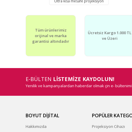
Ultra kısa mesafe projeksiyon
Ürün resmi kalitesiz, bozuk veya görüntülenemiyor.
Ürün açıklamasında eksik bilgiler bulunuyor.
Ürün bilgilerinde hatalar bulunuyor.
Tüm ürünlerimiz
Ürün fiyatı diğer sitelerden daha pahalı.
Ücretsiz Kargo 1.000 TL
orijinal ve marka
Bu ürüne benzer farklı alternatifler olmalı.
ve Üzeri
garantisi altındadır
E-BÜLTEN
LİSTEMİZE KAYDOLUN!
Yenilik ve kampanyalardan haberdar olmak çin e- bültenim
BOYUT DİJİTAL
POPÜLER KATEGO
Hakkımızda
Projeksiyon Cihazı