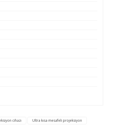
rafımıza iletebilirsiniz.
jeksiyon cihazı
Ultra kısa mesafeli projeksiyon