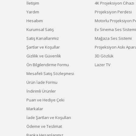
İletişim
4K Projeksiyon Cihazı
Yardım
Projeksiyon Perdesi
Hesabım
Motorlu Projeksiyon P
Kurumsal Satış
Ev Sinema Ses Sistemi
Satış Kanallarımız
Mağaza Ses Sistemi
Şartlar ve Koşullar
Projeksiyon Askı Apara
Gizlilik ve Güvenlik
3D Gözlük
Ön Bilgilendirme Formu
Lazer TV
Mesafeli Satış Sözleşmesi
Ürün İade Formu
İndirimli Ürünler
Puan ve Hediye Çeki
Markalar
İade Şartları ve Koşulları
Ödeme ve Teslimat
Banka Hesaplarımız