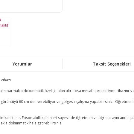
Yorumlar
Taksit Seçenekleri
 cihazı
pson parmakla dokunmatik özelliği olan ultra kısa mesafe projeksiyon cihazını si
üntüyü 60 cm den verebiliyor ve gölgesiz çalışma yapabilirsiniz.. Öğretmenler için
mkanı tanır. Epson akıllı kalemleri sayesinde öğretmen ve öğrenci aynı anda çalı
akla dokunmatik hale getirebilirsiniz.