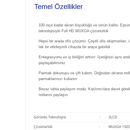
Temel Özellikler
100 inçe kadar ekran büyüklüğü ve üstün kalite: Eps
teknolojisiyle Full HD WUXGA çözünürlük
Hepsi bir arada ofis çözümü: Çeşitli ofis ekipmanları, iş
tek bir etkileşimli cihazda bir araya getirildi
Entegrasyonu ve iş birliğini arttırır: İçeriğinizi aynı an
paylaşabilirsiniz
Parmak dokunuşu ve çift kalem: Doğrudan ekrana notl
parmaklarınızı kullanın
Beyaz tahta paylaşım modu: Katılımcılara davet gönde
notlarını paylaşın
Görüntü Teknolojisi
:
3LCD
Çözünürlük
:
WUXGA 1920