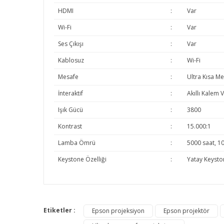
HDMI
:
Var
Wi-Fi
:
Var
Ses Çıkışı
:
Var
Kablosuz
:
Wi-Fi
Mesafe
:
Ultra Kısa M
İnteraktif
:
Akıllı Kalem 
Işık Gücü
:
3800
Kontrast
:
15.000:1
Lamba Ömrü
:
5000 saat, 10
Keystone Özelliği
:
Yatay Keysto
Bu ürünün fiyat bilgisi, resim, ürün açıklamalarında v
Görüş ve önerileriniz için teşekkür ederiz.
Etiketler :
Epson projeksiyon
Epson projektör