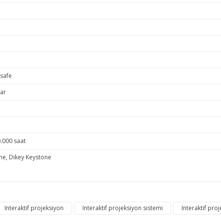
esafe
Var
.000 saat
ne, Dikey Keystone
e diğer konularda yetersiz gördüğünüz noktaları öneri formunu kullanarak ta
Interaktif projeksiyon
Interaktif projeksiyon sistemi
Interaktif pro
Bu ürüne ilk yorumu siz yapın!