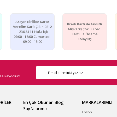
Yorum Yaz
Arayın Birlikte Karar
Kredi Kartı ile taksitli
Verelim Karlı Çıkın 0212
Alışveriş Çoklu Kredi
- 236 84 11 Hafa içi:
Kartı ile Ödeme
09:00 - 18:00 Cumartesi:
Kolaylığı
09:00 - 15:00
Gönder
ize kaydolun!
RİLER
En Çok Okunan Blog
MARKALARIMIZ
Sayfalarımız
Epson