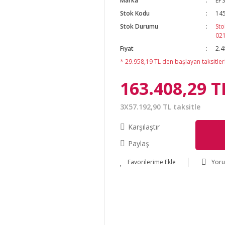
Marka
EP
Stok Kodu
145
Stok Durumu
Sto
02
Fiyat
2.4
* 29.958,19 TL den başlayan taksitlerl
163.408,29 T
3X57.192,90 TL taksitle
Karşılaştır
Paylaş
Yor