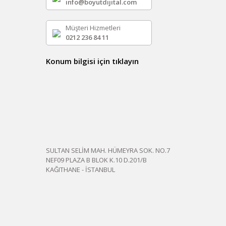
info@boyutdijital.com
Müşteri Hizmetleri
0212 236 84 11
Konum bilgisi için tıklayın
SULTAN SELİM MAH. HÜMEYRA SOK. NO.7
NEF09 PLAZA B BLOK K.10 D.201/B
KAĞITHANE - İSTANBUL