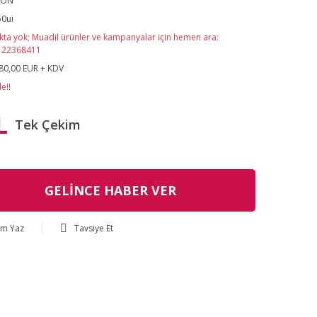
SON
0ui
kta yok; Muadil ürünler ve kampanyalar için hemen ara:
122368411
80,00 EUR + KDV
e!!
L
Tek Çekim
GELİNCE HABER VER
um Yaz
Tavsiye Et