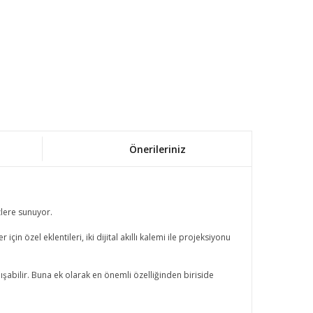
Önerileriniz
zlere sunuyor.
 özel eklentileri, iki dijital akıllı kalemi ile projeksiyonu
şabilir. Buna ek olarak en önemli özelliğinden biriside