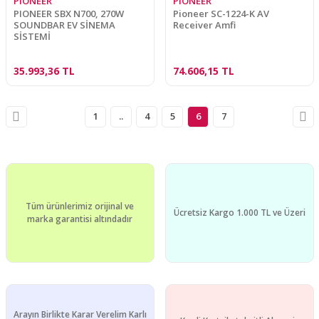
PIONEER
PIONEER
PIONEER SBX N700, 270W
Pioneer SC-1224-K AV
SOUNDBAR EV SİNEMA
Receiver Amfi
SİSTEMİ
35.993,36 TL
74.606,15 TL
1
..
4
5
6
7
Tüm ürünlerimiz orijinal ve
Ücretsiz Kargo 1.000 TL ve Üzeri
marka garantisi altındadır
Arayın Birlikte Karar Verelim Karlı