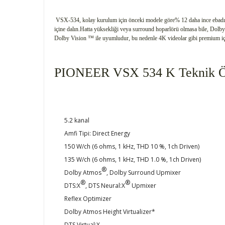
VSX-534, kolay kurulum için önceki modele göre% 12 daha ince ebadı, 
içine dalın.Hatta yüksekliği veya surround hoparlörü olmasa bile, Dolb
Dolby Vision ™ ile uyumludur, bu nedenle 4K videolar gibi premium içer
PIONEER VSX 534 K Teknik Öz
5.2 kanal
Amfi Tipi: Direct Energy
150 W/ch (6 ohms, 1 kHz, THD 10 %, 1ch Driven)
135 W/ch (6 ohms, 1 kHz, THD 1.0 %, 1ch Driven)
®
Dolby Atmos
, Dolby Surround Upmixer
®
®
DTS:X
, DTS Neural:X
Upmixer
Reflex Optimizer
Dolby Atmos Height Virtualizer*
DTS Virtual:X