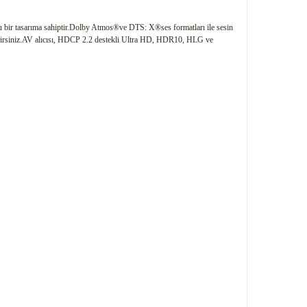
 bir tasarıma sahiptir.Dolby Atmos®ve DTS: X®ses formatları ile sesin
abilirsiniz.AV alıcısı, HDCP 2.2 destekli Ultra HD, HDR10, HLG ve