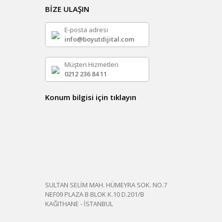
BİZE ULAŞIN
E-posta adresi
info@boyutdijital.com
Müşteri Hizmetleri
0212 236 84 11
Konum bilgisi için tıklayın
SULTAN SELİM MAH. HÜMEYRA SOK. NO.7
NEF09 PLAZA B BLOK K.10 D.201/B
KAĞITHANE - İSTANBUL