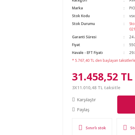
Kategori
AVR
Marka
PI
Stok Kodu
vsx
Stok Durumu
Sto
02
Garanti Süresi
24 
Fiyat
550
Havale - EFT Fiyatı
29.
* 5.767,40 TL den başlayan taksitlerle
31.458,52 TL
3X11.010,48 TL taksitle
Karşılaştır
Paylaş
Sınırlı stok
St