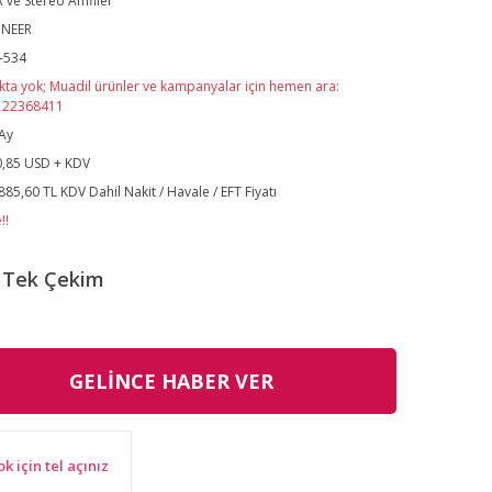
 ve Stereo Amfiler
ONEER
-534
kta yok; Muadil ürünler ve kampanyalar için hemen ara:
122368411
Ay
,85 USD + KDV
885,60 TL KDV Dahil Nakit / Havale / EFT Fiyatı
!!
Tek Çekim
GELİNCE HABER VER
ok için tel açınız