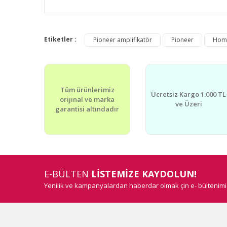
Bu ürünün fiyat bilgisi, resim, ürün açıklamalarında v
Görüş ve önerileriniz için teşekkür ederiz.
Etiketler :
Pioneer amplifikatör
Pioneer
Hom
Ürün resmi kalitesiz, bozuk veya görüntülenemiyor.
Ürün açıklamasında eksik bilgiler bulunuyor.
Tüm ürünlerimiz
Ürün bilgilerinde hatalar bulunuyor.
Ücretsiz Kargo 1.000 TL
orijinal ve marka
ve Üzeri
Ürün fiyatı diğer sitelerden daha pahalı.
garantisi altındadır
Bu ürüne benzer farklı alternatifler olmalı.
E-BÜLTEN
LİSTEMİZE KAYDOLUN!
Yenilik ve kampanyalardan haberdar olmak çin e- bültenim