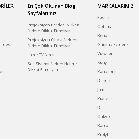
RİLER
En Çok Okunan Blog
MARKALARIMIZ
Sayfalarımız
Epson
Projeksiyon Perdesi Alırken
Optoma
Nelere Dikkat Etmeliyim
Benq
Projeksiyon Cihazı Alırken
erdesi
Gamma Screens
Nelere Dikkat Etmeliyim
Viewsonic
Lazer TV Nedir
Sony
Ses Sistemi Alırken Nelere
Dikkat Etmeliyim
tı
Panasonic
Denon
Jamo
Pioneer
Dali
Onkyo
Barco
Prolyte