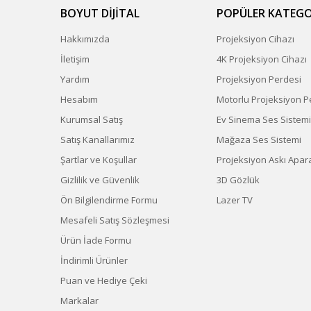
BOYUT DİJİTAL
POPÜLER KATEGO
Hakkımızda
Projeksiyon Cihazı
İletişim
4K Projeksiyon Cihazı
Yardım
Projeksiyon Perdesi
Hesabım
Motorlu Projeksiyon P
Kurumsal Satış
Ev Sinema Ses Sistemi
Satış Kanallarımız
Mağaza Ses Sistemi
Şartlar ve Koşullar
Projeksiyon Askı Apara
Gizlilik ve Güvenlik
3D Gözlük
Ön Bilgilendirme Formu
Lazer TV
Mesafeli Satış Sözleşmesi
Ürün İade Formu
İndirimli Ürünler
Puan ve Hediye Çeki
Markalar