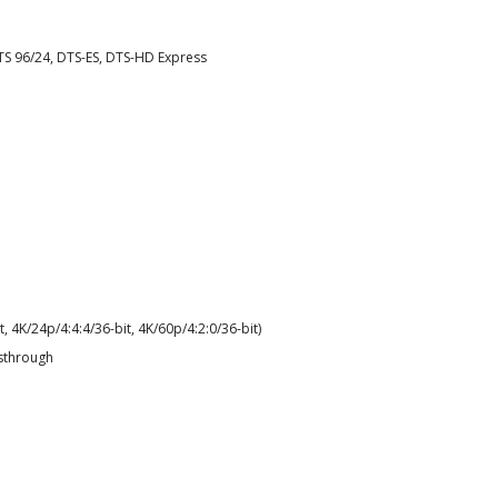
S 96/24, DTS-ES, DTS-HD Express
 4K/24p/4:4:4/36-bit, 4K/60p/4:2:0/36-bit)
sthrough