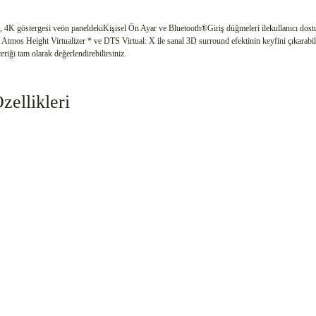
4K göstergesi veön paneldekiKişisel Ön Ayar ve Bluetooth®Giriş düğmeleri ilekullanıcı dostu
y Atmos Height Virtualizer * ve DTS Virtual: X ile sanal 3D surround efektinin keyfini çıkar
iği tam olarak değerlendirebilirsiniz.
ellikleri