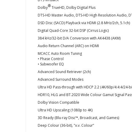
®
Dolby
TrueHD, Dolby Digital Plus
DTS-HD Master Audio, DTS-HD High Resolution Audio, DT
DSD Disc (SACD) Playback via HDMI (2.8 MHz/2ch, 5.1ch)
Digital Quad-Core 32-bit DSP (Cirrus Logic)
384 kHz/32-bit D/A Conversion with AK4438 (AKM)
Audio Return Channel (ARC) on HDMI
MCACC Auto Room Tuning
• Phase Control
• Subwoofer EQ
Advanced Sound Retriever (2ch)
Advanced Surround Modes
Ultra HD Pass-through with HDCP 2.2 (4K/60p/4:4:4/24-bit,
HDR10, HLG and BT.2020 Wide Colour Gamut Signal Pas
Dolby Vision Compatible
Ultra HD Upscaling (1080p to 4K)
3D Ready (Blu-ray Disc™, Broadcast, and Games)
Deep Colour (36-bit), "x.v. Colour”