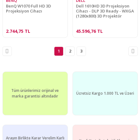
BENQ
DELL
BenQ W1070 Full HD 3D
Dell 1610HD 3D Projeksiyon
Projeksiyon Cihazı
Cihazı - DLP 3D Ready - WXGA
(1280x800) 3D Projektör
2.744,75 TL
45.596,76 TL
1
2
3
Tüm ürünlerimiz orijinal ve
Ücretsiz Kargo 1.000 TL ve Üzeri
marka garantisi altındadır
Arayın Birlikte Karar Verelim Karlı