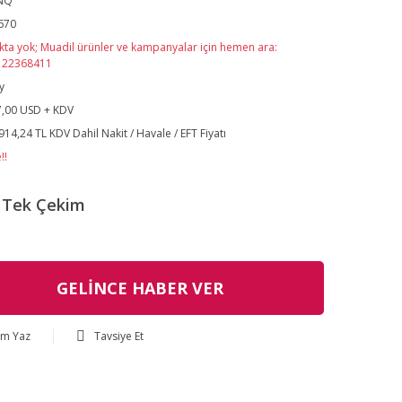
NQ
670
kta yok; Muadil ürünler ve kampanyalar için hemen ara:
122368411
y
,00 USD + KDV
914,24 TL KDV Dahil Nakit / Havale / EFT Fiyatı
!!
Tek Çekim
GELİNCE HABER VER
um Yaz
Tavsiye Et