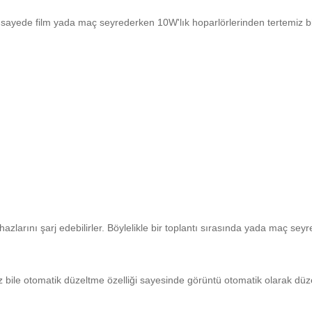
u sayede film yada maç seyrederken 10W'lık hoparlörlerinden tertemiz bir 
azlarını şarj edebilirler. Böylelikle bir toplantı sırasında yada maç sey
bile otomatik düzeltme özelliği sayesinde görüntü otomatik olarak düzelt