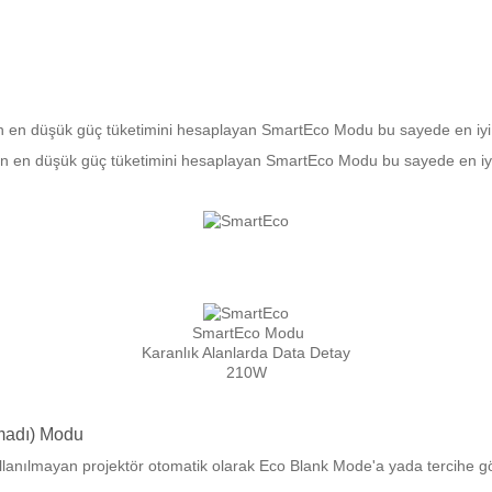
ken en düşük güç tüketimini hesaplayan SmartEco Modu bu sayede en iy
eken en düşük güç tüketimini hesaplayan SmartEco Modu bu sayede en iy
SmartEco Modu
Karanlık Alanlarda Data Detay
210W
madı) Modu
llanılmayan projektör otomatik olarak Eco Blank Mode'a yada tercihe gö