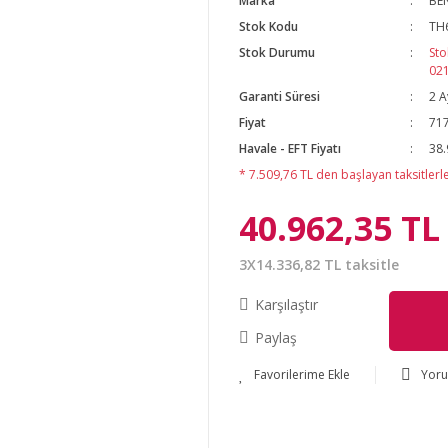
Marka
BE
Stok Kodu
TH
Stok Durumu
Sto
02
Garanti Süresi
2 A
Fiyat
717
Havale - EFT Fiyatı
38.
* 7.509,76 TL den başlayan taksitlerle
40.962,35 TL
3X14.336,82 TL taksitle
Karşılaştır
Paylaş
Yor