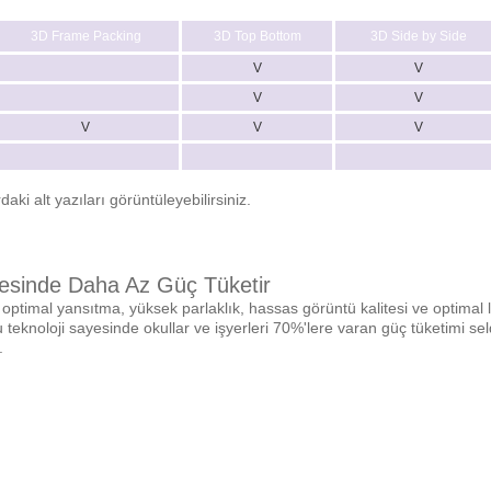
3D Frame Packing
3D Top Bottom
3D Side by Side
V
V
V
V
V
V
V
aki alt yazıları görüntüleyebilirsiniz.
esinde Daha Az Güç Tüketir
timal yansıtma, yüksek parlaklık, hassas görüntü kalitesi ve optimal 
u teknoloji sayesinde okullar ve işyerleri 70%'lere varan güç tüketimi
.