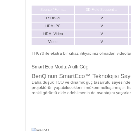
Source / Format
3D Field Sequential
D SUB-PC
V
HDMI-PC
V
HDMI-Video
V
Video
V
TH670 ile ekstra bir cihaz ihtiyacınız olmadan videolard
Smart Eco Modu: Akıllı Güç
BenQ'nun SmartEco™ Teknolojisi Say
Daha düşük TCO ve dinamik güç tasarrufu sayesinde op
projektörün yapabileceklerini mükemmelleştirmiştir. B
renkli görüntü elde edebilmenin de avantajını yaşarlar