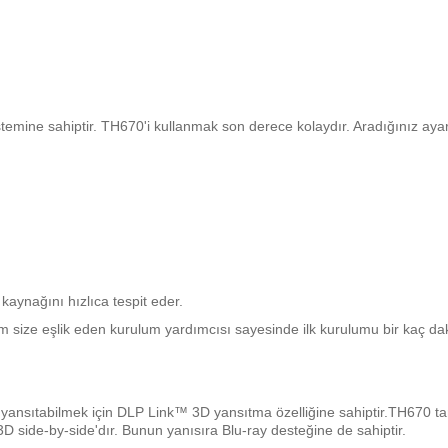
temine sahiptir. TH670'i kullanmak son derece kolaydır. Aradığınız aya
 kaynağını hızlıca tespit eder.
 size eşlik eden kurulum yardımcısı sayesinde ilk kurulumu bir kaç daki
 yansıtabilmek için DLP Link™ 3D yansıtma özelliğine sahiptir.TH670 ta
 side-by-side'dır. Bunun yanısıra Blu-ray desteğine de sahiptir.