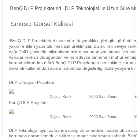
BenQ DLP Projektörleri I DLP Teknolojisi İle Uzun Süre 
Sınırsız Görsel Kalitesi
BenQ DLP Projektörleri uzun süre dayanıklılık, jilet gibi görüntüler,
yakın renkleri yansıtabilmek için üretilmiştir. Bizler, ileri seviye r
ışığı DMD çipindeki milyonlarca mikro aynadan yansıtmak için öncü
Aynalar renksiz olduğundan ve neredeyse tamamen mühürlenmiş b
korunduklarından ötürü BenQ DLP Projektörlerinin eskime sorunu y
devamlı kullanımdan sonra lambanızı değiştirdiğinizde yepyeni bir
DLP Olmayan Projektör
Orijinal Renk
2000 Saat Sonra
Y
BenQ DLP Projektör
Orijinal Renk
2000 Saat Sonra
Y
DLP Teknolojisi aynı zamanda sahip olma bedelini azaltmak ve uzun
korumayı garantilemek için filtresiz motor tasarımına sahiptir. Be