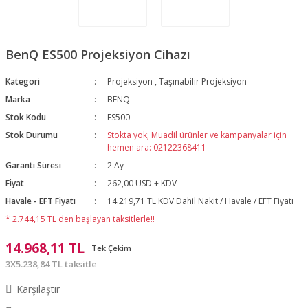
BenQ ES500 Projeksiyon Cihazı
Kategori
Projeksiyon
,
Taşınabilir Projeksiyon
Marka
BENQ
Stok Kodu
ES500
Stok Durumu
Stokta yok; Muadil ürünler ve kampanyalar için
hemen ara: 02122368411
Garanti Süresi
2 Ay
Fiyat
262,00 USD + KDV
Havale - EFT Fiyatı
14.219,71 TL KDV Dahil Nakit / Havale / EFT Fiyatı
* 2.744,15 TL den başlayan taksitlerle!!
14.968,11 TL
Tek Çekim
3X5.238,84 TL taksitle
Karşılaştır