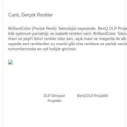
Canlı, Gerçek Renkler
BrilliantColor (Parlak Renk) Teknolojisi sayesinde, BenQ DLP Proje
bile optimum parlaklığı ve isabetli renkleri verir. BrilliantColor Tekno
mavi ve yeşil'i ikinci renkler olan sarı, açık mavi ve magenta ile altı
sayede sert renklerden su mavisi gibi orta renklere ve parlak sarıl
sunumlarınızda en saf haliyle görünür.
DLP Olmayan
BenQ DLP Projektör
Projektör