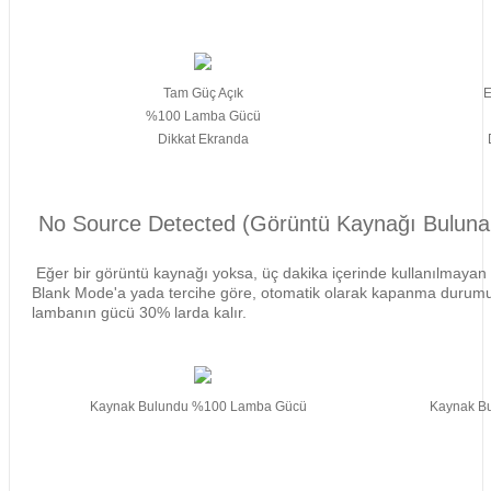
Tam Güç Açık
E
%100 Lamba Gücü
Dikkat Ekranda
No Source Detected (Görüntü Kaynağı Bulun
Eğer bir görüntü kaynağı yoksa, üç dakika içerinde kullanılmayan 
Blank Mode'a yada tercihe göre, otomatik olarak kapanma durumun
lambanın gücü 30% larda kalır.
Kaynak Bulundu %100 Lamba Gücü
Kaynak B