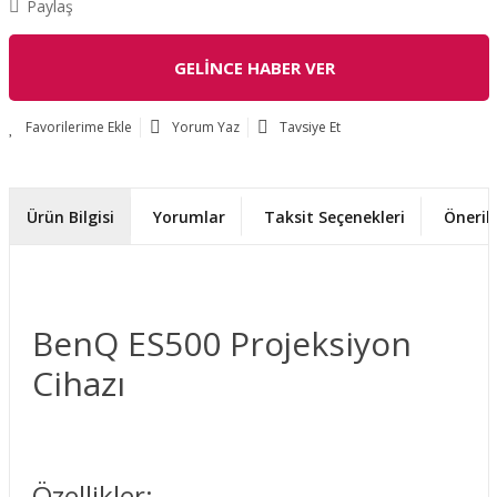
Paylaş
GELİNCE HABER VER
Yorum Yaz
Tavsiye Et
Ürün Bilgisi
Yorumlar
Taksit Seçenekleri
Önerile
BenQ ES500 Projeksiyon
Cihazı
Özellikler;