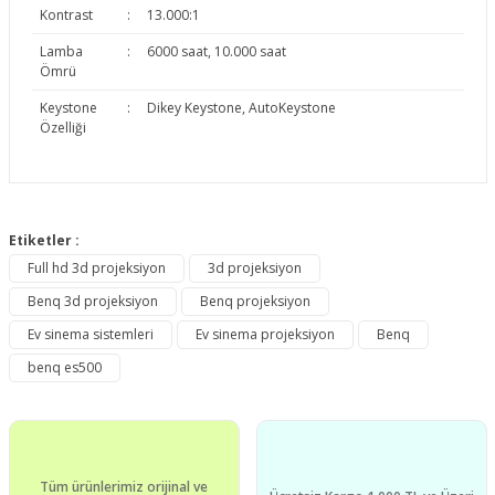
Kontrast
:
13.000:1
Lamba
:
6000 saat, 10.000 saat
Ömrü
Keystone
:
Dikey Keystone, AutoKeystone
Özelliği
Bu ürünün fiyat bilgisi, resim, ürün açıklamalarında ve diğer
konularda yetersiz gördüğünüz noktaları öneri formunu
Etiketler :
Bu ürüne ilk yorumu siz yapın!
kullanarak tarafımıza iletebilirsiniz.
Full hd 3d projeksiyon
3d projeksiyon
Görüş ve önerileriniz için teşekkür ederiz.
Benq 3d projeksiyon
Benq projeksiyon
Yorum Yaz
Ürün resmi kalitesiz, bozuk veya görüntülenemiyor.
Ev sinema sistemleri
Ev sinema projeksiyon
Benq
Ürün açıklamasında eksik bilgiler bulunuyor.
benq es500
Ürün bilgilerinde hatalar bulunuyor.
Ürün fiyatı diğer sitelerden daha pahalı.
Bu ürüne benzer farklı alternatifler olmalı.
Tüm ürünlerimiz orijinal ve