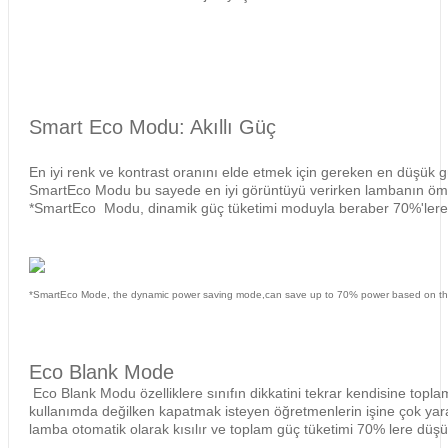
Smart Eco Modu: Akıllı Güç
En iyi renk ve kontrast oranını elde etmek için gereken en düşük 
SmartEco Modu bu sayede en iyi görüntüyü verirken lambanın ömr
*SmartEco Modu, dinamik güç tüketimi moduyla beraber 70%'lere va
*SmartEco Mode, the dynamic power saving mode,can save up to 70% power based on the 
Eco Blank Mode
Eco Blank Modu özelliklere sınıfın dikkatini tekrar kendisine topl
kullanımda değilken kapatmak isteyen öğretmenlerin işine çok yarar
lamba otomatik olarak kısılır ve toplam güç tüketimi 70% lere düşü