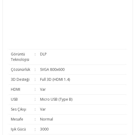
Görüntü
:
DLP
Teknolojisi
Çözünürlük
:
SVGA 800x600
3D Desteği
:
Full 3D (HDMI 1.4)
HDMI
:
Var
USB
:
Micro USB (Type B)
Ses Çıkışı
:
Var
Mesafe
:
Normal
Işık Gücü
:
3000