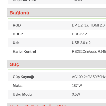
Bağlantı
RGB
DP 1.2 (1), HDMI 2.0 
HDCP
HDCP2.2
Usb
USB 2.0 x 2
Harici Kontrol
RS232C(in/out), RJ45
Güç
Güç Kaynağı
AC100-240V 50/60Hz
Maks.
187 W
Uyku Modu
0.5W