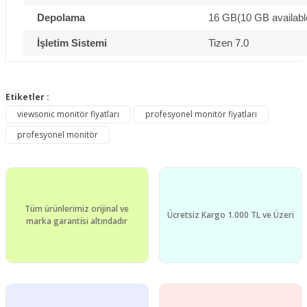
Depolama
16 GB(10 GB availabl
İşletim Sistemi
Tizen 7.0
Bu ürünün fiyat bilgisi, resim, ürün açıklamalarında ve diğer
konularda yetersiz gördüğünüz noktaları öneri formunu
Etiketler :
Bu ürüne ilk yorumu siz yapın!
kullanarak tarafımıza iletebilirsiniz.
viewsonic monitör fiyatları
profesyonel monitör fiyatları
Görüş ve önerileriniz için teşekkür ederiz.
profesyonel monitör
Yorum Yaz
Ürün resmi kalitesiz, bozuk veya görüntülenemiyor.
Ürün açıklamasında eksik bilgiler bulunuyor.
Ürün bilgilerinde hatalar bulunuyor.
Tüm ürünlerimiz orijinal ve
Ürün fiyatı diğer sitelerden daha pahalı.
Ücretsiz Kargo 1.000 TL ve Üzeri
marka garantisi altındadır
Bu ürüne benzer farklı alternatifler olmalı.