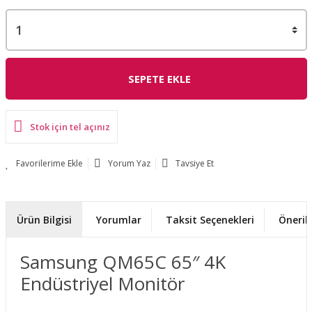
SEPETE EKLE
Stok için tel açınız
Yorum Yaz
Tavsiye Et
Ürün Bilgisi
Yorumlar
Taksit Seçenekleri
Önerile
Samsung QM65C 65″ 4K
Endüstriyel Monitör