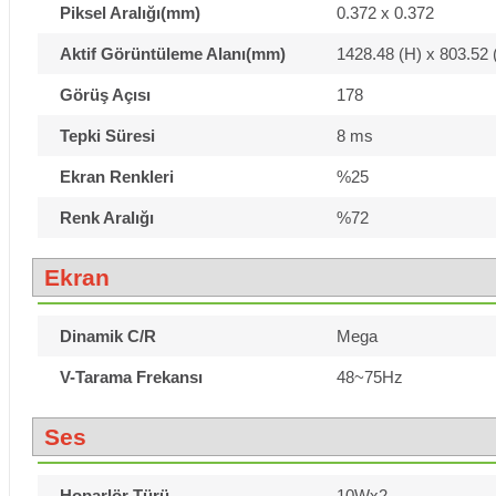
Piksel Aralığı(mm)
0.372 x 0.372
Aktif Görüntüleme Alanı(mm)
1428.48 (H) x 803.52 
Görüş Açısı
178
Tepki Süresi
8 ms
Ekran Renkleri
%25
Renk Aralığı
%72
Ekran
Dinamik C/R
Mega
V-Tarama Frekansı
48~75Hz
Ses
Hoparlör Türü
10Wx2