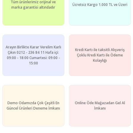
Tüm ürünlerimiz orijinal ve
Ürün resmi kalitesiz, bozuk veya görüntülenemiyor.
Ücretsiz Kargo 1.000 TL ve Üzeri
marka garantisi altındadır
Ürün açıklamasında eksik bilgiler bulunuyor.
Ürün bilgilerinde hatalar bulunuyor.
Ürün fiyatı diğer sitelerden daha pahalı.
Bu ürüne benzer farklı alternatifler olmalı.
Arayın Birlikte Karar Verelim Karlı
Kredi Kartı ile taksitli Alışveriş
Çıkın 0212 - 236 84 11 Hafa içi:
Çoklu Kredi Kartı ile Ödeme
09:00 - 18:00 Cumartesi: 09:00 -
Kolaylığı
15:00
Gönder
Demo Odamızda Çok Çeşitli En
Online Öde Mağazadan Gel Al
Güncel Ürünleri Deneme İmkanı
İmkanı