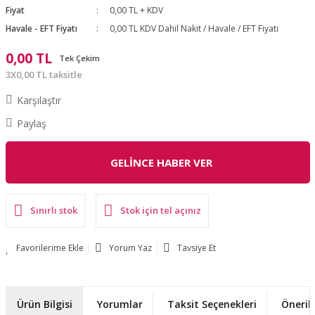
Fiyat
0,00 TL + KDV
Havale - EFT Fiyatı
0,00 TL KDV Dahil Nakit / Havale / EFT Fiyatı
0,00 TL
Tek Çekim
3X0,00 TL taksitle
Karşılaştır
Paylaş
GELİNCE HABER VER
Sınırlı stok
Stok için tel açınız
Yorum Yaz
Tavsiye Et
Ürün Bilgisi
Yorumlar
Taksit Seçenekleri
Önerile