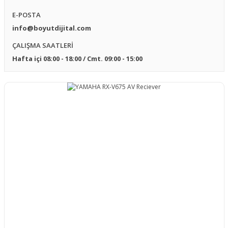
E-POSTA
Fixed Frame - Sabit Çerçeveli
Projeksiyon Lens
Projeksiyon Perdesi
info@boyutdijital.com
Sunum Kumandası - Lazer Pointer
ÇALIŞMA SAATLERİ
Floor Up Motorlu Gergili Projeksiyon
Perdesi
Hafta içi 08:00 - 18:00 / Cmt. 09:00 - 15:00