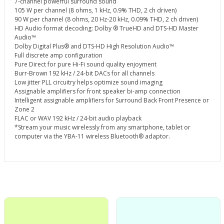
7-channel powerful surround sound
105 W per channel (8 ohms, 1 kHz, 0.9% THD, 2 ch driven)
90 W per channel (8 ohms, 20 Hz-20 kHz, 0.09% THD, 2 ch driven)
HD Audio format decoding: Dolby ® TrueHD and DTS-HD Master
Audio™
Dolby Digital Plus® and DTS-HD High Resolution Audio™
Full discrete amp configuration
Pure Direct for pure Hi-Fi sound quality enjoyment
Burr-Brown 192 kHz / 24-bit DACs for all channels
Low jitter PLL circuitry helps optimize sound imaging
Assignable amplifiers for front speaker bi-amp connection
Intelligent assignable amplifiers for Surround Back Front Presence or
Zone 2
FLAC or WAV 192 kHz / 24-bit audio playback
*Stream your music wirelessly from any smartphone, tablet or
computer via the YBA-11 wireless Bluetooth® adaptor.
Bu ürünün fiyat bilgisi, resim, ürün açıklamalarında ve diğer
konularda yetersiz gördüğünüz noktaları öneri formunu
Bu ürüne ilk yorumu siz yapın!
kullanarak tarafımıza iletebilirsiniz.
Görüş ve önerileriniz için teşekkür ederiz.
Yorum Yaz