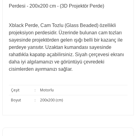
Perdesi - 200x200 cm - (3D Projektör Perde)
Xblack Perde, Cam Tozlu (Glass Beaded) özellikli
projeksiyon perdesidir. Üzerinde bulunan cam tozları
sayesinde projektörden gelen ışığı belli bir kazanç ile
perdeye yansıtır. Uzaktan kumandası sayesinde
rahatlıkla kapatıp açabilirsiniz. Siyah çerçevesi ekranı
daha iyi algılamanızı ve görüntüyü çevredeki
cisimlerden ayırmanızı sağlar.
Çeşit
:
Motorlu
Boyut
:
200x200 (cm)
Bu ürünün fiyat bilgisi, resim, ürün açıklamalarında ve diğer
konularda yetersiz gördüğünüz noktaları öneri formunu
Bu ürüne ilk yorumu siz yapın!
kullanarak tarafımıza iletebilirsiniz.