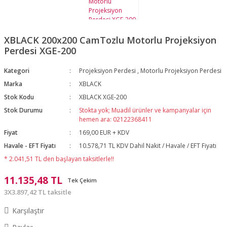
XBLACK 200x200 CamTozlu Motorlu Projeksiyon
Perdesi XGE-200
Kategori
Projeksiyon Perdesi
,
Motorlu Projeksiyon Perdesi
Marka
XBLACK
Stok Kodu
XBLACK XGE-200
Stok Durumu
Stokta yok; Muadil ürünler ve kampanyalar için
hemen ara: 02122368411
Fiyat
169,00 EUR + KDV
Havale - EFT Fiyatı
10.578,71 TL KDV Dahil Nakit / Havale / EFT Fiyatı
* 2.041,51 TL den başlayan taksitlerle!!
11.135,48 TL
Tek Çekim
3X3.897,42 TL taksitle
Karşılaştır