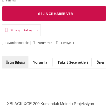
Paylaş
GELİNCE HABER VER
Stok için tel açınız
Yorum Yaz
Tavsiye Et
Ürün Bilgisi
Yorumlar
Taksit Seçenekleri
Önerile
XBLACK XGE-200 Kumandalı Motorlu Projeksiyon