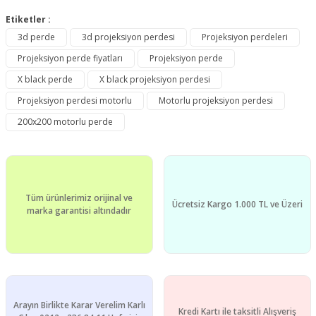
Etiketler :
3d perde
3d projeksiyon perdesi
Projeksiyon perdeleri
Projeksiyon perde fiyatları
Projeksiyon perde
X black perde
X black projeksiyon perdesi
Projeksiyon perdesi motorlu
Motorlu projeksiyon perdesi
200x200 motorlu perde
Tüm ürünlerimiz orijinal ve
Ücretsiz Kargo 1.000 TL ve Üzeri
marka garantisi altındadır
Arayın Birlikte Karar Verelim Karlı
Kredi Kartı ile taksitli Alışveriş