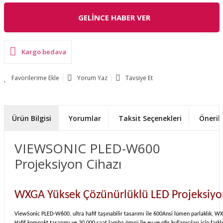
GELİNCE HABER VER
Kargo bedava
Yorum Yaz
Tavsiye Et
Ürün Bilgisi
Yorumlar
Taksit Seçenekleri
Önerile
VIEWSONIC PLED-W600
Projeksiyon Cihazı
WXGA Yüksek Çözünürlüklü LED Projeksiyo
ViewSonic PLED-W600, ultra hafif taşınabilir tasarımı ile 600Ansi lümen parlaklık, W