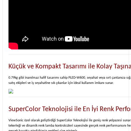
Küçük ve Kompakt Tasarımı ile Kolay Taşınab
0.79kg gibi inanılmaz hafif tasarımı sahip PLED-W600, seyahat veya sırt çantanıza sığa
satış ekipleri ve iş seyahatine sık çıkanlar için ideal kullanım imkanı sunar.
SuperColor Teknolojisi ile En İyi Renk Perf
ViewSonic özel olarak geliştirdiği SuperColor Teknolojisi ile geniş renk yelpazesi suna
tekerleği ve dinamik renk lamba kontrolcüleri sayesinde gerçek renk performansını her