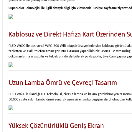
gerçek hayatta gördüğünüz renkleri size gösterir.
SuperColor Teknolojisi ile ilgili detaylı bilgi için Viewsonic Türkiye sayfasını ziyaret ed
Kablosuz ve Direkt Hafıza Kart Üzerinden
PLED-W600 ile opsiyonel WPG-300 Wifi adaptörü sayesinde size kablosuz görüntü aktarım
tabletten ve akıllı telefonlardan görüntü aktarımı yapabilirisiniz. Ayrıca TV streaming,
dökümanlarına ulaşabilir ve tek ekranı dörde bölerek paylaşabilir, Live Cam yayına yapa
Uzun Lamba Ömrü ve Çevreçi Tasarım
PLED-W600 kullandığı LED teknolojisi, civasız lamba ve bakım gerektirmeyen tasarımı il
30.000 saate yakın lamba ömrü sunarak uzun süre lamba değişim derdi olmadan kulla
Yüksek Çözünürlüklü Geniş Ekran