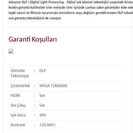
Advance DLP ( Digital Light Processing - Dijital Işık İşleme) teknolojisi sayesinde krist
keskin görüntü kalitesiyle ister evinizde ister işinizde canlıya yakın görüntüler elde ede
tepki süresi ve filtresiz tasarımıyla temizleme veya değişim gerektirmeyen DLP taban
son görüntü teknolojisini de sunuyor.
Garanti Koşulları
Görüntü
:
DLP
Teknolojisi
Çözünürlük
:
WXGA 1280x800
HDMI
:
Var
Ses Çıkışı
:
Var
Işık Gücü
:
600
Kontrast
:
120.000:1