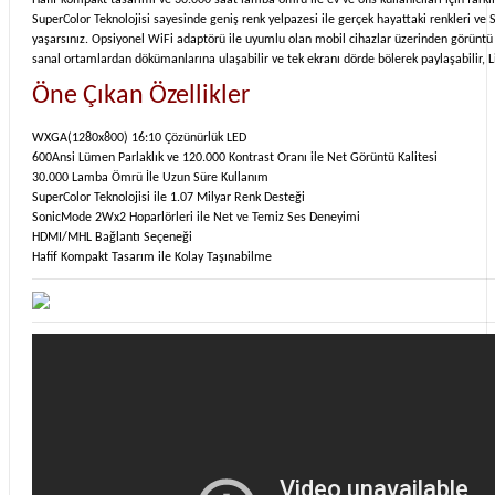
Hafif kompakt tasarımı ve 30.000 saat lamba ömrü ile ev ve ofis kullanıcıları için farklı
SuperColor Teknolojisi sayesinde geniş renk yelpazesi ile gerçek hayattaki renkleri ve
yaşarsınız. Opsiyonel WiFi adaptörü ile uyumlu olan mobil cihazlar üzerinden görüntü ak
sanal ortamlardan dökümanlarına ulaşabilir ve tek ekranı dörde bölerek paylaşabilir, L
Öne Çıkan Özellikler
WXGA(1280x800) 16:10 Çözünürlük LED
600Ansi Lümen Parlaklık ve 120.000 Kontrast Oranı ile Net Görüntü Kalitesi
30.000 Lamba Ömrü İle Uzun Süre Kullanım
SuperColor Teknolojisi ile 1.07 Milyar Renk Desteği
SonicMode 2Wx2 Hoparlörleri ile Net ve Temiz Ses Deneyimi
HDMI/MHL Bağlantı Seçeneği
Hafif Kompakt Tasarım ile Kolay Taşınabilme