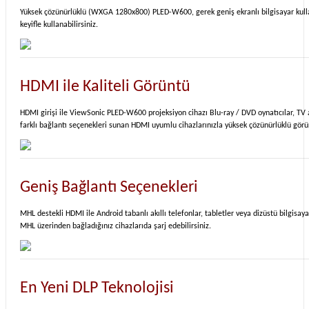
Yüksek çözünürlüklü (WXGA 1280x800) PLED-W600, gerek geniş ekranlı bilgisayar kulla
keyifle kullanabilirsiniz.
HDMI ile Kaliteli Görüntü
HDMI girişi ile ViewSonic PLED-W600 projeksiyon cihazı Blu-ray / DVD oynatıcılar, TV a
farklı bağlantı seçenekleri sunan HDMI uyumlu cihazlarınızla yüksek çözünürlüklü görü
Geniş Bağlantı Seçenekleri
MHL destekli HDMI ile Android tabanlı akıllı telefonlar, tabletler veya dizüstü bilgisay
MHL üzerinden bağladığınız cihazlarıda şarj edebilirsiniz.
En Yeni DLP Teknolojisi