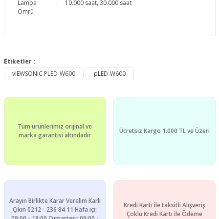
Lamba
:
10.000 saat, 30.000 saat
Ömrü
Bu ürünün fiyat bilgisi, resim, ürün açıklamalarında ve diğer
konularda yetersiz gördüğünüz noktaları öneri formunu
Etiketler :
Bu ürüne ilk yorumu siz yapın!
kullanarak tarafımıza iletebilirsiniz.
vIEWSONIC PLED-W600
pLED-W600
Görüş ve önerileriniz için teşekkür ederiz.
Yorum Yaz
Ürün resmi kalitesiz, bozuk veya görüntülenemiyor.
Ürün açıklamasında eksik bilgiler bulunuyor.
Tüm ürünlerimiz orijinal ve
Ürün bilgilerinde hatalar bulunuyor.
Ücretsiz Kargo 1.000 TL ve Üzeri
marka garantisi altındadır
Ürün fiyatı diğer sitelerden daha pahalı.
Bu ürüne benzer farklı alternatifler olmalı.
Arayın Birlikte Karar Verelim Karlı
Kredi Kartı ile taksitli Alışveriş
Çıkın 0212 - 236 84 11 Hafa içi:
Çoklu Kredi Kartı ile Ödeme
09:00 - 18:00 Cumartesi: 09:00 -