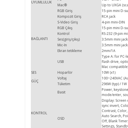
UYUMLULUK
Mac®
Up to UXGA (sca
RGB Giriş
15-pin mini D-su
Kompozit Giriş
RCA jack
S-Video Giriş
4-pin mini-DIN
RGB Çıkış
15-pin mini D-s
Kontrol
RS-232 (9-pin mi
BAĞLANTI
Ses(giriş/çıkış)
3.5mm mini jack 
Mic-In
3.5mm mini jack
Ekran tetikleme
2mm/1A
Type A: for PC-l
USB
flash drive, opt
Mac compatible)
SES
Hoparlör
10W (x1)
Voltaj
100~240VAC (Aut
GÜÇ
Tüketim
296W (typ) / 1W
Power, keystone/
Basit
mode/enter, so
Display: Screen 
sync invert, Co
Contrast, Color,
KONTROL
Auto Search, Poi
OSD
Off, Blank Timer
Settings, Stand