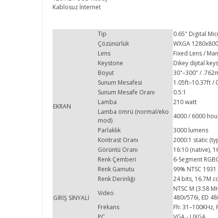
Kablosuz İnternet
Tip
0.65" Digital Mi
Çözünürlük
WXGA 1280x800 
Lens
Fixed Lens / Ma
Keystone
Dikey dijital ke
Boyut
30"–300" / .76
Sunum Mesafesi
1.05ft–10.37ft 
Sunum Mesafe Oranı
0.5:1
Lamba
210 watt
EKRAN
Lamba ömrü (normal/eko
4000 / 6000 hou
mod)
Parlaklık
3000 lumens
Kontrast Oranı
2000:1 static (t
Görüntü Oranı
16:10 (native), 1
Renk Çemberi
6-Segment RGB
Renk Gamutu
99% NTSC 1931 
Renk Derinliği
24 bits, 16.7M c
NTSC M (3.58 MHz)
Video
480i/576i, ED 4
GİRİŞ SİNYALİ
Frekans
Fh: 31–100KHz, 
PC
VGA - UXGA