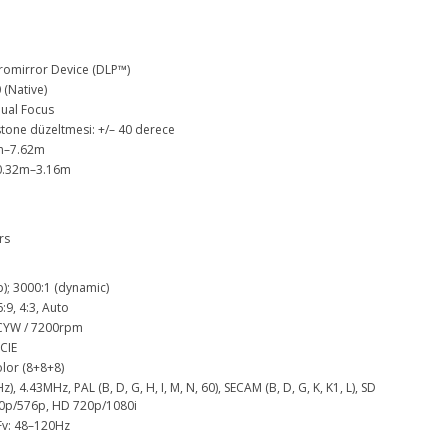
cromirror Device (DLP™)
(Native)
nual Focus
ystone düzeltmesi: +/– 40 derece
2m–7.62m
/ 0.32m–3.16m
rs
yp); 3000:1 (dynamic)
6:9, 4:3, Auto
CYW / 7200rpm
CIE
olor (8+8+8)
, 4.43MHz, PAL (B, D, G, H, I, M, N, 60), SECAM (B, D, G, K, K1, L), SD
80p/576p, HD 720p/1080i
Fv: 48–120Hz