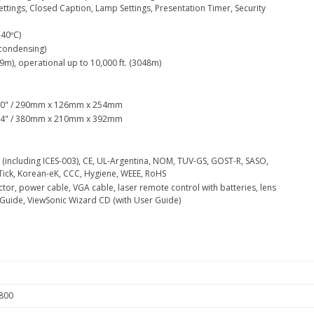
ettings, Closed Caption, Lamp Settings, Presentation Timer, Security
–40ºC)
condensing)
29m), operational up to 10,000 ft. (3048m)
10.0" / 290mm x 126mm x 254mm
15.4" / 380mm x 210mm x 392mm
 (including ICES-003), CE, UL-Argentina, NOM, TUV-GS, GOST-R, SASO,
-Tick, Korean-eK, CCC, Hygiene, WEEE, RoHS
tor, power cable, VGA cable, laser remote control with batteries, lens
 Guide, ViewSonic Wizard CD (with User Guide)
800