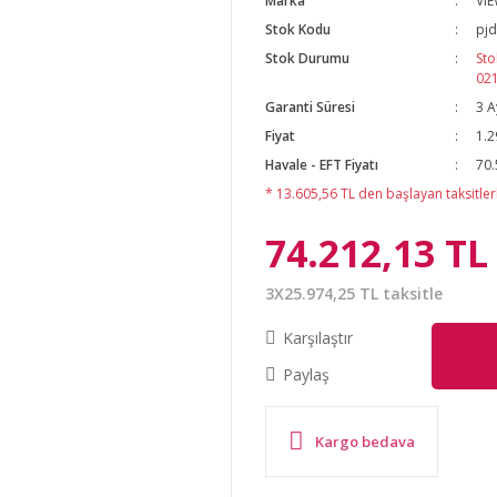
Marka
VI
Stok Kodu
pj
Stok Durumu
Sto
02
Garanti Süresi
3 A
Fiyat
1.2
Havale - EFT Fiyatı
70.
* 13.605,56 TL den başlayan taksitlerl
74.212,13 TL
3X25.974,25 TL taksitle
Karşılaştır
Paylaş
Kargo bedava