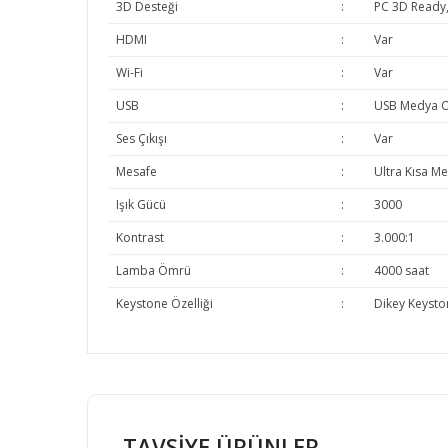
3D Desteği
:
PC 3D Ready
HDMI
:
Var
Wi-Fi
:
Var
USB
:
USB Medya Oy
Ses Çıkışı
:
Var
Mesafe
:
Ultra Kısa M
Işık Gücü
:
3000
Kontrast
:
3.000:1
Lamba Ömrü
:
4000 saat
Keystone Özelliği
:
Dikey Keysto
Bu ürünün fiyat bilgisi, resim, ürün açıklamalarında v
Görüş ve önerileriniz için teşekkür ederiz.
TAVSİYE ÜRÜNLER