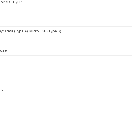
, VP3D1 Uyumlu
natma (Type A), Micro USB (Type B)
esafe
ne
e diğer konularda yetersiz gördüğünüz noktaları öneri formunu kullanarak ta
Bu ürüne ilk yorumu siz yapın!