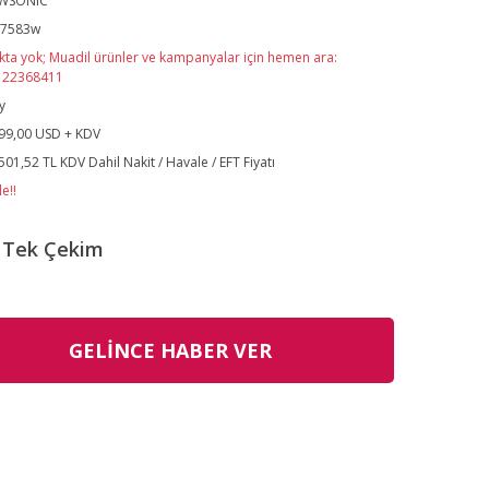
EWSONIC
d7583w
kta yok; Muadil ürünler ve kampanyalar için hemen ara:
122368411
y
99,00 USD + KDV
501,52 TL KDV Dahil Nakit / Havale / EFT Fiyatı
e!!
Tek Çekim
GELİNCE HABER VER