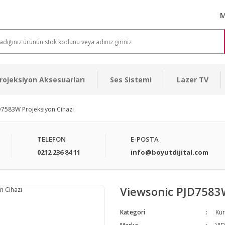
M
rojeksiyon Aksesuarları
Ses Sistemi
Lazer TV
D7583W Projeksiyon Cihazı
TELEFON
E-POSTA
0212 236 84 11
info@boyutdijital.com
Viewsonic PJD7583W
Kategori
Kur