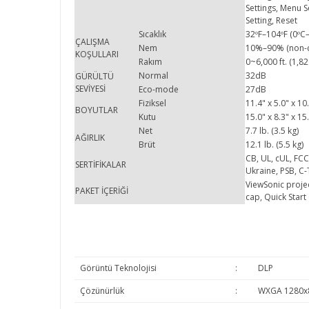
Settings, Menu S
Setting, Reset
Sıcaklık
32ºF–104ºF (0ºC
ÇALIŞMA
Nem
10%–90% (non-
KOŞULLARI
Rakım
0~6,000 ft. (1,8
Normal
32dB
GÜRÜLTÜ
SEVİYESİ
Eco-mode
27dB
Fiziksel
11.4" x 5.0" x 
BOYUTLAR
Kutu
15.0" x 8.3" x 
Net
7.7 lb. (3.5 kg)
AĞIRLIK
Brüt
12.1 lb. (5.5 kg)
CB, UL, cUL, FCC
SERTİFİKALAR
Ukraine, PSB, C
ViewSonic projec
PAKET İÇERİĞİ
cap, Quick Start
Görüntü Teknolojisi
:
DLP
Çözünürlük
:
WXGA 1280x