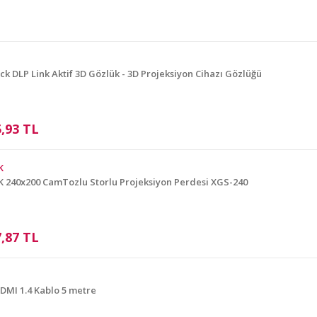
Yorum Yaz
ck DLP Link Aktif 3D Gözlük - 3D Projeksiyon Cihazı Gözlüğü
5,93 TL
K
Gönder
 240x200 CamTozlu Storlu Projeksiyon Perdesi XGS-240
7,87 TL
DMI 1.4 Kablo 5 metre