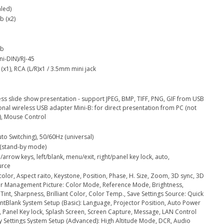
led)
b (x2)
ub
ni-DIN)/RJ-45
(x1), RCA (L/R)x1 / 3.5mm mini jack
ess slide show presentation - support JPEG, BMP, TIFF, PNG, GIF from USB
ional wireless USB adapter Mini-B: for direct presentation from PC (not
, Mouse Control
o Switching), 50/60Hz (universal)
 (stand-by mode)
arrow keys, left/blank, menu/exit, right/panel key lock, auto,
urce
color, Aspect raito, Keystone, Position, Phase, H. Size, Zoom, 3D sync, 3D
lor Management Picture: Color Mode, Reference Mode, Brightness,
 Tint, Sharpness, Brilliant Color, Color Temp., Save Settings Source: Quick
ntBlank System Setup (Basic): Language, Projector Position, Auto Power
, Panel Key lock, Splash Screen, Screen Capture, Message, LAN Control
by Settings System Setup (Advanced): High Altitude Mode, DCR, Audio