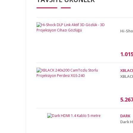
Ürün resmi kalitesiz, bozuk veya görüntülenemiyor.
Ürün açıklamasında eksik bilgiler bulunuyor.
Ürün bilgilerinde hatalar bulunuyor.
Ürün fiyatı diğer sitelerden daha pahalı.
Hi-Sho
Bu ürüne benzer farklı alternatifler olmalı.
1.01
XBLAC
XBLACK
5.26
DARK
Dark H