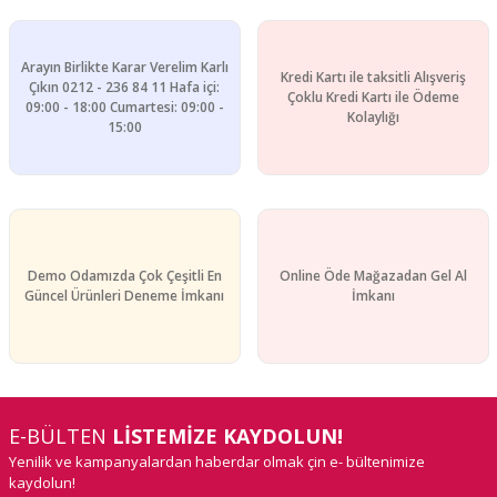
Arayın Birlikte Karar Verelim Karlı
Kredi Kartı ile taksitli Alışveriş
Çıkın 0212 - 236 84 11 Hafa içi:
Çoklu Kredi Kartı ile Ödeme
09:00 - 18:00 Cumartesi: 09:00 -
Kolaylığı
15:00
Demo Odamızda Çok Çeşitli En
Online Öde Mağazadan Gel Al
Güncel Ürünleri Deneme İmkanı
İmkanı
E-BÜLTEN
LİSTEMİZE KAYDOLUN!
Yenilik ve kampanyalardan haberdar olmak çin e- bültenimize
kaydolun!