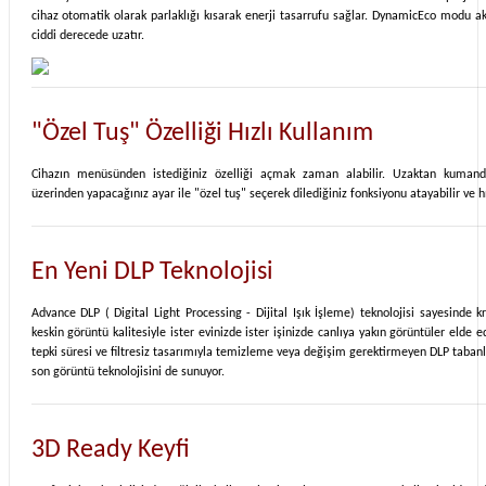
cihaz otomatik olarak parlaklığı kısarak enerji tasarrufu sağlar. DynamicEco modu 
ciddi derecede uzatır.
"Özel Tuş" Özelliği Hızlı Kullanım
Cihazın menüsünden istediğiniz özelliği açmak zaman alabilir. Uzaktan kumand
üzerinden yapacağınız ayar ile "özel tuş" seçerek dilediğiniz fonksiyonu atayabilir ve hız
En Yeni DLP Teknolojisi
Advance DLP ( Digital Light Processing - Dijital Işık İşleme) teknolojisi sayesinde k
keskin görüntü kalitesiyle ister evinizde ister işinizde canlıya yakın görüntüler elde e
tepki süresi ve filtresiz tasarımıyla temizleme veya değişim gerektirmeyen DLP taban
son görüntü teknolojisini de sunuyor.
3D Ready Keyfi