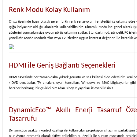
Renk Modu Kolay Kullanım
Cihaz üzerinde hazır olarak gelen farklı renk senaryoları ile istediğiniz ortama gör
ışığa ihtiyacınız olduğu alanlarda kullanabilirsiniz. Dinamik Modu ise genel olarak ı
gözlerini yormadan size uygun görüş ortamını sağlar. Standart mod, gündelik PC işler
yöneliktir. Movie Moduda film veya TV izlerken uygun kontrast değerleri ile karanlık v
HDMI ile Geniş Bağlantı Seçenekleri
HDMI sayesinde her zaman daha yüksek görüntü ve ses kalitesi elde edersiniz. Yeni nesi
/ DVD oynatıcılar, TV alıcıları, oyun konsolları, Windows ve MAC bilgisayarlar gibi
beraber herhangi bir çevirici olmadan 3 boyut yayınları izleyebilirisiniz.
DynamicEco™ Akıllı Enerji Tasarruf Öze
Tasarrufu
DynamicEco uzaktan kontrol özelliği ile kullanıcılar projeksiyon cihazının parlaklığını
olur. Ayrıca otomatik olarak aktive edilebilen bu özellik ile sunum esnasında proj