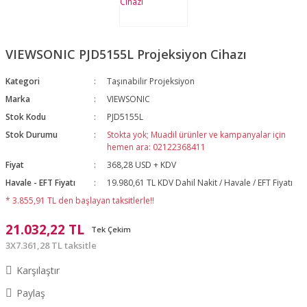
VIEWSONIC PJD5155L Projeksiyon Cihazı
Kategori
Taşınabilir Projeksiyon
Marka
VIEWSONIC
Stok Kodu
PJD5155L
Stok Durumu
Stokta yok; Muadil ürünler ve kampanyalar için
hemen ara: 02122368411
Fiyat
368,28 USD + KDV
Havale - EFT Fiyatı
19.980,61 TL KDV Dahil Nakit / Havale / EFT Fiyatı
* 3.855,91 TL den başlayan taksitlerle!!
21.032,22 TL
Tek Çekim
3X7.361,28 TL taksitle
Karşılaştır
Paylaş