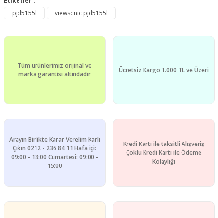
Etiketler :
Bu ürüne ilk yorumu siz yapın!
kullanarak tarafımıza iletebilirsiniz.
pjd5155l
viewsonic pjd5155l
Görüş ve önerileriniz için teşekkür ederiz.
Yorum Yaz
Ürün resmi kalitesiz, bozuk veya görüntülenemiyor.
Ürün açıklamasında eksik bilgiler bulunuyor.
Tüm ürünlerimiz orijinal ve
Ürün bilgilerinde hatalar bulunuyor.
Ücretsiz Kargo 1.000 TL ve Üzeri
marka garantisi altındadır
Ürün fiyatı diğer sitelerden daha pahalı.
Bu ürüne benzer farklı alternatifler olmalı.
Arayın Birlikte Karar Verelim Karlı
Kredi Kartı ile taksitli Alışveriş
Çıkın 0212 - 236 84 11 Hafa içi:
Çoklu Kredi Kartı ile Ödeme
09:00 - 18:00 Cumartesi: 09:00 -
Gönder
Kolaylığı
15:00