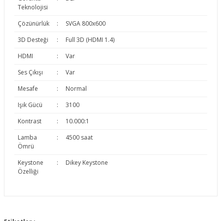
Teknolojisi
Çözünürlük
:
SVGA 800x600
3D Desteği
:
Full 3D (HDMI 1.4)
HDMI
:
Var
Ses Çıkışı
:
Var
Mesafe
:
Normal
Işık Gücü
:
3100
Kontrast
:
10.000:1
Lamba
:
4500 saat
Ömrü
Keystone
:
Dikey Keystone
Özelliği
Bu ürünün fiyat bilgisi, resim, ürün açıklamalarında ve diğer
konularda yetersiz gördüğünüz noktaları öneri formunu