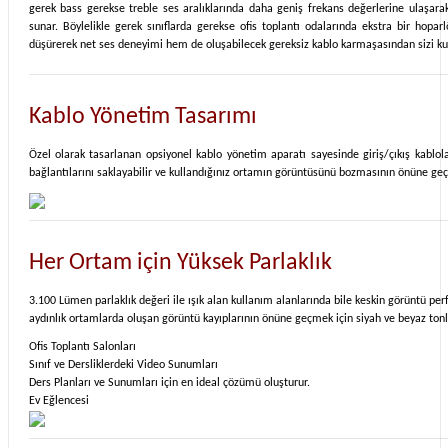
gerek bass gerekse treble ses aralıklarında daha geniş frekans değerlerine ulaşarak
sunar. Böylelikle gerek sınıflarda gerekse ofis toplantı odalarında ekstra bir hop
düşürerek net ses deneyimi hem de oluşabilecek gereksiz kablo karmaşasından sizi ku
Kablo Yönetim Tasarımı
Özel olarak tasarlanan opsiyonel kablo yönetim aparatı sayesinde giriş/çıkış kablolar
bağlantılarını saklayabilir ve kullandığınız ortamın görüntüsünü bozmasının önüne geçe
Her Ortam için Yüksek Parlaklık
3.100 Lümen parlaklık değeri ile ışık alan kullanım alanlarında bile keskin görüntü per
aydınlık ortamlarda oluşan görüntü kayıplarının önüne geçmek için siyah ve beyaz tonla
Ofis Toplantı Salonları
Sınıf ve Dersliklerdeki Video Sunumları
Ders Planları ve Sunumları için en ideal çözümü oluşturur.
Ev Eğlencesi