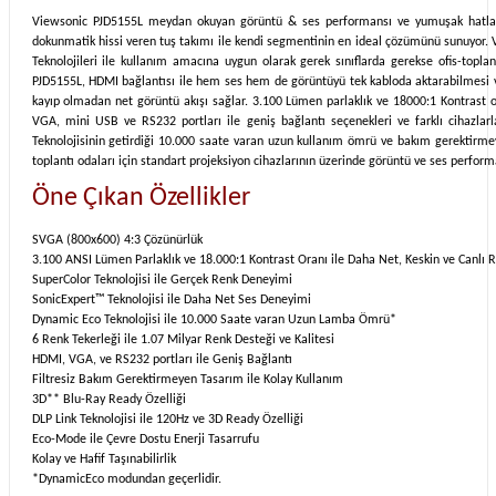
Viewsonic PJD5155L meydan okuyan görüntü & ses performansı ve yumuşak hatlara s
dokunmatik hissi veren tuş takımı ile kendi segmentinin en ideal çözümünü sunuyor. 
Teknolojileri ile kullanım amacına uygun olarak gerek sınıflarda gerekse ofis-topla
PJD5155L, HDMI bağlantısı ile hem ses hem de görüntüyü tek kabloda aktarabilmesi 
kayıp olmadan net görüntü akışı sağlar. 3.100 Lümen parlaklık ve 18000:1 Kontrast 
VGA, mini USB ve RS232 portları ile geniş bağlantı seçenekleri ve farklı cihazl
Teknolojisinin getirdiği 10.000 saate varan uzun kullanım ömrü ve bakım gerektirmey
toplantı odaları için standart projeksiyon cihazlarının üzerinde görüntü ve ses performans
Öne Çıkan Özellikler
SVGA (800x600) 4:3 Çözünürlük
3.100 ANSI Lümen Parlaklık ve 18.000:1 Kontrast Oranı ile Daha Net, Keskin ve Canlı R
SuperColor Teknolojisi ile Gerçek Renk Deneyimi
SonicExpert™ Teknolojisi ile Daha Net Ses Deneyimi
Dynamic Eco Teknolojisi ile 10.000 Saate varan Uzun Lamba Ömrü*
6 Renk Tekerleği ile 1.07 Milyar Renk Desteği ve Kalitesi
HDMI, VGA, ve RS232 portları ile Geniş Bağlantı
Filtresiz Bakım Gerektirmeyen Tasarım ile Kolay Kullanım
3D** Blu-Ray Ready Özelliği
DLP Link Teknolojisi ile 120Hz ve 3D Ready Özelliği
Eco-Mode ile Çevre Dostu Enerji Tasarrufu
Kolay ve Hafif Taşınabilirlik
*DynamicEco modundan geçerlidir.