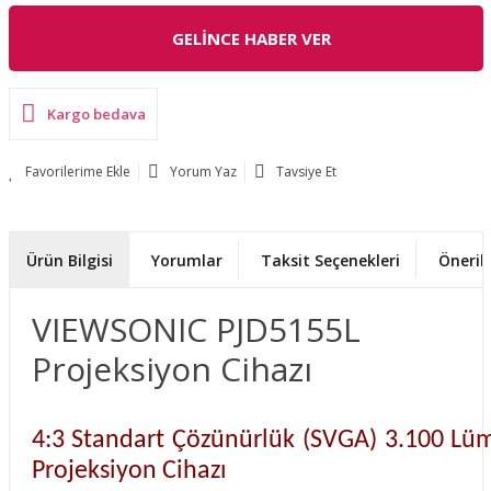
GELİNCE HABER VER
Kargo bedava
Yorum Yaz
Tavsiye Et
Ürün Bilgisi
Yorumlar
Taksit Seçenekleri
Önerile
VIEWSONIC PJD5155L
Projeksiyon Cihazı
4:3 Standart Çözünürlük (SVGA) 3.100 Lüme
Projeksiyon Cihazı