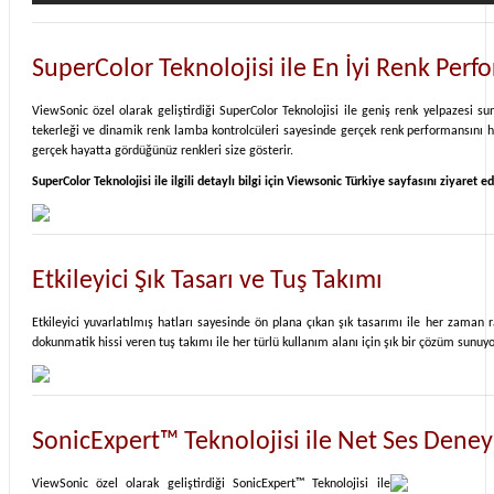
SuperColor Teknolojisi ile En İyi Renk Perf
ViewSonic özel olarak geliştirdiği SuperColor Teknolojisi ile geniş renk yelpazesi s
tekerleği ve dinamik renk lamba kontrolcüleri sayesinde gerçek renk performansını h
gerçek hayatta gördüğünüz renkleri size gösterir.
SuperColor Teknolojisi ile ilgili detaylı bil
gi için Viewsonic Türkiye sayfasını ziyaret ed
Etkileyici Şık Tasarı ve Tuş Takımı
Etkileyici yuvarlatılmış hatları sayesinde ön plana çıkan şık tasarımı ile her zaman
dokunmatik hissi veren tuş takımı ile her türlü kullanım alanı için şık bir çözüm sunuyo
SonicExpert™ Teknolojisi ile Net Ses Deney
ViewSonic özel olarak geliştirdiği SonicExpert™ Teknolojisi ile