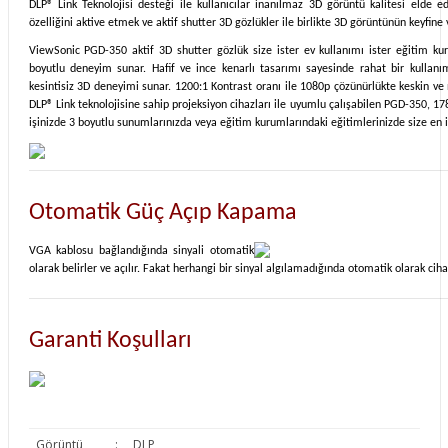
DLP® Link Teknolojisi desteği ile kullanıcılar inanılmaz 3D görüntü kalitesi elde 
özelliğini aktive etmek ve aktif shutter 3D gözlükler ile birlikte 3D görüntünün keyfine 
ViewSonic PGD-350 aktif 3D shutter gözlük size ister ev kullanımı ister eğitim kur
boyutlu deneyim sunar. Hafif ve ince kenarlı tasarımı sayesinde rahat bir kullanım 
kesintisiz 3D deneyimi sunar. 1200:1 Kontrast oranı ile 1080p çözünürlükte keskin ve ne
DLP® Link teknolojisine sahip projeksiyon cihazları ile uyumlu çalışabilen PGD-350, 178
işinizde 3 boyutlu sunumlarınızda veya eğitim kurumlarındaki eğitimlerinizde size en 
Otomatik Güç Açıp Kapama
VGA kablosu bağlandığında sinyali otomatik
olarak belirler ve açılır. Fakat herhangi bir sinyal algılamadığında otomatik olarak ciha
Garanti Koşulları
Görüntü
:
DLP