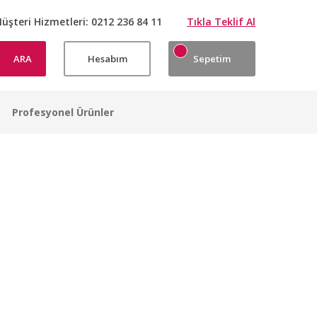
üşteri Hizmetleri:
0212 236 84 11
Tıkla Teklif Al
ARA
Hesabım
Sepetim
Profesyonel Ürünler