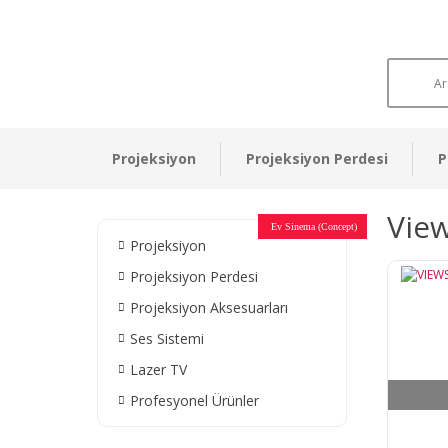
Projeksiyon
Projeksiyon Perdesi
P
View
Otel Sinema Salonları
Ev Sinema (Concept)
Devlet Kurumları
Restaurant - Cafe
Ev Sinema
Ev Sinema
Ev Sinema
Ev Sinema
Ev Sinema
Müzeler
Projeksiyon
Projeksiyon Perdesi
Projeksiyon Aksesuarları
Ses Sistemi
Lazer TV
Profesyonel Ürünler