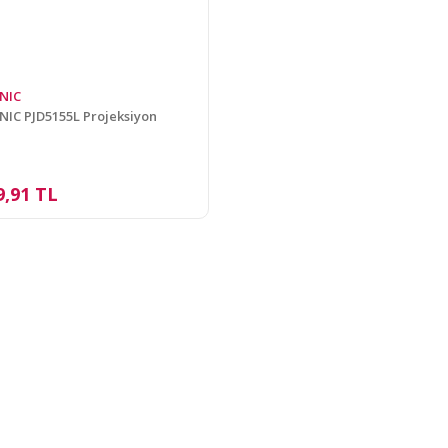
NIC
IC PJD5155L Projeksiyon
9,91 TL