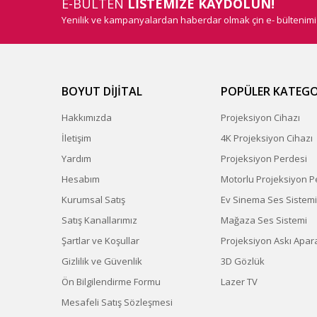
E-BÜLTEN
LİSTEMİZE KAYDOLUN!
Yenilik ve kampanyalardan haberdar olmak çin e- bültenim
BOYUT DİJİTAL
POPÜLER KATEGO
Hakkımızda
Projeksiyon Cihazı
İletişim
4K Projeksiyon Cihazı
Yardım
Projeksiyon Perdesi
Hesabım
Motorlu Projeksiyon P
Kurumsal Satış
Ev Sinema Ses Sistemi
Satış Kanallarımız
Mağaza Ses Sistemi
Şartlar ve Koşullar
Projeksiyon Askı Apara
Gizlilik ve Güvenlik
3D Gözlük
Ön Bilgilendirme Formu
Lazer TV
Mesafeli Satış Sözleşmesi