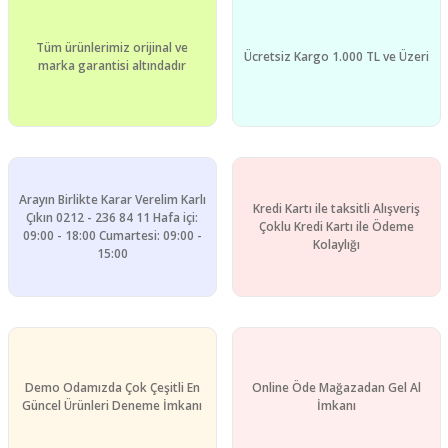
Ürün bilgilerinde hatalar bulunuyor.
Tüm ürünlerimiz orijinal ve
Ürün fiyatı diğer sitelerden daha pahalı.
Ücretsiz Kargo 1.000 TL ve Üzeri
marka garantisi altındadır
Bu ürüne benzer farklı alternatifler olmalı.
Arayın Birlikte Karar Verelim Karlı
Kredi Kartı ile taksitli Alışveriş
Gönder
Çıkın 0212 - 236 84 11 Hafa içi:
Çoklu Kredi Kartı ile Ödeme
09:00 - 18:00 Cumartesi: 09:00 -
Kolaylığı
15:00
Demo Odamızda Çok Çeşitli En
Online Öde Mağazadan Gel Al
Güncel Ürünleri Deneme İmkanı
İmkanı