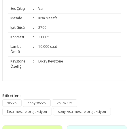
Ses Çıkışı
:
Var
Mesafe
:
Kısa Mesafe
Işık Gücü
:
2700
Kontrast
:
3.000:1
Lamba
:
10.000 saat
Ömrü
Keystone
:
Dikey Keystone
Özelliği
Bu ürünün fiyat bilgisi, resim, ürün açıklamalarında ve diğer
konularda yetersiz gördüğünüz noktaları öneri formunu
Etiketler :
Bu ürüne ilk yorumu siz yapın!
kullanarak tarafımıza iletebilirsiniz.
sx225
sony sx225
vpl-sx225
Görüş ve önerileriniz için teşekkür ederiz.
Kısa mesafe projeksiyon
sony kısa mesafe projeksiyon
Yorum Yaz
Ürün resmi kalitesiz, bozuk veya görüntülenemiyor.
Ürün açıklamasında eksik bilgiler bulunuyor.