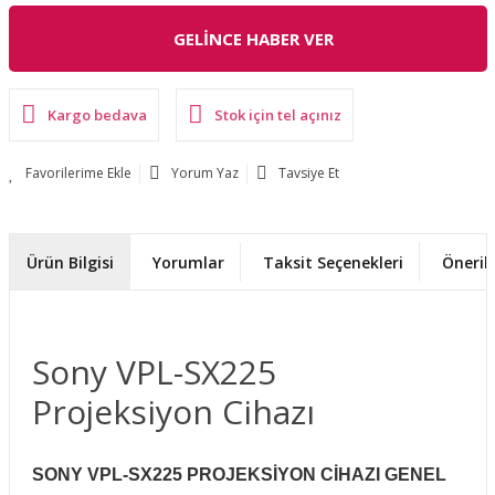
GELİNCE HABER VER
Kargo bedava
Stok için tel açınız
Yorum Yaz
Tavsiye Et
Ürün Bilgisi
Yorumlar
Taksit Seçenekleri
Önerile
Sony VPL-SX225
Projeksiyon Cihazı
SONY VPL-SX225 PROJEKSİYON CİHAZI GENEL