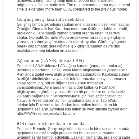
achieves a long-lasting lamp time of 10000 hours with the
brightness of lamp mode low. The recommended lamp replacement
time is extended more than 66%, compared to the previous model.
Gelişmiş enerji tasarrufu özellikleri
Gelişmiş lamba teknolojisi sağlam enerji tasarrufu özellikleri sağlar.
Örneğin, Otomatik Işık Karartma modunun üstün parlaklık kontrolü,
projektör kullanılmadığı zaman önemli oranda enerji tasarrufu
sağlar. Otomatik Görüntü Modu projeksiyon sırasında ışık çıkışını
yansıtılan sahneye göre otomatik olarak ayarlar. Görüntüyü geçici
olarak kapatmanız gerektiğinde ışık çıkışı tamamen devre dışı
bırakılarak enerji tüketimi en aza indirilir.
Ağ sunumu (LAN/Kablosuz LAN)
Projektör LAN/Kablosuz LAN ağına kurulduğunda sunumlar ağ
üzerindeki herhangi bir PC veya Mac® bilgisayardan yansıtılabilir.
Aynı anda tablet veya akıllı telefon da bağlanabilir. Kablosuz sunum
özelliği tabletinizden veya akıllı telefonunuzdan dosya sunmanızı
kolaylaştırır. jpg, pdf ve diğer desteklenen formatları
yansıtabilirsiniz. Aynı anda en fazla dört kullanıcı PC/Mac®
bilgisayardan görüntü yansıtabilir ve bir projektöre en fazla sekiz
kullanıcı bağlanabilir. Windows/Mac® için "Projector Station for
Network Presentation" adlı bir uygulama sağlanır. Tablet/akıllı
telefon için Pixelworks tarafından internetten indirilebilen bir
uygulama sağlanır. Ayrıntılar için lütfen şu web sitesini ziyaret edin:
http://PWPresenter.pixelworks.com
iOS cihazlar için uzaktan kumanda
Projector Remote, Sony projektörler için sade bir uzaktan kumanda
uygulamasıdır. Ağa bağlı projektörler bu uzaktan kumanda
uygulamasıyla kontrol edilebilir. Uzaktan Kumanda, projektörü sade