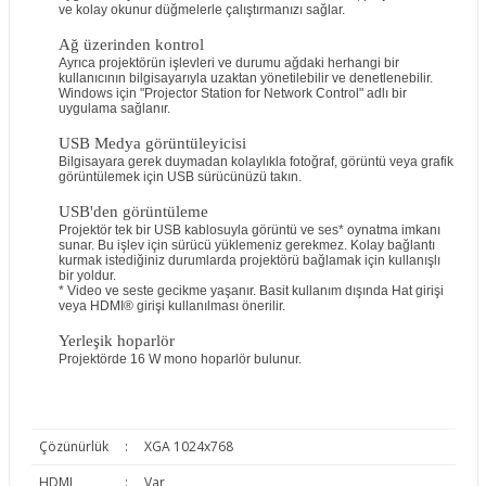
ve kolay okunur düğmelerle çalıştırmanızı sağlar.
Ağ üzerinden kontrol
Ayrıca projektörün işlevleri ve durumu ağdaki herhangi bir
kullanıcının bilgisayarıyla uzaktan yönetilebilir ve denetlenebilir.
Windows için "Projector Station for Network Control" adlı bir
uygulama sağlanır.
USB Medya görüntüleyicisi
Bilgisayara gerek duymadan kolaylıkla fotoğraf, görüntü veya grafik
görüntülemek için USB sürücünüzü takın.
USB'den görüntüleme
Projektör tek bir USB kablosuyla görüntü ve ses* oynatma imkanı
sunar. Bu işlev için sürücü yüklemeniz gerekmez. Kolay bağlantı
kurmak istediğiniz durumlarda projektörü bağlamak için kullanışlı
bir yoldur.
* Video ve seste gecikme yaşanır. Basit kullanım dışında Hat girişi
veya HDMI® girişi kullanılması önerilir.
Yerleşik hoparlör
Projektörde 16 W mono hoparlör bulunur.
Çözünürlük
:
XGA 1024x768
HDMI
:
Var