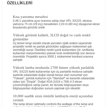
ÖZELLİKLERİ
Kısa yansıtma mesafesi
0,46:1 yansıtma açısı oranına sahip olan VPL-SX225, ekrana
yalnızca 75 cm (29 inç) mesafeden 2,03 m (80 inç) diyagonal ekran
boyutunda görüntü üretir.
Yüksek görüntü kaliteli, 3LCD doğal ve canlı renkli
görüntüler
Üç temel rengi sürekli olarak yansıtan optik sistem sayesinde
projektör renkli ve parlak görüntüler sağlayan mükemmel ışık
verimliliği sunar. Özellikle renkli içerik kullanırken (ör. sınıflarda
kullanılan malzemelerde) yüksek renk üretilebilirliği son derece
önemlidir. Projektör ayrıca 3000:1 mükemmel kontrast oranına
sahiptir.
Yüksek lamba modunda 2700 lümen yüksek parlaklık
VPL-SX225 farklı kullanımlar için üç parlaklık moduna sahiptir:
aydınlık odalardaki doğal olarak beyaz olan sunumlar için
"Yüksek", günlük kullanım için "Standart" ve karanlık odalardaki
video için "Düşük". Doğal XGA (1024 x 768) 4:3 ekran
çözünürlüğüne sahip panel, bir dizüstü bilgisayardan veya
bilgisayardan doğrudan sunum yapmak için idealdir.
10.000 saatlik uzun ömürlü lambayla enerji açısından
verimli
The lamp driver optimally controls the wattage of the lamp and