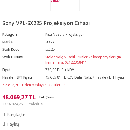
Sony VPL-SX225 Projeksiyon Cihazı
Kategori
Kısa Mesafe Projeksiyon
Marka
SONY
Stok Kodu
sx225
Stok Durumu
Stokta yok; Muadil ürünler ve kampanyalar için
hemen ara: 02122368411
Fiyat
730,00 EUR + KDV
Havale - EFT Fiyatı
45.665,81 TL KDV Dahil Nakit / Havale / EFT Fiyatı
* 8.812,70 TL den başlayan taksitlerle!!
48.069,27 TL
Tek Çekim
3X16.824,25 TL taksitle
Karşılaştır
Paylaş