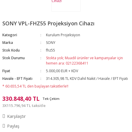
SONY VPL-FHZ55 Projeksiyon Cihazı
Kategori
Kurulum Projeksiyon
Marka
SONY
Stok Kodu
fhz55
Stok Durumu
Stokta yok; Muadil ürünler ve kampanyalar için
hemen ara: 02122368411
Fiyat
5.000,00 EUR + KDV
Havale - EFT Fiyatı
314.305,98 TL KDV Dahil Nakit / Havale / EFT Fiyatı
* 60.655,54 TL den başlayan taksitlerle!!
330.848,40 TL
Tek Çekim
3X115.796,94 TL taksitle
Karşılaştır
Paylaş