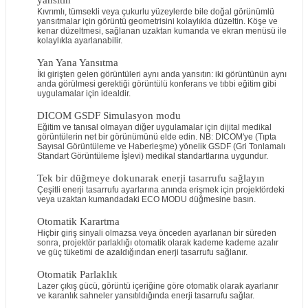
yansıtın
Kıvrımlı, tümsekli veya çukurlu yüzeylerde bile doğal görünümlü
yansıtmalar için görüntü geometrisini kolaylıkla düzeltin. Köşe ve
kenar düzeltmesi, sağlanan uzaktan kumanda ve ekran menüsü ile
kolaylıkla ayarlanabilir.
Yan Yana Yansıtma
İki girişten gelen görüntüleri aynı anda yansıtın: iki görüntünün aynı
anda görülmesi gerektiği görüntülü konferans ve tıbbi eğitim gibi
uygulamalar için idealdir.
DICOM GSDF Simulasyon modu
Eğitim ve tanısal olmayan diğer uygulamalar için dijital medikal
görüntülerin net bir görünümünü elde edin. NB: DICOM'ye (Tıpta
Sayısal Görüntüleme ve Haberleşme) yönelik GSDF (Gri Tonlamalı
Standart Görüntüleme İşlevi) medikal standartlarına uygundur.
Tek bir düğmeye dokunarak enerji tasarrufu sağlayın
Çeşitli enerji tasarrufu ayarlarına anında erişmek için projektördeki
veya uzaktan kumandadaki ECO MODU düğmesine basın.
Otomatik Karartma
Hiçbir giriş sinyali olmazsa veya önceden ayarlanan bir süreden
sonra, projektör parlaklığı otomatik olarak kademe kademe azalır
ve güç tüketimi de azaldığından enerji tasarrufu sağlanır.
Otomatik Parlaklık
Lazer çıkış gücü, görüntü içeriğine göre otomatik olarak ayarlanır
ve karanlık sahneler yansıtıldığında enerji tasarrufu sağlar.