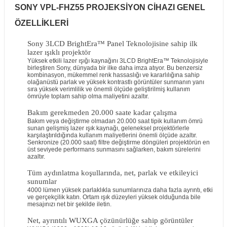
SONY VPL-FHZ55 PROJEKSİYON CİHAZI GENEL
ÖZELLİKLERİ
Sony 3LCD BrightEra™ Panel Teknolojisine sahip ilk
lazer ışıklı projektör
Yüksek etkili lazer ışığı kaynağını 3LCD BrightEra™ Teknolojisiyle
birleştiren Sony, dünyada bir ilke daha imza atıyor. Bu benzersiz
kombinasyon, mükemmel renk hassaslığı ve kararlılığına sahip
olağanüstü parlak ve yüksek kontrastlı görüntüler sunmanın yanı
sıra yüksek verimlilik ve önemli ölçüde geliştirilmiş kullanım
ömrüyle toplam sahip olma maliyetini azaltır.
Bakım gerekmeden 20.000 saate kadar çalışma
Bakım veya değiştirme olmadan 20.000 saat tipik kullanım ömrü
sunan gelişmiş lazer ışık kaynağı, geleneksel projektörlerle
karşılaştırıldığında kullanım maliyetlerini önemli ölçüde azaltır.
Senkronize (20.000 saat) filtre değiştirme döngüleri projektörün en
üst seviyede performans sunmasını sağlarken, bakım sürelerini
azaltır.
Tüm aydınlatma koşullarında, net, parlak ve etkileyici
sunumlar
4000 lümen yüksek parlaklıkla sunumlarınıza daha fazla ayrıntı, etki
ve gerçekçilik katın. Ortam ışık düzeyleri yüksek olduğunda bile
mesajınızı net bir şekilde iletin.
Net, ayrıntılı WUXGA çözünürlüğe sahip görüntüler