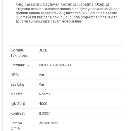
Güç Tasarrufu Sağlayan Görüntü Kapatma Özelliği
Projektör uzaktan kumandasındaki bir düğmeye dokunulduğunda
görüntü anında kapatılarak güç tüketimini %95 oranında azaltılır.
Düğmeye bir kez daha dokunulduğunda projektör anında tekrar
açılır ve sunumunuza devam edebilirsiniz.
Görüntü
:
3LCD
Teknolojisi
Çözünürlük
:
WUXGA 1920x1200
HDMI
:
Var
Ses Çıkışı
:
Var
Mesafe
:
Normal
Işık Gücü
:
4000
Kontrast
:
8.000:1
Lamba
:
20.000 saat
Ömrü