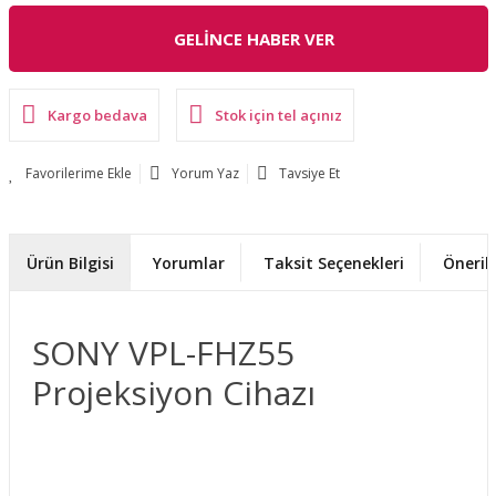
GELİNCE HABER VER
Kargo bedava
Stok için tel açınız
Yorum Yaz
Tavsiye Et
Ürün Bilgisi
Yorumlar
Taksit Seçenekleri
Önerile
SONY VPL-FHZ55
Projeksiyon Cihazı