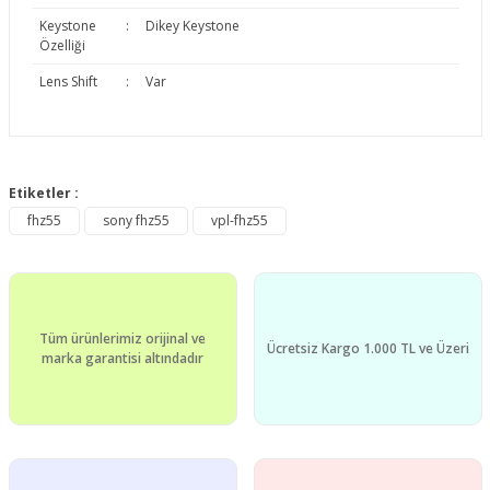
Keystone
:
Dikey Keystone
Özelliği
Lens Shift
:
Var
Bu ürünün fiyat bilgisi, resim, ürün açıklamalarında ve diğer
konularda yetersiz gördüğünüz noktaları öneri formunu
Etiketler :
Bu ürüne ilk yorumu siz yapın!
kullanarak tarafımıza iletebilirsiniz.
fhz55
sony fhz55
vpl-fhz55
Görüş ve önerileriniz için teşekkür ederiz.
Yorum Yaz
Ürün resmi kalitesiz, bozuk veya görüntülenemiyor.
Ürün açıklamasında eksik bilgiler bulunuyor.
Tüm ürünlerimiz orijinal ve
Ürün bilgilerinde hatalar bulunuyor.
Ücretsiz Kargo 1.000 TL ve Üzeri
marka garantisi altındadır
Ürün fiyatı diğer sitelerden daha pahalı.
Bu ürüne benzer farklı alternatifler olmalı.