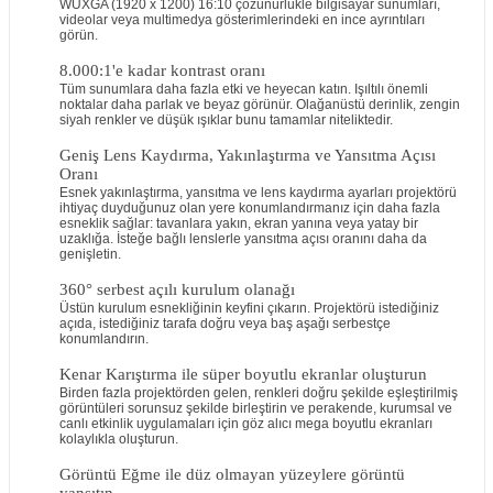
WUXGA (1920 x 1200) 16:10 çözünürlükle bilgisayar sunumları,
videolar veya multimedya gösterimlerindeki en ince ayrıntıları
görün.
8.000:1'e kadar kontrast oranı
Tüm sunumlara daha fazla etki ve heyecan katın. Işıltılı önemli
noktalar daha parlak ve beyaz görünür. Olağanüstü derinlik, zengin
siyah renkler ve düşük ışıklar bunu tamamlar niteliktedir.
Geniş Lens Kaydırma, Yakınlaştırma ve Yansıtma Açısı
Oranı
Esnek yakınlaştırma, yansıtma ve lens kaydırma ayarları projektörü
ihtiyaç duyduğunuz olan yere konumlandırmanız için daha fazla
esneklik sağlar: tavanlara yakın, ekran yanına veya yatay bir
uzaklığa. İsteğe bağlı lenslerle yansıtma açısı oranını daha da
genişletin.
360° serbest açılı kurulum olanağı
Üstün kurulum esnekliğinin keyfini çıkarın. Projektörü istediğiniz
açıda, istediğiniz tarafa doğru veya baş aşağı serbestçe
konumlandırın.
Kenar Karıştırma ile süper boyutlu ekranlar oluşturun
Birden fazla projektörden gelen, renkleri doğru şekilde eşleştirilmiş
görüntüleri sorunsuz şekilde birleştirin ve perakende, kurumsal ve
canlı etkinlik uygulamaları için göz alıcı mega boyutlu ekranları
kolaylıkla oluşturun.
Görüntü Eğme ile düz olmayan yüzeylere görüntü