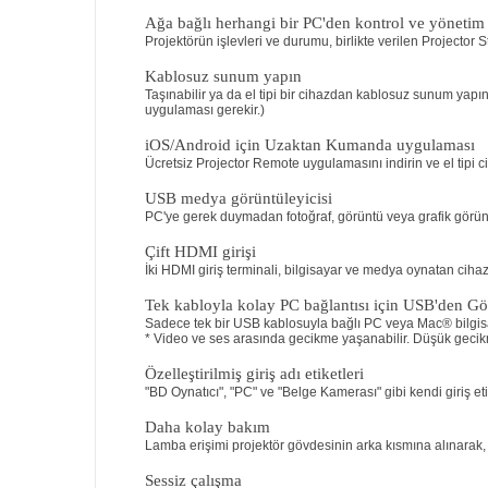
Ağa bağlı herhangi bir PC'den kontrol ve yönetim
Projektörün işlevleri ve durumu, birlikte verilen Projector S
Kablosuz sunum yapın
Taşınabilir ya da el tipi bir cihazdan kablosuz sunum yap
uygulaması gerekir.)
iOS/Android için Uzaktan Kumanda uygulaması
Ücretsiz Projector Remote uygulamasını indirin ve el tipi 
USB medya görüntüleyicisi
PC'ye gerek duymadan fotoğraf, görüntü veya grafik görün
Çift HDMI girişi
İki HDMI giriş terminali, bilgisayar ve medya oynatan cihaz
Tek kabloyla kolay PC bağlantısı için USB'den Gö
Sadece tek bir USB kablosuyla bağlı PC veya Mac® bilgisa
* Video ve ses arasında gecikme yaşanabilir. Düşük gecikmel
Özelleştirilmiş giriş adı etiketleri
"BD Oynatıcı", "PC" ve "Belge Kamerası" gibi kendi giriş et
Daha kolay bakım
Lamba erişimi projektör gövdesinin arka kısmına alınarak, 
Sessiz çalışma