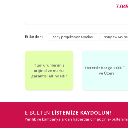
7.04
Etiketler :
sony projeksiyon fiyatları
sony ew345 sat
Tüm ürünlerimiz
Ücretsiz Kargo 1.000 TL
orijinal ve marka
ve Üzeri
garantisi altındadır
E-BÜLTEN
LİSTEMİZE KAYDOLUN!
Yenilik ve kampanyalardan haberdar olmak çin e- bültenim