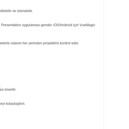
lebilir ve izlenebilir.
rk Presentation uygulaması gerekir. iOS/Android için VueMagic
melerle odanın her yerinden projektörü kontrol edin.
.
ı önerilir.
yi kolaylaştırın.