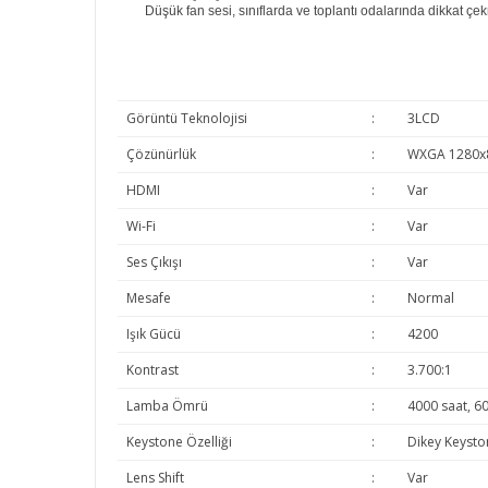
Düşük fan sesi, sınıflarda ve toplantı odalarında dikkat ç
Görüntü Teknolojisi
:
3LCD
Çözünürlük
:
WXGA 1280x
HDMI
:
Var
Wi-Fi
:
Var
Ses Çıkışı
:
Var
Mesafe
:
Normal
Işık Gücü
:
4200
Kontrast
:
3.700:1
Lamba Ömrü
:
4000 saat, 60
Keystone Özelliği
:
Dikey Keysto
Lens Shift
:
Var