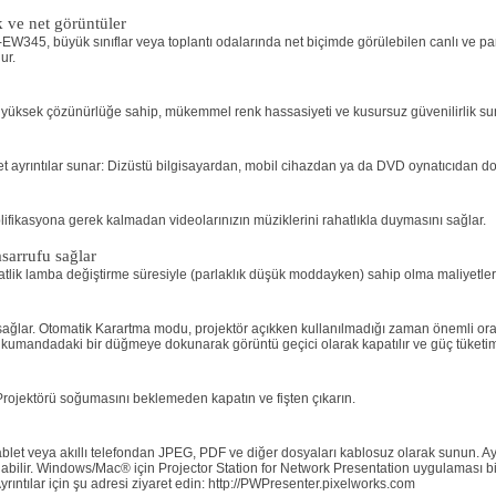
 ve net görüntüler
345, büyük sınıflar veya toplantı odalarında net biçimde görülebilen canlı ve par
ur.
k ve yüksek çözünürlüğe sahip, mükemmel renk hassasiyeti ve kusursuz güvenilirlik suna
ayrıntılar sunar: Dizüstü bilgisayardan, mobil cihazdan ya da DVD oynatıcıdan d
plifikasyona gerek kalmadan videolarınızın müziklerini rahatlıkla duymasını sağlar.
sarrufu sağlar
tlik lamba değiştirme süresiyle (parlaklık düşük moddayken) sahip olma maliyetlerini
iği sağlar. Otomatik Karartma modu, projektör açıkken kullanılmadığı zaman önemli or
n kumandadaki bir düğmeye dokunarak görüntü geçici olarak kapatılır ve güç tüketimi
 Projektörü soğumasını beklemeden kapatın ve fişten çıkarın.
let veya akıllı telefondan JPEG, PDF ve diğer dosyaları kablosuz olarak sunun. Ay
nabilir. Windows/Mac® için Projector Station for Network Presentation uygulaması birlik
Ayrıntılar için şu adresi ziyaret edin: http://PWPresenter.pixelworks.com