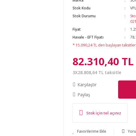
Marka
SO
Stok Kodu
VP
Stok Durumu
Sto
02
Fiyat
1.2
Havale - EFT Fiyatı
78.
* 15.090,24 TL den başlayan taksitlerl
82.310,40 TL
3X28.808,64 TL taksitle
Karşılaştır
Paylaş
Stok için tel açınız
Yor