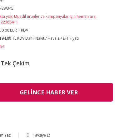
NY
L-EW345
kta yok; Muadil ürünler ve kampanyalar için hemen ara:
122368411
50,00 EUR + KDV
194,88 TL KDV Dahil Nakit / Havale / EFT Fiyatı
e!!
Tek Çekim
GELİNCE HABER VER
um Yaz
Tavsiye Et