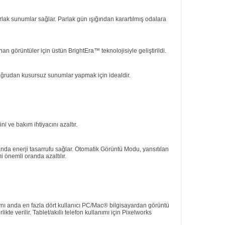
lak sunumlar sağlar. Parlak gün ışığından karartılmış odalara
n görüntüler için üstün BrightEra™ teknolojisiyle geliştirildi.
oğrudan kusursuz sunumlar yapmak için idealdir.
 ve bakım ihtiyacını azaltır.
anda enerji tasarrufu sağlar. Otomatik Görüntü Modu, yansıtılan
 önemli oranda azaltılır.
nı anda en fazla dört kullanıcı PC/Mac® bilgisayardan görüntü
te verilir. Tablet/akıllı telefon kullanımı için Pixelworks