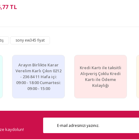
5,77 TL
ış
sony ew345 fiyat
Arayın Birlikte Karar
Kredi Kartı ile taksitli
Verelim Karlı Çıkın 0212
Alışveriş Çoklu Kredi
- 236 84 11 Hafa içi:
Kartı ile Ödeme
09:00 - 18:00 Cumartesi:
Kolaylığı
09:00 - 15:00
ize kaydolun!