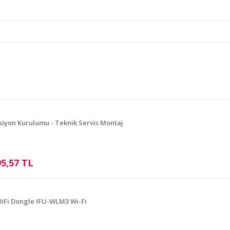
e diğer konularda yetersiz gördüğünüz noktaları öneri formunu kullanarak ta
Bu ürüne ilk yorumu siz yapın!
Yorum Yaz
siyon Kurulumu - Teknik Servis Montaj
95,57 TL
Gönder
iFi Dongle IFU-WLM3 Wi-Fi