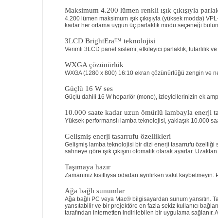
Maksimum 4.200 lümen renkli ışık çıkışıyla parlak
4.200 lümen maksimum ışık çıkışıyla (yüksek modda) VPL-EW
kadar her ortama uygun üç parlaklık modu seçeneği bulun
3LCD BrightEra™ teknolojisi
Verimli 3LCD panel sistemi; etkileyici parlaklık, tutarlılı
WXGA çözünürlük
WXGA (1280 x 800) 16:10 ekran çözünürlüğü zengin ve net 
Güçlü 16 W ses
Güçlü dahili 16 W hoparlör (mono), izleyicilerinizin ek am
10.000 saate kadar uzun ömürlü lambayla enerji ta
Yüksek performanslı lamba teknolojisi, yaklaşık 10.000 saa
Gelişmiş enerji tasarrufu özellikleri
Gelişmiş lamba teknolojisi bir dizi enerji tasarrufu özell
sahneye göre ışık çıkışını otomatik olarak ayarlar. Uzakta
Taşımaya hazır
Zamanınız kısıtlıysa odadan ayrılırken vakit kaybetmeyin:
Ağa bağlı sunumlar
Ağa bağlı PC veya Mac® bilgisayardan sunum yansıtın. Tab
yansıtabilir ve bir projektöre en fazla sekiz kullanıcı bağla
tarafından internetten indirilebilen bir uygulama sağlanır. 