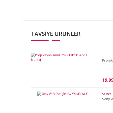
Bu ürünün fiyat bilgisi, resim, ürün açıklamalarında v
Görüş ve önerileriniz için teşekkür ederiz.
TAVSİYE ÜRÜNLER
Ürün resmi kalitesiz, bozuk veya görüntülenemiyor.
Ürün açıklamasında eksik bilgiler bulunuyor.
Ürün bilgilerinde hatalar bulunuyor.
Ürün fiyatı diğer sitelerden daha pahalı.
Projek
Bu ürüne benzer farklı alternatifler olmalı.
19.9
SONY
Sony W