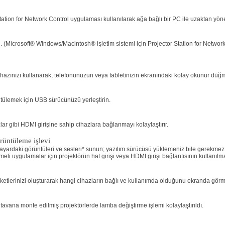
tation for Network Control uygulaması kullanılarak ağa bağlı bir PC ile uzaktan yöneti
ın. (Microsoft® Windows/Macintosh® işletim sistemi için Projector Station for Netwo
cihazınızı kullanarak, telefonunuzun veya tabletinizin ekranındaki kolay okunur düğ
tülemek için USB sürücünüzü yerleştirin.
lar gibi HDMI girişine sahip cihazlara bağlanmayı kolaylaştırır.
rüntüleme işlevi
yardaki görüntüleri ve sesleri* sunun; yazılım sürücüsü yüklemeniz bile gerekmez
i uygulamalar için projektörün hat girişi veya HDMI girişi bağlantısının kullanılmas
iketlerinizi oluşturarak hangi cihazların bağlı ve kullanımda olduğunu ekranda görme
tavana monte edilmiş projektörlerde lamba değiştirme işlemi kolaylaştırıldı.