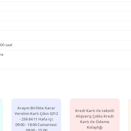
000 saat
ne
e diğer konularda yetersiz gördüğünüz noktaları öneri formunu kullanarak ta
Bu ürüne ilk yorumu siz yapın!
Yorum Yaz
Arayın Birlikte Karar
Kredi Kartı ile taksitli
Verelim Karlı Çıkın 0212
Alışveriş Çoklu Kredi
- 236 84 11 Hafa içi:
Kartı ile Ödeme
09:00 - 18:00 Cumartesi:
Kolaylığı
09:00 - 15:00