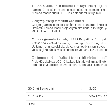
10.000 saatlik uzun ömürlü lambayla enerji açısın
Lamba sürücüsü lambanın elektrik gücünü optimum şekilde 
*Lamba modu: düşük, IEC61947 standardı ile uyumlu.
Gelişmiş enerji tasarrufu özellikleri
Gelişmiş lamba teknolojisi sağlam enerji tasarrufu özellik
Otomatik Lamba Modu projeksiyon sırasında ışık çıkışını ya
tüketimi en aza indirilir.
Yüksek görüntü kaliteli, 3LCD BrightEra™ doğal v
XGA (1024 x 768) 4:3 ekran çözünürlüğü, 3LCD BrightEra™ doğ
Üç temel rengi sürekli olarak yansıtan optik sistem sayesin
yüksek çözünürlük, yüksek parlaklık ve daha fazla panel güve
Optimum görüntü kalitesi için çeşitli görüntü modl
Projektör, eksiksiz görüntü kalitesi için altı kullanılabil
görüntü kaynağı için en uygun görüntü/parlaklık kombinasy
Görüntü Teknolojisi
:
3LCD
Çözünürlük
:
XGA 1024x7
HDMI
:
Var