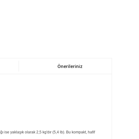
Önerileriniz
ise yaklaşık olarak 2,5 kg'dır (5,4 lb). Bu kompakt, hafif