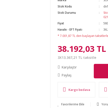
Marka
SO
Stok Kodu
dx
Stok Durumu
Sto
02
Fiyat
580
Havale - EFT Fiyatı
36.
* 7.001,87 TL den başlayan taksitlerle
38.192,03 TL
3X13.367,21 TL taksitle
Karşılaştır
Paylaş
Kargo bedava
Yor