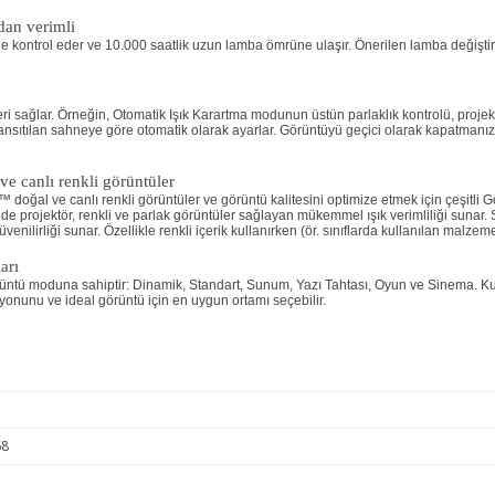
dan verimli
kontrol eder ve 10.000 saatlik uzun lamba ömrüne ulaşır. Önerilen lamba değiştir
leri sağlar. Örneğin, Otomatik Işık Karartma modunun üstün parlaklık kontrolü, proje
nsıtılan sahneye göre otomatik olarak ayarlar. Görüntüyü geçici olarak kapatmanız g
e canlı renkli görüntüler
al ve canlı renkli görüntüler ve görüntü kalitesini optimize etmek için çeşitli Görü
de projektör, renkli ve parlak görüntüler sağlayan mükemmel ışık verimliliği sunar. 
nilirliği sunar. Özellikle renkli içerik kullanırken (ör. sınıflarda kullanılan malzem
arı
ir görüntü moduna sahiptir: Dinamik, Standart, Sunum, Yazı Tahtası, Oyun ve Sinema. K
onunu ve ideal görüntü için en uygun ortamı seçebilir.
68