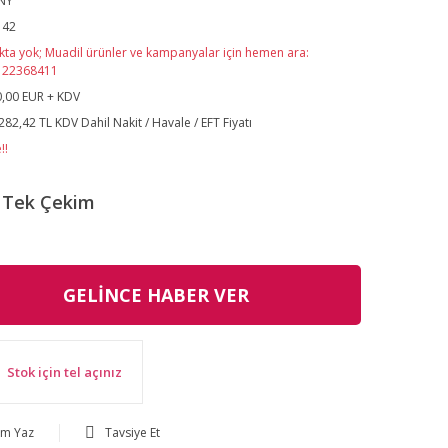
NY
142
kta yok; Muadil ürünler ve kampanyalar için hemen ara:
122368411
,00 EUR + KDV
282,42 TL KDV Dahil Nakit / Havale / EFT Fiyatı
!!
Tek Çekim
GELİNCE HABER VER
Stok için tel açınız
um Yaz
Tavsiye Et