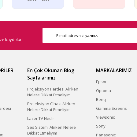
ize kaydolun!
Gönder
RİLER
En Çok Okunan Blog
MARKALARIMIZ
Sayfalarımız
Epson
Projeksiyon Perdesi Alırken
Optoma
Nelere Dikkat Etmeliyim
Benq
Projeksiyon Cihazı Alırken
erdesi
Gamma Screens
Nelere Dikkat Etmeliyim
Viewsonic
Lazer TV Nedir
Sony
Ses Sistemi Alırken Nelere
Dikkat Etmeliyim
tı
Panasonic