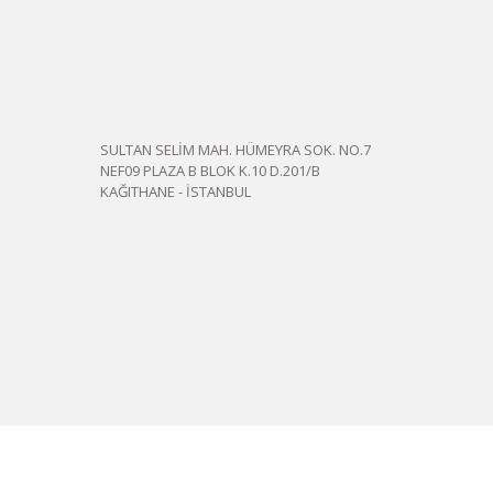
SULTAN SELİM MAH. HÜMEYRA SOK. NO.7
NEF09 PLAZA B BLOK K.10 D.201/B
KAĞITHANE - İSTANBUL