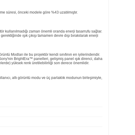
me süresi, önceki modele göre %43 uzatılmıştır.
ktör kullanılmadığı zaman önemli oranda enerji tasarrufu sağlar.
erektiğinde ışık çıkışı tamamen devre dışı bırakılarak enerji
ntü Modları ile bu projektör kendi sınıfının en iyilerindendir.
Sony'nin BrightEra™ panelleri, gelişmiş panel ışık direnci, daha
elerde) yüksek renk üretilebilirliği son derece önemlidir.
ullanıcı, altı görüntü modu ve üç parlaklık modunun birleşimiyle,