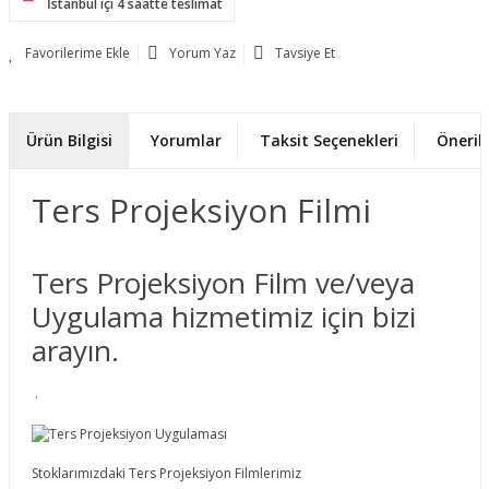
İstanbul içi 4 saatte teslimat
Yorum Yaz
Tavsiye Et
Ürün Bilgisi
Yorumlar
Taksit Seçenekleri
Önerile
Ters Projeksiyon Filmi
Ters Projeksiyon Film ve/veya
Uygulama hizmetimiz için bizi
arayın.
.
Stoklarımızdaki Ters Projeksiyon Filmlerimiz