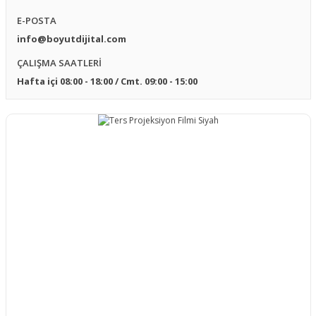
E-POSTA
Fixed Frame - Sabit Çerçeveli
Projeksiyon Lens
Projeksiyon Perdesi
info@boyutdijital.com
Sunum Kumandası - Lazer Pointer
ÇALIŞMA SAATLERİ
Floor Up Motorlu Gergili Projeksiyon
Perdesi
Hafta içi 08:00 - 18:00 / Cmt. 09:00 - 15:00