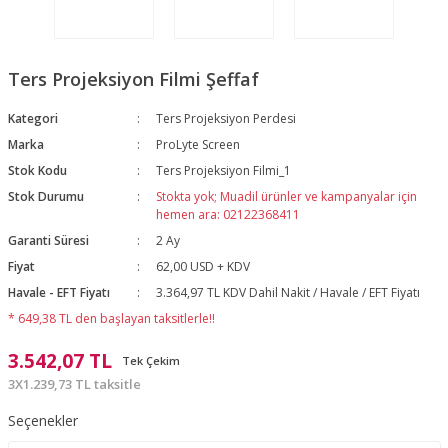
Ters Projeksiyon Filmi Şeffaf
Kategori
Ters Projeksiyon Perdesi
Marka
ProLyte Screen
Stok Kodu
Ters Projeksiyon Filmi_1
Stok Durumu
Stokta yok; Muadil ürünler ve kampanyalar için
hemen ara: 02122368411
Garanti Süresi
2 Ay
Fiyat
62,00 USD + KDV
Havale - EFT Fiyatı
3.364,97 TL KDV Dahil Nakit / Havale / EFT Fiyatı
* 649,38 TL den başlayan taksitlerle!!
3.542,07 TL
Tek Çekim
3X1.239,73 TL taksitle
Seçenekler