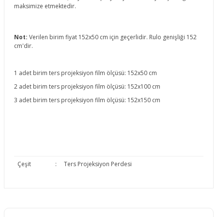
maksimize etmektedir.
Not:
Verilen birim fiyat 152x50 cm için geçerlidir. Rulo genişliği 152
cm'dir.
1 adet birim ters projeksiyon film ölçüsü: 152x50 cm
2 adet birim ters projeksiyon film ölçüsü: 152x100 cm
3 adet birim ters projeksiyon film ölçüsü: 152x150 cm
Çeşit
:
Ters Projeksiyon Perdesi
Bu ürünün fiyat bilgisi, resim, ürün açıklamalarında ve diğer
konularda yetersiz gördüğünüz noktaları öneri formunu
Bu ürüne ilk yorumu siz yapın!