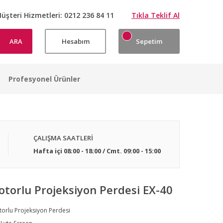
üşteri Hizmetleri:
0212 236 84 11
Tıkla Teklif Al
ARA
Hesabım
Sepetim
Profesyonel Ürünler
Projeksiyon Perdesi Kurulumlarımızdan Örnek Görseller
Projeksiyon Perdesi Kurulumlarımızdan Örnek Görseller
Projeksiyon Perdesi Kurulumlarımızdan Örnek Görseller
Projeksiyon Perdesi Kurulumlarımızdan Örnek Görseller
Projeksiyon Perdesi Kurulumlarımızdan Örnek Görseller
Projeksiyon Perdesi Kurulumlarımızdan Örnek Görseller
Projeksiyon Perdesi Kurulumlarımızdan Örnek Görseller
Projeksiyon Perdesi Kurulumlarımızdan Örnek Görseller
ÇALIŞMA SAATLERİ
Hafta içi 08:00 - 18:00 / Cmt. 09:00 - 15:00
torlu Projeksiyon Perdesi EX-40
orlu Projeksiyon Perdesi