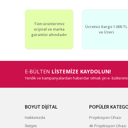
Tüm ürünlerimiz
Ücretsiz Kargo 1.000 TL
orijinal ve marka
ve Üzeri
garantisi altındadır
E-BÜLTEN
LİSTEMİZE KAYDOLUN!
Yenilik ve kampanyalardan haberdar olmak çin e- bültenim
BOYUT DİJİTAL
POPÜLER KATEGO
Hakkımızda
Projeksiyon Cihazı
İletişim
4K Projeksiyon Cihazı