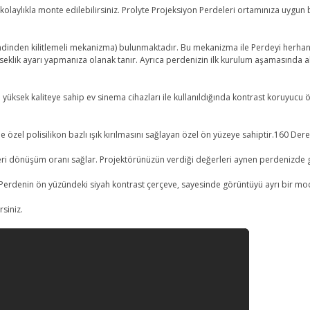
olaylıkla monte edilebilirsiniz. Prolyte Projeksiyon Perdeleri ortamınıza uygun 
dinden kilitlemeli mekanizma) bulunmaktadır. Bu mekanizma ile Perdeyi herhangi
eklik ayarı yapmanıza olanak tanır. Ayrıca perdenizin ilk kurulum aşamasında
yüksek kaliteye sahip ev sinema cihazları ile kullanıldığında kontrast koruyucu 
 özel polisilikon bazlı ışık kırılmasını sağlayan özel ön yüzeye sahiptir.160 Der
ri dönüşüm oranı sağlar. Projektörünüzün verdiği değerleri aynen perdenizde gö
 Perdenin ön yüzündeki siyah kontrast çerçeve, sayesinde görüntüyü ayrı bir moda s
rsiniz.