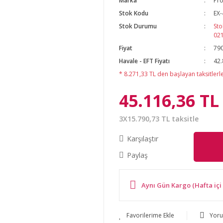
Marka
Pro
Stok Kodu
EX-
Stok Durumu
Sto
02
Fiyat
790
Havale - EFT Fiyatı
42.
* 8.271,33 TL den başlayan taksitlerle
45.116,36 TL
3X15.790,73 TL taksitle
Karşılaştır
Paylaş
Aynı Gün Kargo (Hafta içi 
Yor