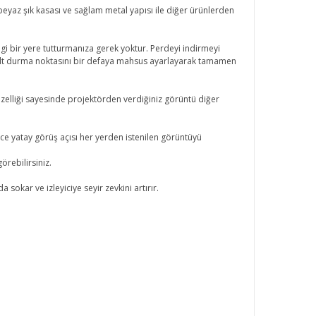
beyaz şık kasası ve sağlam metal yapısı ile diğer ürünlerden
 bir yere tutturmanıza gerek yoktur. Perdeyi indirmeyi
 alt durma noktasını bir defaya mahsus ayarlayarak tamamen
özelliği sayesinde projektörden verdiğiniz görüntü diğer
ece yatay görüş açısı her yerden istenilen görüntüyü
rebilirsiniz.
okar ve izleyiciye seyir zevkini artırır.