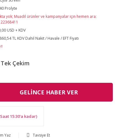
Lyte Screen
40 Prolyte
kta yok; Muadil ürünler ve kampanyalar için hemen ara:
122368411
,00 USD + KDV
860,54 TL KDV Dahil Nakit / Havale / EFT Fiyatı
!!
Tek Çekim
GELİNCE HABER VER
Saat 15:30'a kadar)
um Yaz
Tavsiye Et