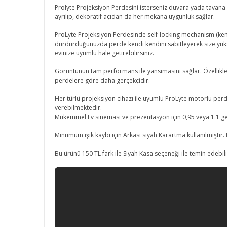
Prolyte Projeksiyon Perdesini isterseniz duvara yada tavana k
ayrılıp, dekoratif açıdan da her mekana uygunluk sağlar.
ProLyte Projeksiyon Perdesinde self-locking mechanism (ken
durdurduğunuzda perde kendi kendini sabitleyerek size yüks
evinize uyumlu hale getirebilirsiniz.
Görüntünün tam performans ile yansımasını sağlar. Özellikle 
perdelere göre daha gerçekçidir.
Her türlü projeksiyon cihazı ile uyumlu ProLyte motorlu perde
verebilmektedir.
Mükemmel Ev sineması ve prezentasyon için 0,95 veya 1.1 ge
Minumum ışık kaybı için Arkası siyah Karartma kullanılmıştır.
Bu ürünü 150 TL fark ile Siyah Kasa seçeneği ile temin edebili