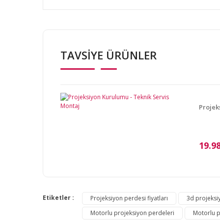
Bu ürünün fiyat bilgisi, resim, ürün açıklamalarında v
Görüş ve önerileriniz için teşekkür ederiz.
TAVSİYE ÜRÜNLER
Ürün resmi kalitesiz, bozuk veya görüntülenemiyor.
Ürün açıklamasında eksik bilgiler bulunuyor.
Ürün bilgilerinde hatalar bulunuyor.
Ürün fiyatı diğer sitelerden daha pahalı.
Projek
Bu ürüne benzer farklı alternatifler olmalı.
19.9
Etiketler :
Projeksiyon perdesi fiyatları
3d projeksi
Motorlu projeksiyon perdeleri
Motorlu p