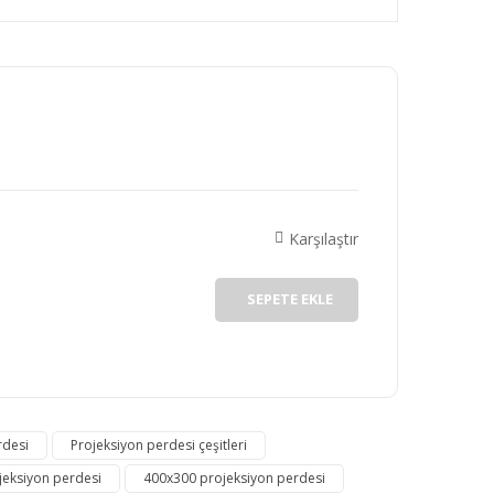
rafımıza iletebilirsiniz.
Karşılaştır
SEPETE EKLE
rdesi
Projeksiyon perdesi çeşitleri
jeksiyon perdesi
400x300 projeksiyon perdesi