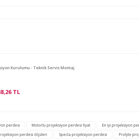
e diğer konularda yetersiz gördüğünüz noktaları öneri formunu kullanarak ta
Bu ürüne ilk yorumu siz yapın!
Yorum Yaz
siyon Kurulumu - Teknik Servis Montaj
88,26 TL
Gönder
yon perdesi
Motorlu projeksiyon perdesi fiyat
En iyi projeksiyon pe
rojeksiyon perdesi ölçüleri
Specta projeksiyon perdesi
Prolyte pro