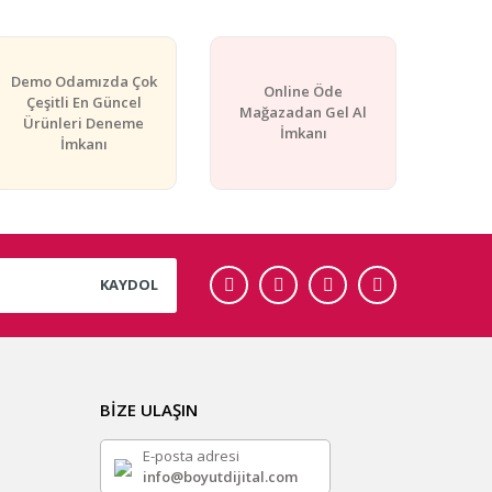
Demo Odamızda Çok
Online Öde
Çeşitli En Güncel
Mağazadan Gel Al
Ürünleri Deneme
İmkanı
İmkanı
KAYDOL
BİZE ULAŞIN
E-posta adresi
info@boyutdijital.com