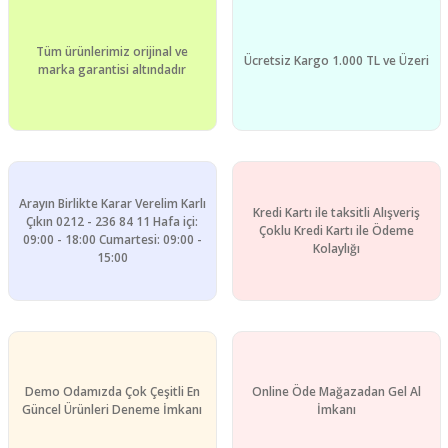
Bu ürüne benzer farklı alternatifler olmalı.
Tüm ürünlerimiz orijinal ve
Ücretsiz Kargo 1.000 TL ve Üzeri
marka garantisi altındadır
Gönder
Arayın Birlikte Karar Verelim Karlı
Kredi Kartı ile taksitli Alışveriş
Çıkın 0212 - 236 84 11 Hafa içi:
Çoklu Kredi Kartı ile Ödeme
09:00 - 18:00 Cumartesi: 09:00 -
Kolaylığı
15:00
Demo Odamızda Çok Çeşitli En
Online Öde Mağazadan Gel Al
Güncel Ürünleri Deneme İmkanı
İmkanı