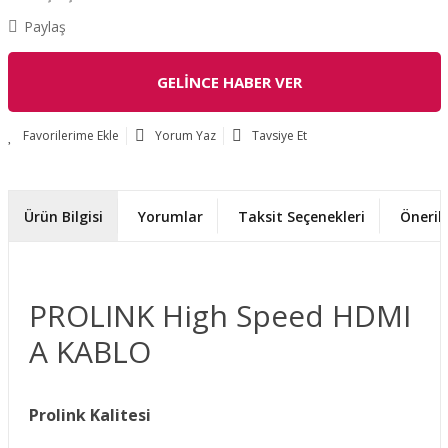
Paylaş
GELİNCE HABER VER
Yorum Yaz
Tavsiye Et
Ürün Bilgisi
Yorumlar
Taksit Seçenekleri
Önerile
PROLINK High Speed HDMI
A KABLO
Prolink Kalitesi