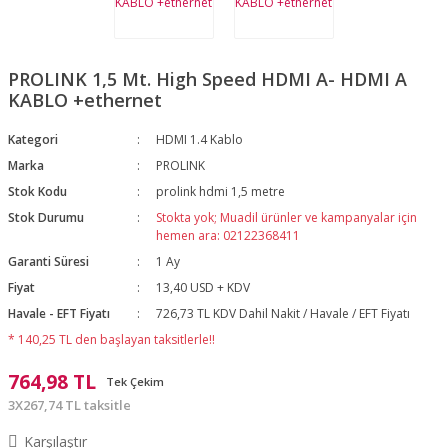
PROLINK 1,5 Mt. High Speed HDMI A- HDMI A
KABLO +ethernet
Kategori
HDMI 1.4 Kablo
Marka
PROLINK
Stok Kodu
prolink hdmi 1,5 metre
Stok Durumu
Stokta yok; Muadil ürünler ve kampanyalar için
hemen ara: 02122368411
Garanti Süresi
1 Ay
Fiyat
13,40 USD + KDV
Havale - EFT Fiyatı
726,73 TL KDV Dahil Nakit / Havale / EFT Fiyatı
* 140,25 TL den başlayan taksitlerle!!
764,98 TL
Tek Çekim
3X267,74 TL taksitle
Karşılaştır