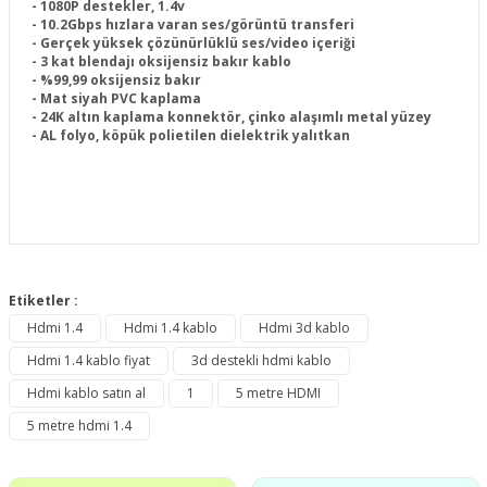
- 1080P destekler, 1.4v
- 10.2Gbps hızlara varan ses/görüntü transferi
- Gerçek yüksek çözünürlüklü ses/video içeriği
- 3 kat blendajı oksijensiz bakır kablo
- %99,99 oksijensiz bakır
- Mat siyah PVC kaplama
- 24K altın kaplama konnektör, çinko alaşımlı metal yüzey
- AL folyo, köpük polietilen dielektrik yalıtkan
Bu ürünün fiyat bilgisi, resim, ürün açıklamalarında ve diğer
konularda yetersiz gördüğünüz noktaları öneri formunu
Etiketler :
Bu ürüne ilk yorumu siz yapın!
kullanarak tarafımıza iletebilirsiniz.
Hdmi 1.4
Hdmi 1.4 kablo
Hdmi 3d kablo
Görüş ve önerileriniz için teşekkür ederiz.
Hdmi 1.4 kablo fiyat
3d destekli hdmi kablo
Yorum Yaz
Ürün resmi kalitesiz, bozuk veya görüntülenemiyor.
Hdmi kablo satın al
1
5 metre HDMI
Ürün açıklamasında eksik bilgiler bulunuyor.
5 metre hdmi 1.4
Ürün bilgilerinde hatalar bulunuyor.
Ürün fiyatı diğer sitelerden daha pahalı.