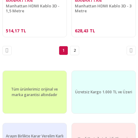
MANHATTAN
MANHATTAN
Manhattan HDMI Kablo 3D -
Manhattan HDMI Kablo 3D - 3
1,5 Metre
Metre
514,17 TL
628,43 TL
1
2
Tüm ürünlerimiz orijinal ve
Ücretsiz Kargo 1.000 TL ve Üzeri
marka garantisi altındadır
Arayın Birlikte Karar Verelim Karlı