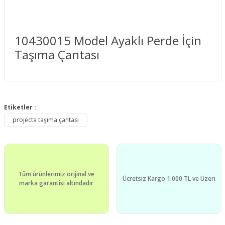
10430015 Model Ayaklı Perde İçin
Taşıma Çantası
Bu ürünün fiyat bilgisi, resim, ürün açıklamalarında ve diğer
konularda yetersiz gördüğünüz noktaları öneri formunu
Etiketler :
Bu ürüne ilk yorumu siz yapın!
kullanarak tarafımıza iletebilirsiniz.
projecta taşıma çantası
Görüş ve önerileriniz için teşekkür ederiz.
Yorum Yaz
Ürün resmi kalitesiz, bozuk veya görüntülenemiyor.
Ürün açıklamasında eksik bilgiler bulunuyor.
Tüm ürünlerimiz orijinal ve
Ürün bilgilerinde hatalar bulunuyor.
Ücretsiz Kargo 1.000 TL ve Üzeri
marka garantisi altındadır
Ürün fiyatı diğer sitelerden daha pahalı.
Bu ürüne benzer farklı alternatifler olmalı.