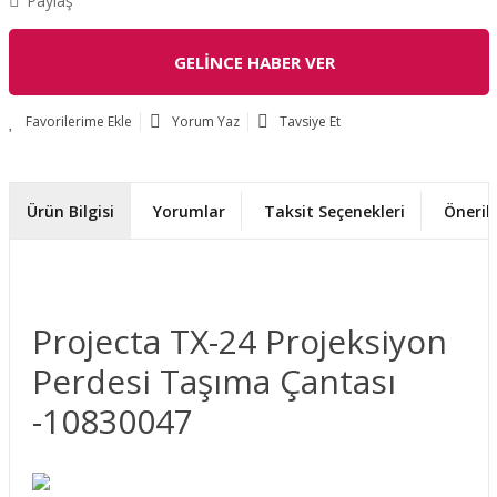
Paylaş
GELİNCE HABER VER
Yorum Yaz
Tavsiye Et
Ürün Bilgisi
Yorumlar
Taksit Seçenekleri
Önerile
Projecta TX-24 Projeksiyon
Perdesi Taşıma Çantası
-10830047