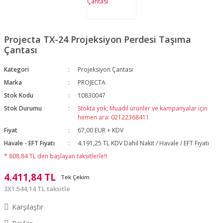
Projecta TX-24 Projeksiyon Perdesi Taşıma
Çantası
Kategori
Projeksiyon Çantası
Marka
PROJECTA
Stok Kodu
10830047
Stok Durumu
Stokta yok; Muadil ürünler ve kampanyalar için
hemen ara: 02122368411
Fiyat
67,00 EUR + KDV
Havale - EFT Fiyatı
4.191,25 TL KDV Dahil Nakit / Havale / EFT Fiyatı
* 808,84 TL den başlayan taksitlerle!!
4.411,84 TL
Tek Çekim
3X1.544,14 TL taksitle
Karşılaştır