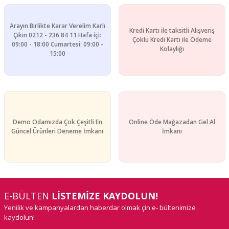
Arayın Birlikte Karar Verelim Karlı
Kredi Kartı ile taksitli Alışveriş
Çıkın 0212 - 236 84 11 Hafa içi:
Çoklu Kredi Kartı ile Ödeme
09:00 - 18:00 Cumartesi: 09:00 -
Gönder
Kolaylığı
15:00
Demo Odamızda Çok Çeşitli En
Online Öde Mağazadan Gel Al
Güncel Ürünleri Deneme İmkanı
İmkanı
E-BÜLTEN
LİSTEMİZE KAYDOLUN!
Yenilik ve kampanyalardan haberdar olmak çin e- bültenimize
kaydolun!