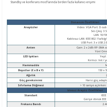
Standby ve konferans mod'larında birden fazla kullanıcı erişimi
Donanım Özellikleri
Arayüzler
Video: VGA Port: D-sub 
Ses Çıkış: 3
LAN: 10/10
Kablosuz LAN: IEEE 802.11a/b/g
USB Port: 3 x USB 2.0
Anten
Gain: 2 x 2dBi RP-SMA sö
Yönl Omni
LED Işıkları
Yeşil
Kırmızı: Init /
Hammadde
M
Boyutlar (E x B x Y)
150 x 
Ağırlık
Güç gereksinimi
Harici güç adapto
Sıfırlama Düğmesi
> 10 saniye açılırken
blosuz Arayüz Özellikleri
Standart
IEEE
Geriye dönük EEE 
Frekans Bandı
2.