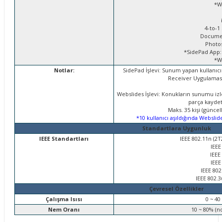
*We
4-to-1 S
Document
Photos 
*SidePad App: 
*We
Notlar:
SidePad İşlevi: Sunum yapan kullanıc
Receiver Uygulaması 
Webslides İşlevi: Konukların sunumu iz
parça kaydet
Maks. 35 kişi (güncel
*10 kullanıcı aşıldığında Webslide
Standartlara Uygunluk
IEEE Standartları
IEEE 802.11n (2
IEEE
IEEE
IEEE
IEEE 802
IEEE 802.
Çevresel Özellikler
Çalışma Isısı
0 ~ 40
Nem Oranı
10 ~ 80% (n