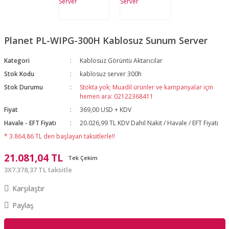
Planet PL-WIPG-300H Kablosuz Sunum Server
Kategori
Kablosuz Görüntü Aktarıcılar
Stok Kodu
kablosuz server 300h
Stok Durumu
Stokta yok; Muadil ürünler ve kampanyalar için
hemen ara: 02122368411
Fiyat
369,00 USD + KDV
Havale - EFT Fiyatı
20.026,99 TL KDV Dahil Nakit / Havale / EFT Fiyatı
* 3.864,86 TL den başlayan taksitlerle!!
21.081,04 TL
Tek Çekim
3X7.378,37 TL taksitle
Karşılaştır
Paylaş