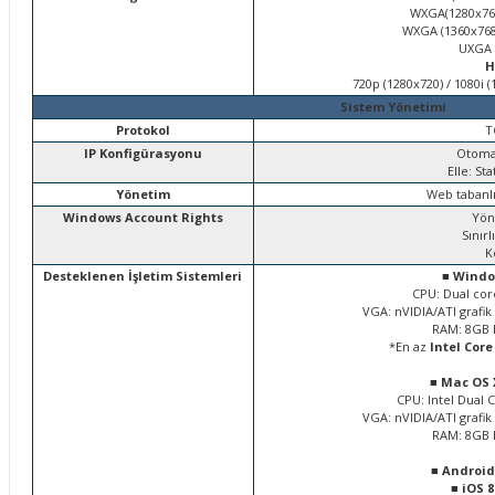
WXGA(1280x768)
WXGA (1360x768)
UXGA (
H
720p (1280x720) / 1080i (1
Sistem Yönetimi
Protokol
T
IP Konfigürasyonu
Otoma
Elle: Sta
Yönetim
Web tabanlı
Windows Account Rights
Yöne
Sınırl
K
Desteklenen İşletim Sistemleri
■
Window
CPU: Dual core
VGA: nVIDIA/ATI grafik 
RAM: 8GB D
*En az
Intel Core
■
Mac OS X
CPU: Intel Dual C
VGA: nVIDIA/ATI grafik 
RAM: 8GB D
■
Android
■
iOS 