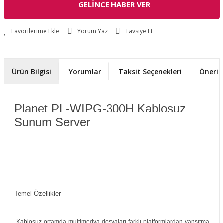
GELİNCE HABER VER
Yorum Yaz
Tavsiye Et
Ürün Bilgisi
Yorumlar
Taksit Seçenekleri
Önerile
Planet PL-WIPG-300H Kablosuz
Sunum Server
Temel Özellikler
Kablosuz ortamda multimedya dosyaları farklı platformlardan yansıtma