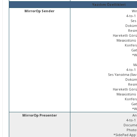
Yazılım Özellikleri
MirrorOp Sender
Wi
4-to-1 S
Ses 
Doküma
Resim
Hareketli Görü
Masaüstünü S
Konfera
Gat
*We
M
4-to-1 S
Ses Yansıtma (İlave y
Doküma
Resim
Hareketli Görü
Masaüstünü S
Konfera
Gat
*We
MirrorOp Presenter
An
4-to-1 S
Document
Photos 
*SidePad App: 