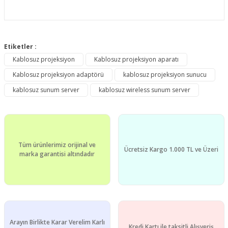
Bu ürünün fiyat bilgisi, resim, ürün açıklamalarında ve diğer
konularda yetersiz gördüğünüz noktaları öneri formunu
Etiketler :
Bu ürüne ilk yorumu siz yapın!
kullanarak tarafımıza iletebilirsiniz.
Kablosuz projeksiyon
Kablosuz projeksiyon aparatı
Görüş ve önerileriniz için teşekkür ederiz.
Kablosuz projeksiyon adaptörü
kablosuz projeksiyon sunucu
Yorum Yaz
Ürün resmi kalitesiz, bozuk veya görüntülenemiyor.
kablosuz sunum server
kablosuz wireless sunum server
Ürün açıklamasında eksik bilgiler bulunuyor.
Ürün bilgilerinde hatalar bulunuyor.
Ürün fiyatı diğer sitelerden daha pahalı.
Tüm ürünlerimiz orijinal ve
Bu ürüne benzer farklı alternatifler olmalı.
Ücretsiz Kargo 1.000 TL ve Üzeri
marka garantisi altındadır
Gönder
Arayın Birlikte Karar Verelim Karlı
Kredi Kartı ile taksitli Alışveriş