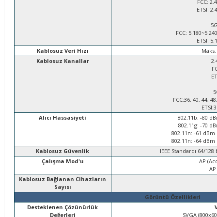
FCC: 2.4
ETSI: 2.
5
FCC: 5.180~5.240
ETSI: 5.
Kablosuz Veri Hızı
Maks.
Kablosuz Kanallar
2.
FCC
ETS
5
FCC:36, 40, 44, 48,
ETSI:36,
Alıcı Hassasiyeti
802.11b: -80 d
802.11g: -70 d
802.11n: -61 dBm
802.11n: -64 dBm
Kablosuz Güvenlik
IEEE Standardı 64/128
Çalışma Mod'u
AP (Ac
AP 
Kablosuz Bağlanan Cihazların
Sayısı
Görüntü Özellikleri
Desteklenen Çözünürlük
Değerleri
SVGA (800x600)