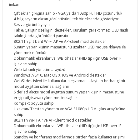
imkanı
Çift ekran çıkışına sahip - VGA ya da 1080p Full HD çözünürlük
4 bilgisayarın ekran görüntüsünü tek bir ekranda gösteriyor
Ses ve görüntü yayını
Tak & Çalıştır özelliğini destekler. Kurulum gerektirmez. USB flash
takıldığında görüntüleri yansıtır.
802.11n çift bant Wi-Fi AP ve AP-client mod destekler
Sunum yapan kişinin masaüstünü uzaktan USB mouse /klavye ile
yönetmek mümkün
Dokunmatik ekranlar ve IWB cihazlar (HID tip) için USB over IP
işlevine sahip
Web tabanlı yönetim arayüzü
Windows 7/8/10, Mac OS X, iOS ve Android destekler
WebSlides işlevi ile kullanıcıların eşzamanlı slaytları herhangi bir
mobil aygıttan izlemesi sağlanır
SidePad alıcısı mobil aygıttan sunum yapan kişinin masaüstüne
erişip bilgisayarı yönetmesini sağlar
Kompakt boyuta sahip
Uzaktan/ Tersten yönetim ve VGA / 1080p HDMI çıkış arayüzüne
sahip
802.11n Wi-Fi AP ve AP-Client mod destekler
Dokunmatik ekranlar ve IWB cihazlar (HID tip) için USB over IP
işlevine sahip
Standby ve konferans mod'larında birden fazla kullanıcı erişimi